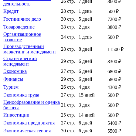
26 стр.
7 дней
8600 ₽
деятельность
Кредит
28 стр.
1 день
500 ₽
Гостиничное дело
30 стр.
5 дней
7200 ₽
Товароведение
28 стр.
2 дня
3800 ₽
Организационное
24 стр.
1 день
500 ₽
развитие
Производственный
28 стр.
8 дней
11500 ₽
маркетинг и менеджмент
Стратегический
29 стр.
6 дней
8300 ₽
менеджмент
Экономика
27 стр.
6 дней
6800 ₽
Финансы
29 стр.
6 дней
5800 ₽
Туризм
26 стр.
4 дня
4300 ₽
Экономика труда
27 стр.
15 дней
500 ₽
Ценообразование и оценка
21 стр.
3 дня
500 ₽
бизнеса
Инвестиции
25 стр.
14 дней
500 ₽
Экономика предприятия
27 стр.
6 дней
5400 ₽
Экономическая теория
30 стр.
6 дней
5500 ₽