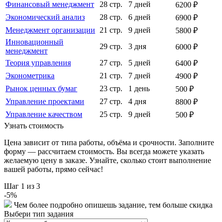
Финансовый менеджмент
28 стр.
7 дней
6200 ₽
Экономический анализ
28 стр.
6 дней
6900 ₽
Менеджмент организации
21 стр.
9 дней
5800 ₽
Инновационный
29 стр.
3 дня
6000 ₽
менеджмент
Теория управления
27 стр.
5 дней
6400 ₽
Эконометрика
21 стр.
7 дней
4900 ₽
Рынок ценных бумаг
23 стр.
1 день
500 ₽
Управление проектами
27 стр.
4 дня
8800 ₽
Управление качеством
25 стр.
9 дней
500 ₽
Узнать стоимость
Цена зависит от типа работы, объёма и срочности. Заполните
форму — рассчитаем стоимость. Вы всегда можете указать
желаемую цену в заказе. Узнайте, сколько стоит выполнение
вашей работы, прямо сейчас!
Шаг
1
из 3
-
5
%
Чем более подробно опишешь задание, тем больше скидка
Выбери тип задания