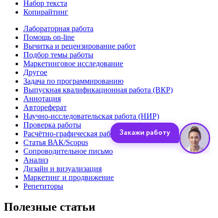
Набор текста
Копирайтинг
Лабораторная работа
Помощь on-line
Вычитка и рецензирование работ
Подбор темы работы
Маркетинговое исследование
Другое
Задача по программированию
Выпускная квалификационная работа (ВКР)
Аннотация
Автореферат
Научно-исследовательская работа (НИР)
Проверка работы
Расчётно-графическая работа (РГР)
Статья ВАК/Scopus
Сопроводительное письмо
Анализ
Дизайн и визуализация
Маркетинг и продвижение
Репетиторы
Полезные статьи