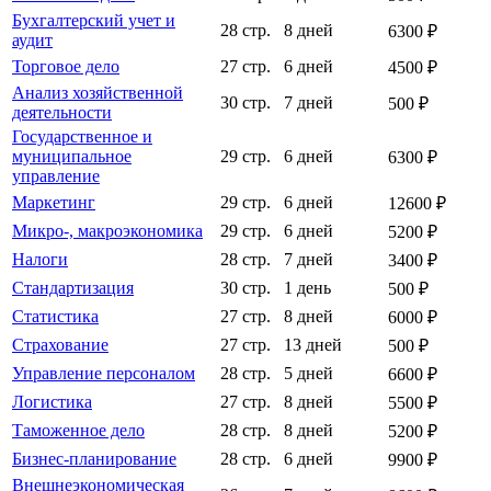
Бухгалтерский учет и
28 стр.
8 дней
6300 ₽
аудит
Торговое дело
27 стр.
6 дней
4500 ₽
Анализ хозяйственной
30 стр.
7 дней
500 ₽
деятельности
Государственное и
муниципальное
29 стр.
6 дней
6300 ₽
управление
Маркетинг
29 стр.
6 дней
12600 ₽
Микро-, макроэкономика
29 стр.
6 дней
5200 ₽
Налоги
28 стр.
7 дней
3400 ₽
Стандартизация
30 стр.
1 день
500 ₽
Статистика
27 стр.
8 дней
6000 ₽
Страхование
27 стр.
13 дней
500 ₽
Управление персоналом
28 стр.
5 дней
6600 ₽
Логистика
27 стр.
8 дней
5500 ₽
Таможенное дело
28 стр.
8 дней
5200 ₽
Бизнес-планирование
28 стр.
6 дней
9900 ₽
Внешнеэкономическая