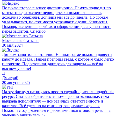
Получаю второе высшее дистанционно. Память подводит по
математике, и эксперт периодически помогает — очень
доходчиво объясняет, допиливаем всё до идеала. По срокам
укладываемся, по стоимости устраивает, сделки безопасны.
Помощь эксперта в расчётах и оформлении дала уверенность
перед защитой. Спасибо
Москаленко Татьяна
30 мая 2024
Диплом защитил на отлично! На платформе помогли довести
работу до идеала. Нашёл преподавателя, с которым было легко
и понятно. Подготовили даже речь для защиты — всё на
высшем уровне!
Д
Дмитрий
20 августа 2025
На эту биржу я наткнулась просто случайно, искала подобный
ресурс. Сначала обратилась за помощью по экономике, сама
выбрала исполнителя — понравилась ответственность и
качество. Всё сделано на отлично, защитилась хорошо.
Помогли с оформлением и расчетами, подготовили речь — я
уверенно защитилась. :)