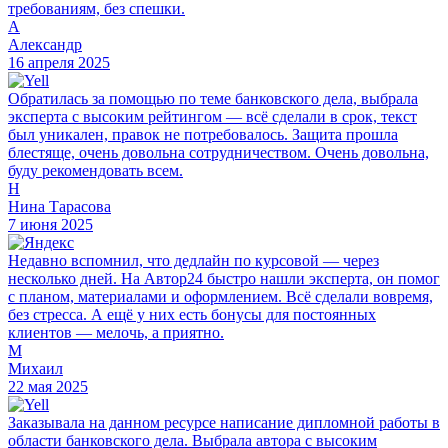
требованиям, без спешки.
А
Александр
16 апреля 2025
Обратилась за помощью по теме банковского дела, выбрала
эксперта с высоким рейтингом — всё сделали в срок, текст
был уникален, правок не потребовалось. Защита прошла
блестяще, очень довольна сотрудничеством. Очень довольна,
буду рекомендовать всем.
Н
Нина Тарасова
7 июня 2025
Недавно вспомнил, что дедлайн по курсовой — через
несколько дней. На Автор24 быстро нашли эксперта, он помог
с планом, материалами и оформлением. Всё сделали вовремя,
без стресса. А ещё у них есть бонусы для постоянных
клиентов — мелочь, а приятно.
М
Михаил
22 мая 2025
Заказывала на данном ресурсе написание дипломной работы в
области банковского дела. Выбрала автора с высоким