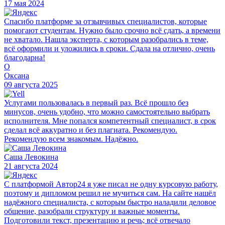
17 мая 2024
Спасибо платформе за отзывчивых специалистов, которые
помогают студентам. Нужно было срочно всё сдать, а времени
не хватало. Нашла эксперта, с которым разобрались в теме,
всё оформили и уложились в сроки. Сдала на отлично, очень
благодарна!
О
Оксана
09 августа 2025
Услугами пользовалась в первый раз. Всё прошло без
минусов, очень удобно, что можно самостоятельно выбрать
исполнителя. Мне попался компетентный специалист, в срок
сделал всё аккуратно и без плагиата. Рекомендую.
Рекомендую всем знакомым. Надёжно.
Саша Левокина
21 августа 2024
С платформой Автор24 я уже писал не одну курсовую работу,
поэтому и дипломом решил не мучиться сам. На сайте нашёл
надёжного специалиста, с которым быстро наладили деловое
общение, разобрали структуру и важные моменты.
Подготовили текст, презентацию и речь; всё отвечало