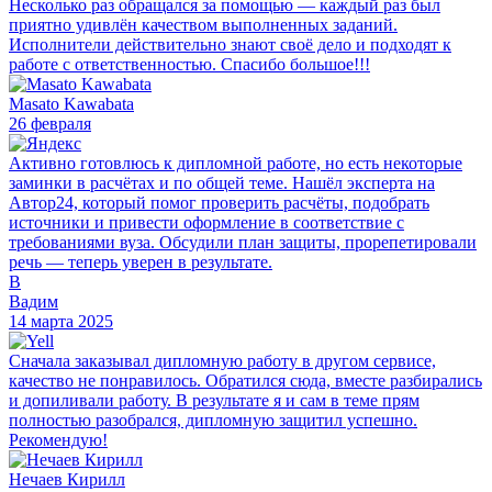
Несколько раз обращался за помощью — каждый раз был
приятно удивлён качеством выполненных заданий.
Исполнители действительно знают своё дело и подходят к
работе с ответственностью. Спасибо большое!!!
Masato Kawabata
26 февраля
Активно готовлюсь к дипломной работе, но есть некоторые
заминки в расчётах и по общей теме. Нашёл эксперта на
Автор24, который помог проверить расчёты, подобрать
источники и привести оформление в соответствие с
требованиями вуза. Обсудили план защиты, прорепетировали
речь — теперь уверен в результате.
В
Вадим
14 марта 2025
Сначала заказывал дипломную работу в другом сервисе,
качество не понравилось. Обратился сюда, вместе разбирались
и допиливали работу. В результате я и сам в теме прям
полностью разобрался, дипломную защитил успешно.
Рекомендую!
Нечаев Кирилл