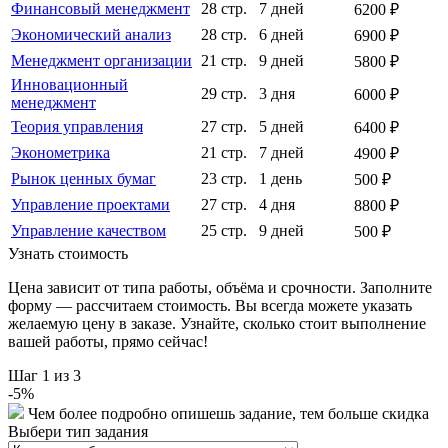
Финансовый менеджмент
28 стр.
7 дней
6200 ₽
Экономический анализ
28 стр.
6 дней
6900 ₽
Менеджмент организации
21 стр.
9 дней
5800 ₽
Инновационный
29 стр.
3 дня
6000 ₽
менеджмент
Теория управления
27 стр.
5 дней
6400 ₽
Эконометрика
21 стр.
7 дней
4900 ₽
Рынок ценных бумаг
23 стр.
1 день
500 ₽
Управление проектами
27 стр.
4 дня
8800 ₽
Управление качеством
25 стр.
9 дней
500 ₽
Узнать стоимость
Цена зависит от типа работы, объёма и срочности. Заполните
форму — рассчитаем стоимость. Вы всегда можете указать
желаемую цену в заказе. Узнайте, сколько стоит выполнение
вашей работы, прямо сейчас!
Шаг
1
из 3
-
5
%
Чем более подробно опишешь задание, тем больше скидка
Выбери тип задания