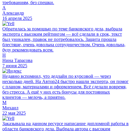
требованиям, без спешки.
А
Александр
16 апреля 2025
Обратилась за помощью по теме банковского дела, выбрала
эксперта с высоким рейтингом — всё сделали в срок, текст
был уникален, правок не потребовалось. Защита прошла
блестяще, очень довольна сотрудничеством. Очень довольна,
буду рекомендовать всем.
Н
Нина Тарасова
7 июня 2025
Недавно вспомнил, что дедлайн по курсовой — через
несколько дней. На Автор24 быстро нашли эксперта, он помог
с планом, материалами и оформлением. Всё сделали вовремя,
без стресса. А ещё у них есть бонусы для постоянных
клиентов — мелочь, а приятно.
М
Михаил
22 мая 2025
Заказывала на данном ресурсе написание дипломной работы в
области банковского дела. Выбрала автора с высоким