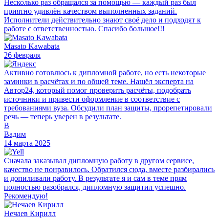
Несколько раз обращался за помощью — каждый раз был
приятно удивлён качеством выполненных заданий.
Исполнители действительно знают своё дело и подходят к
работе с ответственностью. Спасибо большое!!!
Masato Kawabata
26 февраля
Активно готовлюсь к дипломной работе, но есть некоторые
заминки в расчётах и по общей теме. Нашёл эксперта на
Автор24, который помог проверить расчёты, подобрать
источники и привести оформление в соответствие с
требованиями вуза. Обсудили план защиты, прорепетировали
речь — теперь уверен в результате.
В
Вадим
14 марта 2025
Сначала заказывал дипломную работу в другом сервисе,
качество не понравилось. Обратился сюда, вместе разбирались
и допиливали работу. В результате я и сам в теме прям
полностью разобрался, дипломную защитил успешно.
Рекомендую!
Нечаев Кирилл