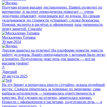
Получаю второе высшее дистанционно. Память подводит по
математике, и эксперт периодически помогает — очень
доходчиво объясняет, допиливаем всё до идеала. По срокам
укладываемся, по стоимости устраивает, сделки безопасны.
Помощь эксперта в расчётах и оформлении дала уверенность
перед защитой. Спасибо
Москаленко Татьяна
30 мая 2024
Диплом защитил на отлично! На платформе помогли довести
работу до идеала. Нашёл преподавателя, с которым было легко
и понятно. Подготовили даже речь для защиты — всё на
высшем уровне!
Д
Дмитрий
20 августа 2025
На эту биржу я наткнулась просто случайно, искала подобный
ресурс. Сначала обратилась за помощью по экономике, сама
выбрала исполнителя — понравилась ответственность и
качество. Всё сделано на отлично, защитилась хорошо.
Помогли с оформлением и расчетами, подготовили речь — я
уверенно защитилась. :)