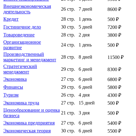
Внешнеэкономическая
26 стр.
7 дней
8600 ₽
деятельность
Кредит
28 стр.
1 день
500 ₽
Гостиничное дело
30 стр.
5 дней
7200 ₽
Товароведение
28 стр.
2 дня
3800 ₽
Организационное
24 стр.
1 день
500 ₽
развитие
Производственный
28 стр.
8 дней
11500 ₽
маркетинг и менеджмент
Стратегический
29 стр.
6 дней
8300 ₽
менеджмент
Экономика
27 стр.
6 дней
6800 ₽
Финансы
29 стр.
6 дней
5800 ₽
Туризм
26 стр.
4 дня
4300 ₽
Экономика труда
27 стр.
15 дней
500 ₽
Ценообразование и оценка
21 стр.
3 дня
500 ₽
бизнеса
Экономика предприятия
27 стр.
6 дней
5400 ₽
Экономическая теория
30 стр.
6 дней
5500 ₽