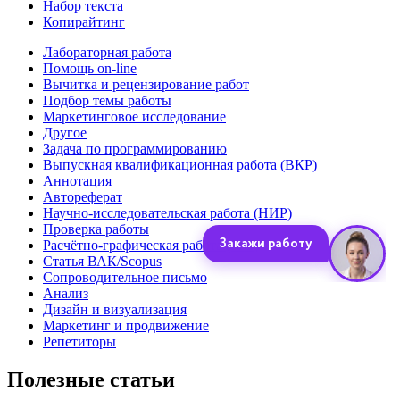
Набор текста
Копирайтинг
Лабораторная работа
Помощь on-line
Вычитка и рецензирование работ
Подбор темы работы
Маркетинговое исследование
Другое
Задача по программированию
Выпускная квалификационная работа (ВКР)
Аннотация
Автореферат
Научно-исследовательская работа (НИР)
Проверка работы
Расчётно-графическая работа (РГР)
Статья ВАК/Scopus
Сопроводительное письмо
Анализ
Дизайн и визуализация
Маркетинг и продвижение
Репетиторы
Полезные статьи