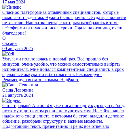
17 мая 2024
Спасибо платформе за отзывчивых специалистов, которые
помогают студентам. Нужно было срочно всё сдать, а времени
не хватало. Нашла эксперта, с которым разобрались в теме,
всё оформили и уложились в сроки. Сдала на отлично, очень
благодарна!
О
Оксана
09 августа 2025
Услугами пользовалась в первый раз. Всё прошло без
минусов, очень удобно, что можно самостоятельно выбрать
исполнителя. Мне попался компетентный специалист, в срок
сделал всё аккуратно и без плагиата. Рекомендую.
Рекомендую всем знакомым. Надёжно.
Саша Левокина
21 августа 2024
С платформой Автор24 я уже писал не одну курсовую работу,
поэтому и дипломом решил не мучиться сам. На сайте нашёл
надёжного специалиста, с которым быстро наладили деловое
общение, разобрали структуру и важные моменты.
Подготовили текст, презентацию и речь; всё отвечало