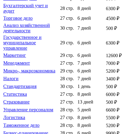
Бухгалтерский учет и
28 стр.
8 дней
6300 ₽
аудит
Торговое дело
27 стр.
6 дней
4500 ₽
Анализ хозяйственной
30 стр.
7 дней
500 ₽
деятельности
Государственное и
муниципальное
29 стр.
6 дней
6300 ₽
управление
Маркетинг
29 стр.
6 дней
12600 ₽
Менеджмент
27 стр.
7 дней
7000 ₽
Микро-, макроэкономика
29 стр.
6 дней
5200 ₽
Налоги
28 стр.
7 дней
3400 ₽
Стандартизация
30 стр.
1 день
500 ₽
Статистика
27 стр.
8 дней
6000 ₽
Страхование
27 стр.
13 дней
500 ₽
Управление персоналом
28 стр.
5 дней
6600 ₽
Логистика
27 стр.
8 дней
5500 ₽
Таможенное дело
28 стр.
8 дней
5200 ₽
Бизнес-планирование
28 стр.
6 дней
9900 ₽