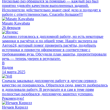
Несколько раз обращался за помощью — каждый раз был
приятно удивлён качеством выполненных заданий.
Исполнители действительно знают своё дело и подходят к
работе с ответственностью. Спасибо большое!!!
Masato Kawabata
26 февраля
Активно готовлюсь к дипломной работе, но есть некоторые
заминки в расчётах и по общей теме. Нашёл эксперта на
Автор24, который помог проверить расчёты, подобрать
источники и привести оформление в соответствие с
требованиями вуза. Обсудили план защиты, прорепетировали
речь — теперь уверен в результате.
В
Вадим
14 марта 2025
Сначала заказывал дипломную работу в другом сервисе,
качество не понравилось. Обратился сюда, вместе разбирались
и допиливали работу. В результате я и сам в теме прям
полностью разобрался, дипломную защитил успешно.
Рекомендую!
Нечаев Кирилл