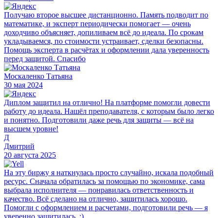
Получаю второе высшее дистанционно. Память подводит по
математике, и эксперт периодически помогает — очень
доходчиво объясняет, допиливаем всё до идеала. По срокам
укладываемся, по стоимости устраивает, сделки безопасны.
Помощь эксперта в расчётах и оформлении дала уверенность
перед защитой. Спасибо
Москаленко Татьяна
30 мая 2024
Диплом защитил на отлично! На платформе помогли довести
работу до идеала. Нашёл преподавателя, с которым было легко
и понятно. Подготовили даже речь для защиты — всё на
высшем уровне!
Д
Дмитрий
20 августа 2025
На эту биржу я наткнулась просто случайно, искала подобный
ресурс. Сначала обратилась за помощью по экономике, сама
выбрала исполнителя — понравилась ответственность и
качество. Всё сделано на отлично, защитилась хорошо.
Помогли с оформлением и расчетами, подготовили речь — я
уверенно защитилась. :)