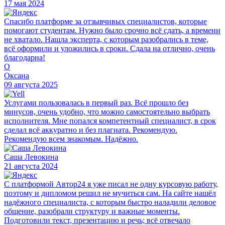
17 мая 2024
Спасибо платформе за отзывчивых специалистов, которые
помогают студентам. Нужно было срочно всё сдать, а времени
не хватало. Нашла эксперта, с которым разобрались в теме,
всё оформили и уложились в сроки. Сдала на отлично, очень
благодарна!
О
Оксана
09 августа 2025
Услугами пользовалась в первый раз. Всё прошло без
минусов, очень удобно, что можно самостоятельно выбрать
исполнителя. Мне попался компетентный специалист, в срок
сделал всё аккуратно и без плагиата. Рекомендую.
Рекомендую всем знакомым. Надёжно.
Саша Левокина
21 августа 2024
С платформой Автор24 я уже писал не одну курсовую работу,
поэтому и дипломом решил не мучиться сам. На сайте нашёл
надёжного специалиста, с которым быстро наладили деловое
общение, разобрали структуру и важные моменты.
Подготовили текст, презентацию и речь; всё отвечало