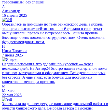
требованиям, без спешки.
А
Александр
16 апреля 2025
Обратилась за помощью по теме банковского дела, выбрала
эксперта с высоким рейтингом — всё сделали в срок, текст
был уникален, правок не потребовалось. Защита прошла
блестяще, очень довольна сотрудничеством. Очень довольна,
буду рекомендовать всем.
Н
Нина Тарасова
7 июня 2025
Недавно вспомнил, что дедлайн по курсовой — через
несколько дней. На Автор24 быстро нашли эксперта, он помог
с планом, материалами и оформлением. Всё сделали вовремя,
без стресса. А ещё у них есть бонусы для постоянных
клиентов — мелочь, а приятно.
М
Михаил
22 мая 2025
Заказывала на данном ресурсе написание дипломной работы в
области банковского дела. Выбрала автора с высоким