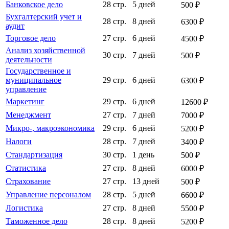
Банковское дело
28 стр.
5 дней
500 ₽
Бухгалтерский учет и
28 стр.
8 дней
6300 ₽
аудит
Торговое дело
27 стр.
6 дней
4500 ₽
Анализ хозяйственной
30 стр.
7 дней
500 ₽
деятельности
Государственное и
муниципальное
29 стр.
6 дней
6300 ₽
управление
Маркетинг
29 стр.
6 дней
12600 ₽
Менеджмент
27 стр.
7 дней
7000 ₽
Микро-, макроэкономика
29 стр.
6 дней
5200 ₽
Налоги
28 стр.
7 дней
3400 ₽
Стандартизация
30 стр.
1 день
500 ₽
Статистика
27 стр.
8 дней
6000 ₽
Страхование
27 стр.
13 дней
500 ₽
Управление персоналом
28 стр.
5 дней
6600 ₽
Логистика
27 стр.
8 дней
5500 ₽
Таможенное дело
28 стр.
8 дней
5200 ₽