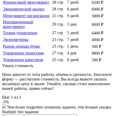
Финансовый менеджмент
28 стр.
7 дней
6200 ₽
Экономический анализ
28 стр.
6 дней
6900 ₽
Менеджмент организации
21 стр.
9 дней
5800 ₽
Инновационный
29 стр.
3 дня
6000 ₽
менеджмент
Теория управления
27 стр.
5 дней
6400 ₽
Эконометрика
21 стр.
7 дней
4900 ₽
Рынок ценных бумаг
23 стр.
1 день
500 ₽
Управление проектами
27 стр.
4 дня
8800 ₽
Управление качеством
25 стр.
9 дней
500 ₽
Узнать стоимость
Цена зависит от типа работы, объёма и срочности. Заполните
форму — рассчитаем стоимость. Вы всегда можете указать
желаемую цену в заказе. Узнайте, сколько стоит выполнение
вашей работы, прямо сейчас!
Шаг
1
из 3
-
5
%
Чем более подробно опишешь задание, тем больше скидка
Выбери тип задания