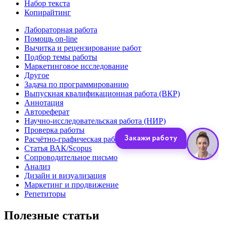
Набор текста
Копирайтинг
Лабораторная работа
Помощь on-line
Вычитка и рецензирование работ
Подбор темы работы
Маркетинговое исследование
Другое
Задача по программированию
Выпускная квалификационная работа (ВКР)
Аннотация
Автореферат
Научно-исследовательская работа (НИР)
Проверка работы
Расчётно-графическая работа (РГР)
Статья ВАК/Scopus
Сопроводительное письмо
Анализ
Дизайн и визуализация
Маркетинг и продвижение
Репетиторы
Полезные статьи