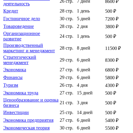
26 стр.
7 дней
8600 ₽
деятельность
Кредит
28 стр.
1 день
500 ₽
Гостиничное дело
30 стр.
5 дней
7200 ₽
Товароведение
28 стр.
2 дня
3800 ₽
Организационное
24 стр.
1 день
500 ₽
развитие
Производственный
28 стр.
8 дней
11500 ₽
маркетинг и менеджмент
Стратегический
29 стр.
6 дней
8300 ₽
менеджмент
Экономика
27 стр.
6 дней
6800 ₽
Финансы
29 стр.
6 дней
5800 ₽
Туризм
26 стр.
4 дня
4300 ₽
Экономика труда
27 стр.
15 дней
500 ₽
Ценообразование и оценка
21 стр.
3 дня
500 ₽
бизнеса
Инвестиции
25 стр.
14 дней
500 ₽
Экономика предприятия
27 стр.
6 дней
5400 ₽
Экономическая теория
30 стр.
6 дней
5500 ₽