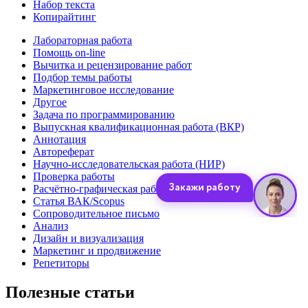
Набор текста
Копирайтинг
Лабораторная работа
Помощь on-line
Вычитка и рецензирование работ
Подбор темы работы
Маркетинговое исследование
Другое
Задача по программированию
Выпускная квалификационная работа (ВКР)
Аннотация
Автореферат
Научно-исследовательская работа (НИР)
Проверка работы
Расчётно-графическая работа (РГР)
Статья ВАК/Scopus
Сопроводительное письмо
Анализ
Дизайн и визуализация
Маркетинг и продвижение
Репетиторы
Полезные статьи