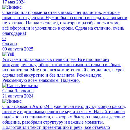
17 мая 2024
Спасибо платформе за отзывчивых специалистов, которые
помогают студентам. Нужно было срочно всё сдать, а времени
не хватало. Нашла эксперта, с которым разобрались в теме,
всё оформили и уложились в сроки. Сдала на отлично, очень
благодарна!
О
Оксана
09 августа 2025
Услугами пользовалась в первый раз. Всё прошло без
минусов, очень удобно, что можно самостоятельно выбрать
исполнителя. Мне попался компетентный специалист, в срок
сделал всё аккуратно и без плагиата. Рекомендую.
Рекомендую всем знакомым. Надёжно.
Саша Левокина
21 августа 2024
С платформой Автор24 я уже писал не одну курсовую работу,
поэтому и дипломом решил не мучиться сам. На сайте нашёл
надёжного специалиста, с которым быстро наладили деловое
общение, разобрали структуру и важные моменты.
Подготовили текст, презентацию и речь; всё отвечало