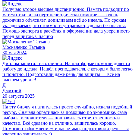
Получаю второе высшее дистанционно. Память подводит по
математике, и эксперт периодически помогает — очень
доходчиво объясняет, допиливаем всё до идеала. По срокам
укладываемся, по стоимости устраивает, сделки безопасны.
Помощь эксперта в расчётах и оформлении дала уверенность
перед защитой. Спасибо
Москаленко Татьяна
30 мая 2024
Диплом защитил на отлично! На платформе помогли довести
работу до идеала. Нашёл преподавателя, с которым было легко
и понятно. Подготовили даже речь для защиты — всё на
высшем уровне!
Д
Дмитрий
20 августа 2025
На эту биржу я наткнулась просто случайно, искала подобный
ресурс. Сначала обратилась за помощью по экономике, сама
выбрала исполнителя — понравилась ответственность и
качество. Всё сделано на отлично, защитилась хорошо.
Помогли с оформлением и расчетами, подготовили речь — я
уверенно защитилась. :)