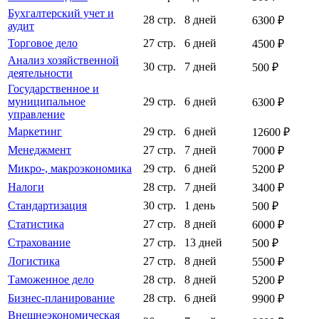
Бухгалтерский учет и
28 стр.
8 дней
6300 ₽
аудит
Торговое дело
27 стр.
6 дней
4500 ₽
Анализ хозяйственной
30 стр.
7 дней
500 ₽
деятельности
Государственное и
муниципальное
29 стр.
6 дней
6300 ₽
управление
Маркетинг
29 стр.
6 дней
12600 ₽
Менеджмент
27 стр.
7 дней
7000 ₽
Микро-, макроэкономика
29 стр.
6 дней
5200 ₽
Налоги
28 стр.
7 дней
3400 ₽
Стандартизация
30 стр.
1 день
500 ₽
Статистика
27 стр.
8 дней
6000 ₽
Страхование
27 стр.
13 дней
500 ₽
Логистика
27 стр.
8 дней
5500 ₽
Таможенное дело
28 стр.
8 дней
5200 ₽
Бизнес-планирование
28 стр.
6 дней
9900 ₽
Внешнеэкономическая