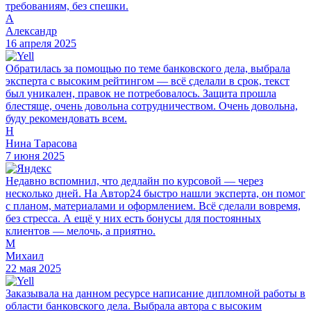
требованиям, без спешки.
А
Александр
16 апреля 2025
Обратилась за помощью по теме банковского дела, выбрала
эксперта с высоким рейтингом — всё сделали в срок, текст
был уникален, правок не потребовалось. Защита прошла
блестяще, очень довольна сотрудничеством. Очень довольна,
буду рекомендовать всем.
Н
Нина Тарасова
7 июня 2025
Недавно вспомнил, что дедлайн по курсовой — через
несколько дней. На Автор24 быстро нашли эксперта, он помог
с планом, материалами и оформлением. Всё сделали вовремя,
без стресса. А ещё у них есть бонусы для постоянных
клиентов — мелочь, а приятно.
М
Михаил
22 мая 2025
Заказывала на данном ресурсе написание дипломной работы в
области банковского дела. Выбрала автора с высоким