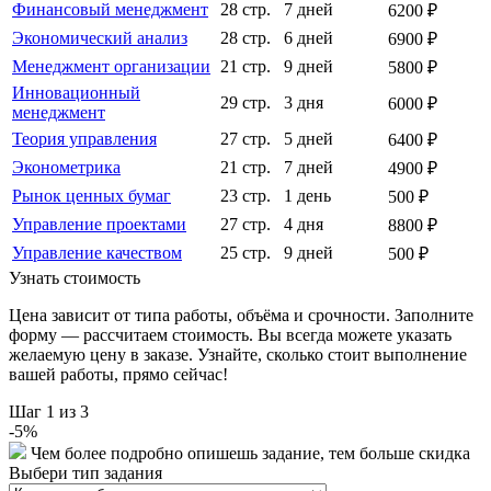
Финансовый менеджмент
28 стр.
7 дней
6200 ₽
Экономический анализ
28 стр.
6 дней
6900 ₽
Менеджмент организации
21 стр.
9 дней
5800 ₽
Инновационный
29 стр.
3 дня
6000 ₽
менеджмент
Теория управления
27 стр.
5 дней
6400 ₽
Эконометрика
21 стр.
7 дней
4900 ₽
Рынок ценных бумаг
23 стр.
1 день
500 ₽
Управление проектами
27 стр.
4 дня
8800 ₽
Управление качеством
25 стр.
9 дней
500 ₽
Узнать стоимость
Цена зависит от типа работы, объёма и срочности. Заполните
форму — рассчитаем стоимость. Вы всегда можете указать
желаемую цену в заказе. Узнайте, сколько стоит выполнение
вашей работы, прямо сейчас!
Шаг
1
из 3
-
5
%
Чем более подробно опишешь задание, тем больше скидка
Выбери тип задания