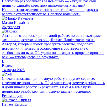
Несколько раз обращался за помощью — каждый раз был
приятно удивлён качеством выполненных заданий.
Исполнители действительно знают своё дело и подходят к
работе с ответственностью. Спасибо большое!!!
Masato Kawabata
26 февраля
Активно готовлюсь к дипломной работе, но есть некоторые
заминки в расчётах и по общей теме. Нашёл эксперта на
Автор24, который помог проверить расчёты, подобрать
источники и привести оформление в соответствие с
требованиями вуза. Обсудили план защиты, прорепетировали
речь — теперь уверен в результате.
В
Вадим
14 марта 2025
Сначала заказывал дипломную работу в другом сервисе,
качество не понравилось. Обратился сюда, вместе разбирались
и допиливали работу. В результате я и сам в теме прям
полностью разобрался, дипломную защитил успешно.
Рекомендую!
Нечаев Кирилл