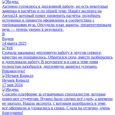
Активно готовлюсь к дипломной работе, но есть некоторые
заминки в расчётах и по общей теме. Нашёл эксперта на
Автор24, который помог проверить расчёты, подобрать
источники и привести оформление в соответствие с
требованиями вуза. Обсудили план защиты, прорепетировали
речь — теперь уверен в результате.
В
Вадим
14 марта 2025
Сначала заказывал дипломную работу в другом сервисе,
качество не понравилось. Обратился сюда, вместе разбирались
и допиливали работу. В результате я и сам в теме прям
полностью разобрался, дипломную защитил успешно.
Рекомендую!
Нечаев Кирилл
17 мая 2024
Спасибо платформе за отзывчивых специалистов, которые
помогают студентам. Нужно было срочно всё сдать, а времени
не хватало. Нашла эксперта, с которым разобрались в теме,
всё оформили и уложились в сроки. Сдала на отлично, очень
благодарна!