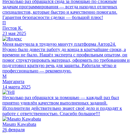
Несколько раз обращался сюда за помощью по сложным
задачам программирования — всегда находил отличных
специалистов, которые быстро и качественно помогали.
Гарантия безопасности сделки — большой плюс!
П
Пестов К.
23 мая 2025
Меня выручила в трудную минуту платформа Автор24.
Нужно было довести работу до конца в кратчайшие сроки, а
времени не было. Нашёл эксперта с профильным опытом, он
помог структурировать материал, оформить по требованиям и
подготовил краткую речь для защиты. Работали чётко и
профессионально — рекомендую.
М
Маргарита
14 марта 2025
Несколько раз обращался за помощью — каждый раз был
приятно удивлён качеством выполненных заданий.
Исполнители действительно знают своё дело и подходят к
работе с ответственностью. Спасибо большое!!!
Masato Kawabata
26 февраля