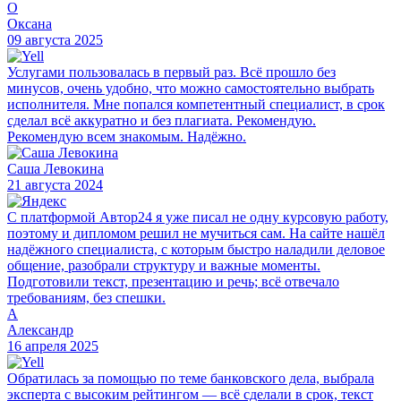
О
Оксана
09 августа 2025
Услугами пользовалась в первый раз. Всё прошло без
минусов, очень удобно, что можно самостоятельно выбрать
исполнителя. Мне попался компетентный специалист, в срок
сделал всё аккуратно и без плагиата. Рекомендую.
Рекомендую всем знакомым. Надёжно.
Саша Левокина
21 августа 2024
С платформой Автор24 я уже писал не одну курсовую работу,
поэтому и дипломом решил не мучиться сам. На сайте нашёл
надёжного специалиста, с которым быстро наладили деловое
общение, разобрали структуру и важные моменты.
Подготовили текст, презентацию и речь; всё отвечало
требованиям, без спешки.
А
Александр
16 апреля 2025
Обратилась за помощью по теме банковского дела, выбрала
эксперта с высоким рейтингом — всё сделали в срок, текст