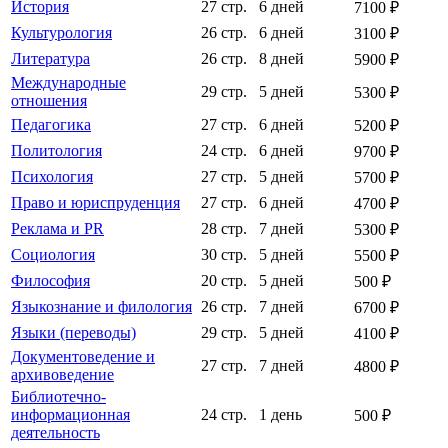
История
27 стр.
6 дней
7100 ₽
Культурология
26 стр.
6 дней
3100 ₽
Литература
26 стр.
8 дней
5900 ₽
Международные
29 стр.
5 дней
5300 ₽
отношения
Педагогика
27 стр.
6 дней
5200 ₽
Политология
24 стр.
6 дней
9700 ₽
Психология
27 стр.
5 дней
5700 ₽
Право и юриспруденция
27 стр.
6 дней
4700 ₽
Реклама и PR
28 стр.
7 дней
5300 ₽
Социология
30 стр.
5 дней
5500 ₽
Философия
20 стр.
5 дней
500 ₽
Языкознание и филология
26 стр.
7 дней
6700 ₽
Языки (переводы)
29 стр.
5 дней
4100 ₽
Документоведение и
27 стр.
7 дней
4800 ₽
архивоведение
Библиотечно-
информационная
24 стр.
1 день
500 ₽
деятельность