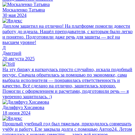
Москаленко Татьяна
30 мая 2024
Диплом защитил на отлично! На платформе помогли довести
работу до идеала. Нашёл преподавателя, с которым было легко
и понятно. Подготовили даже речь для защиты — всё на
высшем уровне!
Д
Дмитрий
20 августа 2025
На эту биржу я наткнулась просто случайно, искала подобный
ресурс. Сначала обратилась за помощью по экономике, сама
выбрала исполнителя — понравилась ответственность и
качество. Всё сделано на отлично, защитилась хорошо.
Помогли с оформлением и расчетами, подготовили речь — я
уверенно защитилась. :)
Диляфруз Хисамова
18 июня 2024
Прошлый учебный год был тяжелым, приходилось совмещать
учёбу и работу. Еле закрыла долги с помощью Автор24. Летом
готовилась к новому семестру — здесь всё нужное,