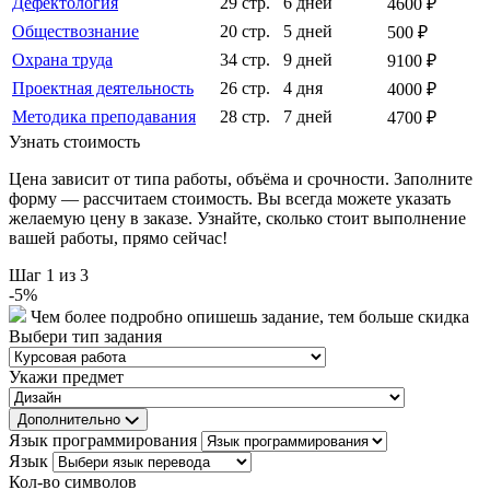
Дефектология
29 стр.
6 дней
4600 ₽
Обществознание
20 стр.
5 дней
500 ₽
Охрана труда
34 стр.
9 дней
9100 ₽
Проектная деятельность
26 стр.
4 дня
4000 ₽
Методика преподавания
28 стр.
7 дней
4700 ₽
Узнать стоимость
Цена зависит от типа работы, объёма и срочности. Заполните
форму — рассчитаем стоимость. Вы всегда можете указать
желаемую цену в заказе. Узнайте, сколько стоит выполнение
вашей работы, прямо сейчас!
Шаг
1
из 3
-
5
%
Чем более подробно опишешь задание, тем больше скидка
Выбери тип задания
Укажи предмет
Дополнительно
Язык программирования
Язык
Кол-во символов