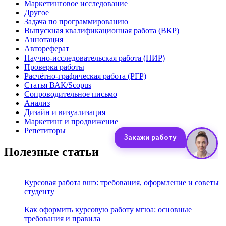
Маркетинговое исследование
Другое
Задача по программированию
Выпускная квалификационная работа (ВКР)
Аннотация
Автореферат
Научно-исследовательская работа (НИР)
Проверка работы
Расчётно-графическая работа (РГР)
Статья ВАК/Scopus
Сопроводительное письмо
Анализ
Дизайн и визуализация
Маркетинг и продвижение
Репетиторы
Полезные статьи
Курсовая работа вшэ: требования, оформление и советы
студенту
Как оформить курсовую работу мгюа: основные
требования и правила