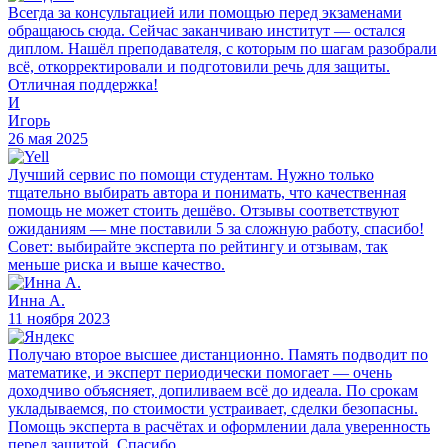
Всегда за консультацией или помощью перед экзаменами
обращаюсь сюда. Сейчас заканчиваю институт — остался
диплом. Нашёл преподавателя, с которым по шагам разобрали
всё, откорректировали и подготовили речь для защиты.
Отличная поддержка!
И
Игорь
26 мая 2025
Лучший сервис по помощи студентам. Нужно только
тщательно выбирать автора и понимать, что качественная
помощь не может стоить дешёво. Отзывы соответствуют
ожиданиям — мне поставили 5 за сложную работу, спасибо!
Совет: выбирайте эксперта по рейтингу и отзывам, так
меньше риска и выше качество.
Инна А.
11 ноября 2023
Получаю второе высшее дистанционно. Память подводит по
математике, и эксперт периодически помогает — очень
доходчиво объясняет, допиливаем всё до идеала. По срокам
укладываемся, по стоимости устраивает, сделки безопасны.
Помощь эксперта в расчётах и оформлении дала уверенность
перед защитой. Спасибо