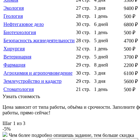
3300 ₽
Экология
27 стр.
3 дня
9400 ₽
Геология
28 стр.
1 день
500 ₽
Нефтегазовое дело
30 стр.
6 дней
6800 ₽
Биотехнология
30 стр.
1 день
500 ₽
Безопасность жизнедеятельности
28 стр.
5 дней
4700 ₽
Хирургия
32 стр.
1 день
500 ₽
Ветеринария
29 стр.
5 дней
3700 ₽
Фармация
29 стр.
8 дней
2200 ₽
Агрохимия и агропочвоведение
30 стр.
3 дня
6100 ₽
Землеустройство и кадастр
29 стр.
3 дня
5600 ₽
Стоматология
21 стр.
1 день
500 ₽
Узнать стоимость
Цена зависит от типа работы, объёма и срочности. Заполните 
работы, прямо сейчас!
Шаг
1
из 3
-
5
%
Чем более подробно опишешь задание, тем больше скидка