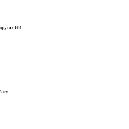
 других ИИ
боту