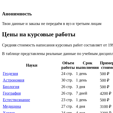
Анонимность
Твои данные и заказы не передаём в вуз и третьим лицам
Цены на курсовые работы
Средняя стоимость написания курсовых работ составляет от 19
В таблице представлены реальные данные по учебным дисципли
Объем
Срок
Приме
Науки
работы
выполнения
стоим
Геодезия
24 стр.
1 день
500 ₽
Астрономия
30 стр.
1 день
500 ₽
Биология
26 стр.
3 дня
500 ₽
География
26 стр.
7 дней
4200 ₽
Естествознание
23 стр.
1 день
500 ₽
Медицина
27 стр.
4 дня
3100 ₽
Химия
24 стр.
4 дня