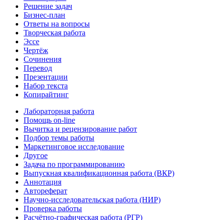
Решение задач
Бизнес-план
Ответы на вопросы
Творческая работа
Эссе
Чертёж
Сочинения
Перевод
Презентации
Набор текста
Копирайтинг
Лабораторная работа
Помощь on-line
Вычитка и рецензирование работ
Подбор темы работы
Маркетинговое исследование
Другое
Задача по программированию
Выпускная квалификационная работа (ВКР)
Аннотация
Автореферат
Научно-исследовательская работа (НИР)
Проверка работы
Расчётно-графическая работа (РГР)