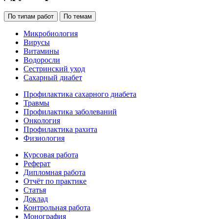
По типам работ
По темам
Микробиология
Вирусы
Витамины
Водоросли
Сестринский уход
Сахарный диабет
Профилактика сахарного диабета
Травмы
Профилактика заболеваний
Онкология
Профилактика рахита
Физиология
Курсовая работа
Реферат
Дипломная работа
Отчёт по практике
Статья
Доклад
Контрольная работа
Монография