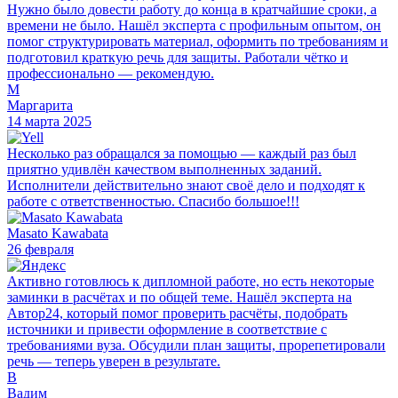
Нужно было довести работу до конца в кратчайшие сроки, а
времени не было. Нашёл эксперта с профильным опытом, он
помог структурировать материал, оформить по требованиям и
подготовил краткую речь для защиты. Работали чётко и
профессионально — рекомендую.
М
Маргарита
14 марта 2025
Несколько раз обращался за помощью — каждый раз был
приятно удивлён качеством выполненных заданий.
Исполнители действительно знают своё дело и подходят к
работе с ответственностью. Спасибо большое!!!
Masato Kawabata
26 февраля
Активно готовлюсь к дипломной работе, но есть некоторые
заминки в расчётах и по общей теме. Нашёл эксперта на
Автор24, который помог проверить расчёты, подобрать
источники и привести оформление в соответствие с
требованиями вуза. Обсудили план защиты, прорепетировали
речь — теперь уверен в результате.
В
Вадим