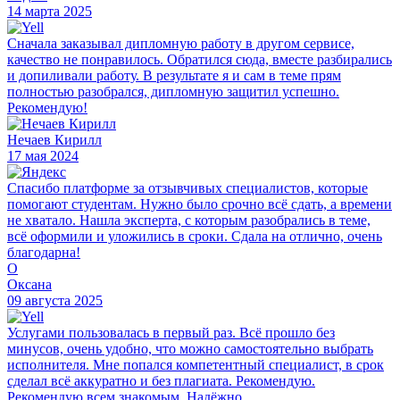
14 марта 2025
Сначала заказывал дипломную работу в другом сервисе,
качество не понравилось. Обратился сюда, вместе разбирались
и допиливали работу. В результате я и сам в теме прям
полностью разобрался, дипломную защитил успешно.
Рекомендую!
Нечаев Кирилл
17 мая 2024
Спасибо платформе за отзывчивых специалистов, которые
помогают студентам. Нужно было срочно всё сдать, а времени
не хватало. Нашла эксперта, с которым разобрались в теме,
всё оформили и уложились в сроки. Сдала на отлично, очень
благодарна!
О
Оксана
09 августа 2025
Услугами пользовалась в первый раз. Всё прошло без
минусов, очень удобно, что можно самостоятельно выбрать
исполнителя. Мне попался компетентный специалист, в срок
сделал всё аккуратно и без плагиата. Рекомендую.
Рекомендую всем знакомым. Надёжно.