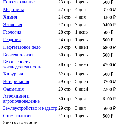
Естествознание
23 стр.
1 день
500 ₽
Медицина
27 стр.
4 дня
3100 ₽
Химия
24 стр.
4 дня
3300 ₽
Экология
27 стр.
3 дня
9400 ₽
Геология
28 стр.
1 день
500 ₽
Геодезия
24 стр.
1 день
500 ₽
Нефтегазовое дело
30 стр.
6 дней
6800 ₽
Биотехнология
30 стр.
1 день
500 ₽
Безопасность
28 стр.
5 дней
4700 ₽
жизнедеятельности
Хирургия
32 стр.
1 день
500 ₽
Ветеринария
29 стр.
5 дней
3700 ₽
Фармация
29 стр.
8 дней
2200 ₽
Агрохимия и
30 стр.
3 дня
6100 ₽
агропочвоведение
Землеустройство и кадастр
29 стр.
3 дня
5600 ₽
Стоматология
21 стр.
1 день
500 ₽
Узнать стоимость