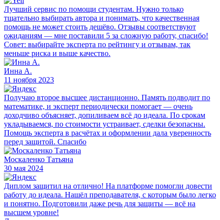
Лучший сервис по помощи студентам. Нужно только
тщательно выбирать автора и понимать, что качественная
помощь не может стоить дешёво. Отзывы соответствуют
ожиданиям — мне поставили 5 за сложную работу, спасибо!
Совет: выбирайте эксперта по рейтингу и отзывам, так
меньше риска и выше качество.
Инна А.
11 ноября 2023
Получаю второе высшее дистанционно. Память подводит по
математике, и эксперт периодически помогает — очень
доходчиво объясняет, допиливаем всё до идеала. По срокам
укладываемся, по стоимости устраивает, сделки безопасны.
Помощь эксперта в расчётах и оформлении дала уверенность
перед защитой. Спасибо
Москаленко Татьяна
30 мая 2024
Диплом защитил на отлично! На платформе помогли довести
работу до идеала. Нашёл преподавателя, с которым было легко
и понятно. Подготовили даже речь для защиты — всё на
высшем уровне!