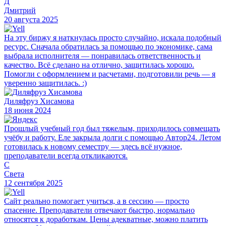
Д
Дмитрий
20 августа 2025
На эту биржу я наткнулась просто случайно, искала подобный
ресурс. Сначала обратилась за помощью по экономике, сама
выбрала исполнителя — понравилась ответственность и
качество. Всё сделано на отлично, защитилась хорошо.
Помогли с оформлением и расчетами, подготовили речь — я
уверенно защитилась. :)
Диляфруз Хисамова
18 июня 2024
Прошлый учебный год был тяжелым, приходилось совмещать
учёбу и работу. Еле закрыла долги с помощью Автор24. Летом
готовилась к новому семестру — здесь всё нужное,
преподаватели всегда откликаются.
С
Света
12 сентября 2025
Сайт реально помогает учиться, а в сессию — просто
спасение. Преподаватели отвечают быстро, нормально
относятся к доработкам. Цены адекватные, можно платить