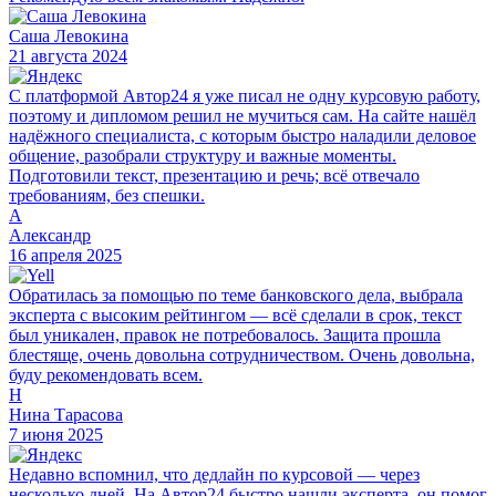
Саша Левокина
21 августа 2024
С платформой Автор24 я уже писал не одну курсовую работу,
поэтому и дипломом решил не мучиться сам. На сайте нашёл
надёжного специалиста, с которым быстро наладили деловое
общение, разобрали структуру и важные моменты.
Подготовили текст, презентацию и речь; всё отвечало
требованиям, без спешки.
А
Александр
16 апреля 2025
Обратилась за помощью по теме банковского дела, выбрала
эксперта с высоким рейтингом — всё сделали в срок, текст
был уникален, правок не потребовалось. Защита прошла
блестяще, очень довольна сотрудничеством. Очень довольна,
буду рекомендовать всем.
Н
Нина Тарасова
7 июня 2025
Недавно вспомнил, что дедлайн по курсовой — через
несколько дней. На Автор24 быстро нашли эксперта, он помог