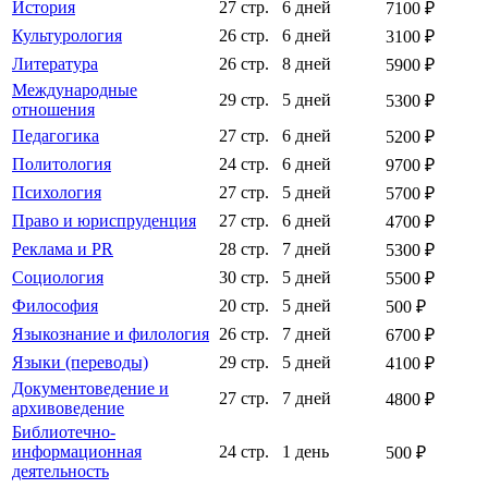
История
27 стр.
6 дней
7100 ₽
Культурология
26 стр.
6 дней
3100 ₽
Литература
26 стр.
8 дней
5900 ₽
Международные
29 стр.
5 дней
5300 ₽
отношения
Педагогика
27 стр.
6 дней
5200 ₽
Политология
24 стр.
6 дней
9700 ₽
Психология
27 стр.
5 дней
5700 ₽
Право и юриспруденция
27 стр.
6 дней
4700 ₽
Реклама и PR
28 стр.
7 дней
5300 ₽
Социология
30 стр.
5 дней
5500 ₽
Философия
20 стр.
5 дней
500 ₽
Языкознание и филология
26 стр.
7 дней
6700 ₽
Языки (переводы)
29 стр.
5 дней
4100 ₽
Документоведение и
27 стр.
7 дней
4800 ₽
архивоведение
Библиотечно-
информационная
24 стр.
1 день
500 ₽
деятельность