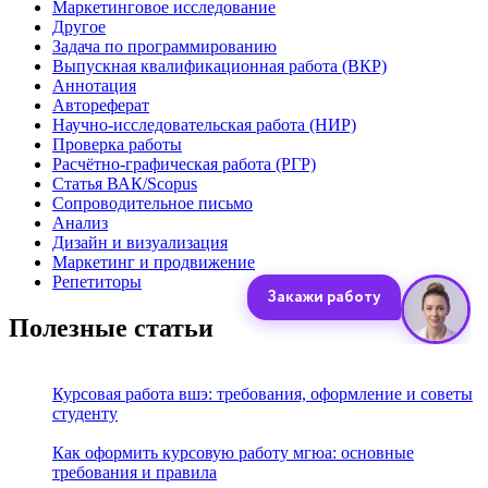
Маркетинговое исследование
Другое
Задача по программированию
Выпускная квалификационная работа (ВКР)
Аннотация
Автореферат
Научно-исследовательская работа (НИР)
Проверка работы
Расчётно-графическая работа (РГР)
Статья ВАК/Scopus
Сопроводительное письмо
Анализ
Дизайн и визуализация
Маркетинг и продвижение
Репетиторы
Полезные статьи
Курсовая работа вшэ: требования, оформление и советы
студенту
Как оформить курсовую работу мгюа: основные
требования и правила