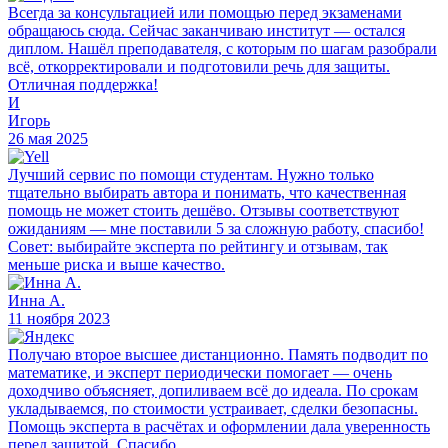
Всегда за консультацией или помощью перед экзаменами
обращаюсь сюда. Сейчас заканчиваю институт — остался
диплом. Нашёл преподавателя, с которым по шагам разобрали
всё, откорректировали и подготовили речь для защиты.
Отличная поддержка!
И
Игорь
26 мая 2025
Лучший сервис по помощи студентам. Нужно только
тщательно выбирать автора и понимать, что качественная
помощь не может стоить дешёво. Отзывы соответствуют
ожиданиям — мне поставили 5 за сложную работу, спасибо!
Совет: выбирайте эксперта по рейтингу и отзывам, так
меньше риска и выше качество.
Инна А.
11 ноября 2023
Получаю второе высшее дистанционно. Память подводит по
математике, и эксперт периодически помогает — очень
доходчиво объясняет, допиливаем всё до идеала. По срокам
укладываемся, по стоимости устраивает, сделки безопасны.
Помощь эксперта в расчётах и оформлении дала уверенность
перед защитой. Спасибо