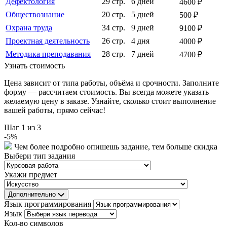
Дефектология
29 стр.
6 дней
4600 ₽
Обществознание
20 стр.
5 дней
500 ₽
Охрана труда
34 стр.
9 дней
9100 ₽
Проектная деятельность
26 стр.
4 дня
4000 ₽
Методика преподавания
28 стр.
7 дней
4700 ₽
Узнать стоимость
Цена зависит от типа работы, объёма и срочности. Заполните
форму — рассчитаем стоимость. Вы всегда можете указать
желаемую цену в заказе. Узнайте, сколько стоит выполнение
вашей работы, прямо сейчас!
Шаг
1
из 3
-
5
%
Чем более подробно опишешь задание, тем больше скидка
Выбери тип задания
Укажи предмет
Дополнительно
Язык программирования
Язык
Кол-во символов