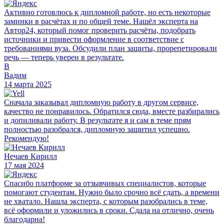
Активно готовлюсь к дипломной работе, но есть некоторые
заминки в расчётах и по общей теме. Нашёл эксперта на
Автор24, который помог проверить расчёты, подобрать
источники и привести оформление в соответствие с
требованиями вуза. Обсудили план защиты, прорепетировали
речь — теперь уверен в результате.
В
Вадим
14 марта 2025
Сначала заказывал дипломную работу в другом сервисе,
качество не понравилось. Обратился сюда, вместе разбирались
и допиливали работу. В результате я и сам в теме прям
полностью разобрался, дипломную защитил успешно.
Рекомендую!
Нечаев Кирилл
17 мая 2024
Спасибо платформе за отзывчивых специалистов, которые
помогают студентам. Нужно было срочно всё сдать, а времени
не хватало. Нашла эксперта, с которым разобрались в теме,
всё оформили и уложились в сроки. Сдала на отлично, очень
благодарна!