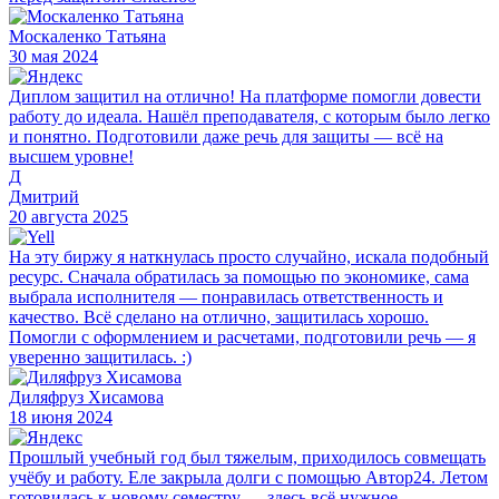
Москаленко Татьяна
30 мая 2024
Диплом защитил на отлично! На платформе помогли довести
работу до идеала. Нашёл преподавателя, с которым было легко
и понятно. Подготовили даже речь для защиты — всё на
высшем уровне!
Д
Дмитрий
20 августа 2025
На эту биржу я наткнулась просто случайно, искала подобный
ресурс. Сначала обратилась за помощью по экономике, сама
выбрала исполнителя — понравилась ответственность и
качество. Всё сделано на отлично, защитилась хорошо.
Помогли с оформлением и расчетами, подготовили речь — я
уверенно защитилась. :)
Диляфруз Хисамова
18 июня 2024
Прошлый учебный год был тяжелым, приходилось совмещать
учёбу и работу. Еле закрыла долги с помощью Автор24. Летом
готовилась к новому семестру — здесь всё нужное,