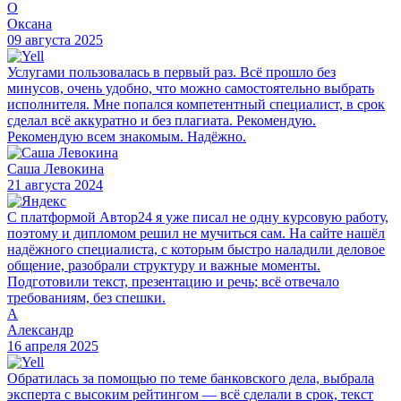
О
Оксана
09 августа 2025
Услугами пользовалась в первый раз. Всё прошло без
минусов, очень удобно, что можно самостоятельно выбрать
исполнителя. Мне попался компетентный специалист, в срок
сделал всё аккуратно и без плагиата. Рекомендую.
Рекомендую всем знакомым. Надёжно.
Саша Левокина
21 августа 2024
С платформой Автор24 я уже писал не одну курсовую работу,
поэтому и дипломом решил не мучиться сам. На сайте нашёл
надёжного специалиста, с которым быстро наладили деловое
общение, разобрали структуру и важные моменты.
Подготовили текст, презентацию и речь; всё отвечало
требованиям, без спешки.
А
Александр
16 апреля 2025
Обратилась за помощью по теме банковского дела, выбрала
эксперта с высоким рейтингом — всё сделали в срок, текст