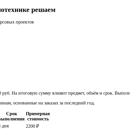
плотехнике решаем
урсовых проектов
0
руб. На итоговую сумму влияют предмет, объём и срок. Выпол
нам, основанные на заказах за последний год.
Срок
Примерная
выполнения
стоимость
3 дня
2200 ₽