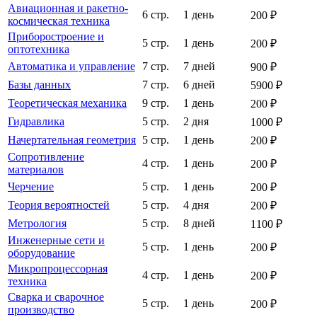
Авиационная и ракетно-
6 стр.
1 день
200 ₽
космическая техника
Приборостроение и
5 стр.
1 день
200 ₽
оптотехника
Автоматика и управление
7 стр.
7 дней
900 ₽
Базы данных
7 стр.
6 дней
5900 ₽
Теоретическая механика
9 стр.
1 день
200 ₽
Гидравлика
5 стр.
2 дня
1000 ₽
Начертательная геометрия
5 стр.
1 день
200 ₽
Сопротивление
4 стр.
1 день
200 ₽
материалов
Черчение
5 стр.
1 день
200 ₽
Теория вероятностей
5 стр.
4 дня
200 ₽
Метрология
5 стр.
8 дней
1100 ₽
Инженерные сети и
5 стр.
1 день
200 ₽
оборудование
Микропроцессорная
4 стр.
1 день
200 ₽
техника
Сварка и сварочное
5 стр.
1 день
200 ₽
производство