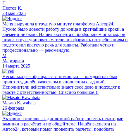
П
Пестов К.
23 мая 2025
Меня выручила в трудную минуту платформа Автор24.
Нужно было довести работу до конца в кратчайшие сроки, а
времени не было. Нашёл эксперта с профильным опытом, он
помог структурировать материал, оформить по требованиям и
подготовил краткую речь для защиты. Работали чётко и
профессионально — рекомендую.
М
Маргарита
14 марта 2025
Несколько раз обращался за помощью — каждый раз был
приятно удивлён качеством выполненных заданий.
Исполнители действительно знают своё дело и подходят к
работе с ответственностью. Спасибо большое!!!
Masato Kawabata
26 февраля
Активно готовлюсь к дипломной работе, но есть некоторые
заминки в расчётах и по общей теме. Нашёл эксперта на
Автор24, который помог проверить расчёты, подобрать