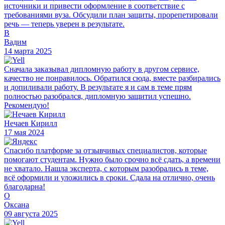
источники и привести оформление в соответствие с
требованиями вуза. Обсудили план защиты, прорепетировали
речь — теперь уверен в результате.
В
Вадим
14 марта 2025
Сначала заказывал дипломную работу в другом сервисе,
качество не понравилось. Обратился сюда, вместе разбирались
и допиливали работу. В результате я и сам в теме прям
полностью разобрался, дипломную защитил успешно.
Рекомендую!
Нечаев Кирилл
17 мая 2024
Спасибо платформе за отзывчивых специалистов, которые
помогают студентам. Нужно было срочно всё сдать, а времени
не хватало. Нашла эксперта, с которым разобрались в теме,
всё оформили и уложились в сроки. Сдала на отлично, очень
благодарна!
О
Оксана
09 августа 2025