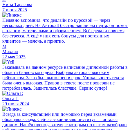
Нина Тарасова
7 июня 2025
Недавно вспомнил, что дедлайн по курсовой — через
несколько дней. На Автор24 быстро нашли эксперта, он помог
с планом, материалами и оформлением. Всё сделали вовремя,
без стресса. А ещё у них есть бонусы для постоянных
клиентов — мелочь, а приятно.
М
Михаил
22 мая 2025
Заказывала на данном ресурсе написание дипломной работы в
области банковского дела. Выбрала автора с высоким
рейтингом. Заказ был выполнен в срок. Уникальность текста
была очень высокая. Правок в тексте после проверки не
потребовалась. Защитилась блестяще. Сервис супер!
Ольга Г.
29 июля 2024
Всегда за консультацией или помощью перед экзаменами
обращаюсь сюда. Сейчас заканчиваю институт — остался
диплом. Нашёл преподавателя, с которым по шагам разобрали
всё, откорректировали и подготовили речь для защиты.