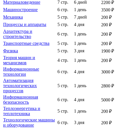
Материаловедение
7 стр.
6 дней
2200 ₽
Машиностроение
6 стр.
1 день
3500 ₽
Механика
5 стр.
7 дней
200 ₽
Процессы и аппараты
5 стр.
4 дня
200 ₽
Архитектура и
6 стр.
1 день
200 ₽
строительство
Транспортные средства
5 стр.
1 день
200 ₽
Физика
5 стр.
3 дня
1900 ₽
Теория машин и
4 стр.
1 день
200 ₽
механизмов
Информационные
6 стр.
4 дня
3000 ₽
технологии
Автоматизация
технологических
5 стр.
1 день
2800 ₽
процессов
Информационная
6 стр.
4 дня
5000 ₽
безопасность
Теплоэнергетика и
5 стр.
1 день
200 ₽
теплотехника
Технологические машины
6 стр.
3 дня
200 ₽
и оборудование