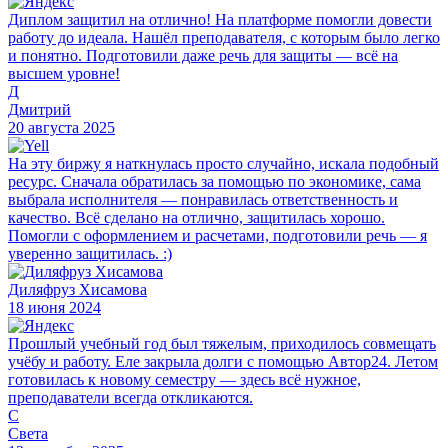
Диплом защитил на отлично! На платформе помогли довести
работу до идеала. Нашёл преподавателя, с которым было легко
и понятно. Подготовили даже речь для защиты — всё на
высшем уровне!
Д
Дмитрий
20 августа 2025
На эту биржу я наткнулась просто случайно, искала подобный
ресурс. Сначала обратилась за помощью по экономике, сама
выбрала исполнителя — понравилась ответственность и
качество. Всё сделано на отлично, защитилась хорошо.
Помогли с оформлением и расчетами, подготовили речь — я
уверенно защитилась. :)
Диляфруз Хисамова
18 июня 2024
Прошлый учебный год был тяжелым, приходилось совмещать
учёбу и работу. Еле закрыла долги с помощью Автор24. Летом
готовилась к новому семестру — здесь всё нужное,
преподаватели всегда откликаются.
С
Света