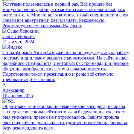
Услугами пользовалась в первый раз. Всё прошло без
минусов, очень удобно, что можно самостоятельно выбрать
исполнителя. Мне попался компетентный специалист, в срок
сделал всё аккуратно и без плагиата. Рекомендую.
Рекомендую всем знакомым. Надёжно.
Саша Левокина
21 августа 2024
С платформой Автор24 я уже писал не одну курсовую работу,
поэтому и дипломом решил не мучиться сам. На сайте нашёл
надёжного специалиста, с которым быстро наладили деловое
общение, разобрали структуру и важные моменты.
Подготовили текст, презентацию и речь; всё отвечало
требованиям, без спешки.
А
Александр
16 апреля 2025
Обратилась за помощью по теме банковского дела, выбрала
эксперта с высоким рейтингом — всё сделали в срок, текст
был уникален, правок не потребовалось. Защита прошла
блестяще, очень довольна сотрудничеством. Очень довольна,
буду рекомендовать всем.
Н