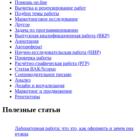
Помощь on-line
Вычитка и рецензирование работ
Подбор темы работы
Маркетинговое исследование
Другое
Задача по программированию
Выпускная квалификационная работа (ВКР)
Аннотация
Автореферат
Научно-исследовательская работа (НИР)
Проверка работы
Расчётно-графическая работа (РГР)
Статья ВАК/Scopus
Сопроводительное письмо
Анализ
Дизайн и визуализация
Маркетинг и продвижение
Репетиторы
Полезные статьи
Лабораторная работа: что это, как оформить и зачем она
нужна