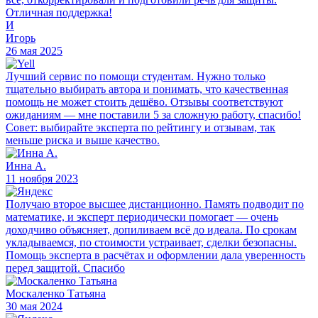
Отличная поддержка!
И
Игорь
26 мая 2025
Лучший сервис по помощи студентам. Нужно только
тщательно выбирать автора и понимать, что качественная
помощь не может стоить дешёво. Отзывы соответствуют
ожиданиям — мне поставили 5 за сложную работу, спасибо!
Совет: выбирайте эксперта по рейтингу и отзывам, так
меньше риска и выше качество.
Инна А.
11 ноября 2023
Получаю второе высшее дистанционно. Память подводит по
математике, и эксперт периодически помогает — очень
доходчиво объясняет, допиливаем всё до идеала. По срокам
укладываемся, по стоимости устраивает, сделки безопасны.
Помощь эксперта в расчётах и оформлении дала уверенность
перед защитой. Спасибо
Москаленко Татьяна
30 мая 2024