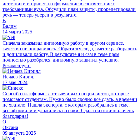
источники и привести оформление в соответствие с
требованиями вуза. Обсудили план защиты, прорепетировали
речь — теперь уверен в результате.
В
Вадим
14 марта 2025
Сначала заказывал дипломную работу в другом сервисе,
качество не понравилось. Обратился сюда, вместе разбирались
и допиливали работу. В результате я и сам в теме прям
полностью разобрался, дипломную защитил успешно.
Рекомендую!
Нечаев Кирилл
17 мая 2024
Спасибо платформе за отзывчивых специалистов, которые
помогают студентам. Нужно было срочно всё сдать, а времени
не хватало. Нашла эксперта, с которым разобрались в теме,
всё оформили и уложились в сроки. Сдала на отлично, очень
благодарна!
О
Оксана
09 августа 2025