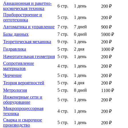
Авиационная и ракетно-
6 стр.
1 день
200 ₽
космическая техника
Приборостроение и
5 стр.
1 день
200 ₽
оптотехника
Автоматика и управление
7 стр.
7 дней
900 ₽
Базы данных
7 стр.
6 дней
5900 ₽
Теоретическая механика
9 стр.
1 день
200 ₽
Гидравлика
5 стр.
2 дня
1000 ₽
Начертательная геометрия
5 стр.
1 день
200 ₽
Сопротивление
4 стр.
1 день
200 ₽
материалов
Черчение
5 стр.
1 день
200 ₽
Теория вероятностей
5 стр.
4 дня
200 ₽
Метрология
5 стр.
8 дней
1100 ₽
Инженерные сети и
5 стр.
1 день
200 ₽
оборудование
Микропроцессорная
4 стр.
1 день
200 ₽
техника
Сварка и сварочное
5 стр.
1 день
200 ₽
производство