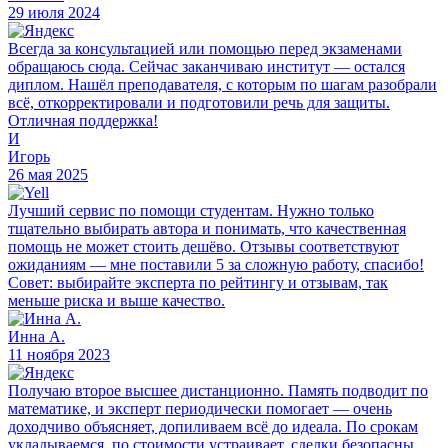
29 июля 2024
Всегда за консультацией или помощью перед экзаменами
обращаюсь сюда. Сейчас заканчиваю институт — остался
диплом. Нашёл преподавателя, с которым по шагам разобрали
всё, откорректировали и подготовили речь для защиты.
Отличная поддержка!
И
Игорь
26 мая 2025
Лучший сервис по помощи студентам. Нужно только
тщательно выбирать автора и понимать, что качественная
помощь не может стоить дешёво. Отзывы соответствуют
ожиданиям — мне поставили 5 за сложную работу, спасибо!
Совет: выбирайте эксперта по рейтингу и отзывам, так
меньше риска и выше качество.
Инна А.
11 ноября 2023
Получаю второе высшее дистанционно. Память подводит по
математике, и эксперт периодически помогает — очень
доходчиво объясняет, допиливаем всё до идеала. По срокам
укладываемся, по стоимости устраивает, сделки безопасны.