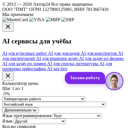
© 2012 — 2026 Автор24 Все права защищены
ООО "ПМТ" ОГРН 1227800125981, ИНН 7813667410
Мы принимаем:
AI сервисы для учёбы
AI для курсовых работ
AI для докладов
AI для конспектов
AI
для презентаций
AI для решения задач
AI для задач по физике
AI для задач по химии
AI для списка литературы
AI для
проверки орфографии
AI чат-бот
Калькулятор цены
Шаг
1
из 3
-
5
%
Дополнительно
Язык программирования
Язык
Кол-во символов