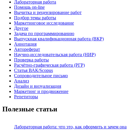
Лабораторная работа
Помощь on-line
Вычитка и рецензирование работ
Подбор темы работы
Маркетинговое исследование
Другое
Задача по программированию
Выпускная квалификационная работа (ВКР)
Аннотация
Автореферат
Научно-исследовательская работа (НИР)
Проверка работы
Расчётно-графическая работа (РГР)
Статья ВАК/Scopus
Сопроводительное письмо
Анализ
Дизайн и визуализация
Маркетинг и продвижение
Репетиторы
Полезные статьи
Лабораторная работа: что это, как оформить и зачем она