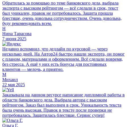
Обратилась за помощью по теме банковского дела, выбрала
эксперта с высоким рейтингом — всё сделали в срок, текст
был уникален, правок не потребовалось. Защита прошла
блестяще, очень довольна сотрудничеством. Очень довольна,
буду рекомендовать всем.
Н
Нина Тарасова
7 июня 2025
Недавно вспомнил, что дедлайн по курсовой — через
несколько дней. На Автор24 быстро нашли эксперта, он помог
с планом, материалами и оформлением. Всё сделали вовремя,
без стресса. А ещё у них есть бонусы для постоянных
клиентов — мелочь, а приятно.
М
Михаил
22 мая 2025
Заказывала на данном ресурсе написание дипломной работы в
области банковского дела. Выбрала автора с высоким
рейтингом. Заказ был выполнен в срок. Уникальность текста
была очень высокая. Правок в тексте после проверки не
потребовалась. Защитилась блестяще. Сервис супер!
Ольга Г.