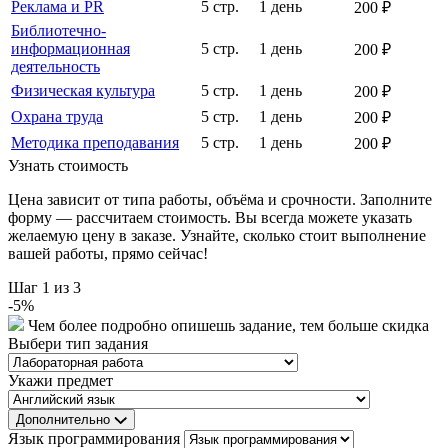
Реклама и PR
5 стр.
1 день
200 ₽
Библиотечно-
информационная
5 стр.
1 день
200 ₽
деятельность
Физическая культура
5 стр.
1 день
200 ₽
Охрана труда
5 стр.
1 день
200 ₽
Методика преподавания
5 стр.
1 день
200 ₽
Узнать стоимость
Цена зависит от типа работы, объёма и срочности. Заполните
форму — рассчитаем стоимость. Вы всегда можете указать
желаемую цену в заказе. Узнайте, сколько стоит выполнение
вашей работы, прямо сейчас!
Шаг
1
из 3
-
5
%
Чем более подробно опишешь задание, тем больше скидка
Выбери тип задания
Укажи предмет
Дополнительно
Язык программирования