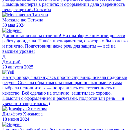
Помощь эксперта в расчётах и оформлении дала уверенность
перед защитой. Спасибо
Москаленко Татьяна
30 мая 2024
Диплом защитил на отлично! На платформе помогли довести
работу до идеала. Нашёл преподавателя, с которым было легко
и понятно. Подготовили даже речь для защиты — всё на
высшем уровне!
Д
Дмитрий
20 августа 2025
На эту биржу я наткнулась просто случайно, искала подобный
ресурс. Сначала обратилась за помощью по экономике, сама
выбрала исполнителя — понравилась ответственность и
качество. Всё сделано на отлично, защитилась хорошо.
Помогли с оформлением и расчетами, подготовили речь — я
уверенно защитилась. :)
Диляфруз Хисамова
18 июня 2024
Прошлый учебный год был тяжелым, приходилось совмещать