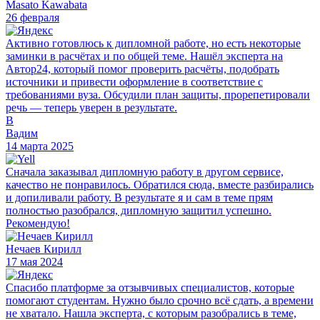
Masato Kawabata
26 февраля
Активно готовлюсь к дипломной работе, но есть некоторые
заминки в расчётах и по общей теме. Нашёл эксперта на
Автор24, который помог проверить расчёты, подобрать
источники и привести оформление в соответствие с
требованиями вуза. Обсудили план защиты, прорепетировали
речь — теперь уверен в результате.
В
Вадим
14 марта 2025
Сначала заказывал дипломную работу в другом сервисе,
качество не понравилось. Обратился сюда, вместе разбирались
и допиливали работу. В результате я и сам в теме прям
полностью разобрался, дипломную защитил успешно.
Рекомендую!
Нечаев Кирилл
17 мая 2024
Спасибо платформе за отзывчивых специалистов, которые
помогают студентам. Нужно было срочно всё сдать, а времени
не хватало. Нашла эксперта, с которым разобрались в теме,