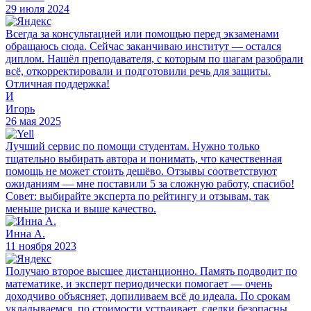
29 июля 2024
Всегда за консультацией или помощью перед экзаменами
обращаюсь сюда. Сейчас заканчиваю институт — остался
диплом. Нашёл преподавателя, с которым по шагам разобрали
всё, откорректировали и подготовили речь для защиты.
Отличная поддержка!
И
Игорь
26 мая 2025
Лучший сервис по помощи студентам. Нужно только
тщательно выбирать автора и понимать, что качественная
помощь не может стоить дешёво. Отзывы соответствуют
ожиданиям — мне поставили 5 за сложную работу, спасибо!
Совет: выбирайте эксперта по рейтингу и отзывам, так
меньше риска и выше качество.
Инна А.
11 ноября 2023
Получаю второе высшее дистанционно. Память подводит по
математике, и эксперт периодически помогает — очень
доходчиво объясняет, допиливаем всё до идеала. По срокам
укладываемся, по стоимости устраивает, сделки безопасны.