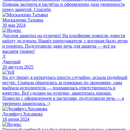
Помощь эксперта в расчётах и оформлении дала уверенность
перед защитой. Спасибо
Москаленко Татьяна
30 мая 2024
Диплом защитил на отлично! На платформе помогли довести
работу до идеала. Нашёл преподавателя, с которым было легко
и понятно. Подготовили даже речь для защиты — всё на
высшем уровне!
Д
Дмитрий
20 августа 2025
На эту биржу я наткнулась просто случайно, искала подобный
ресурс. Сначала обратилась за помощью по экономике, сама
выбрала исполнителя — понравилась ответственность и
качество. Всё сделано на отлично, защитилась хорошо.
Помогли с оформлением и расчетами, подготовили речь — я
уверенно защитилась. :)
Диляфруз Хисамова
18 июня 2024
Прошлый учебный год был тяжелым, приходилось совмещать