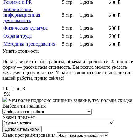
Реклама и PR
5 стр.
1 день
200 ₽
Библиотечно-
информационная
5 стр.
1 день
200 ₽
деятельность
Физическая культура
5 стр.
1 день
200 ₽
Охрана труда
5 стр.
1 день
200 ₽
Методика преподавания
5 стр.
1 день
200 ₽
Узнать стоимость
Цена зависит от типа работы, объёма и срочности. Заполните
форму — рассчитаем стоимость. Вы всегда можете указать
желаемую цену в заказе. Узнайте, сколько стоит выполнение
вашей работы, прямо сейчас!
Шаг
1
из 3
-
5
%
Чем более подробно опишешь задание, тем больше скидка
Выбери тип задания
Укажи предмет
Дополнительно
Язык программирования