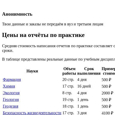
Анонимность
Твои данные и заказы не передаём в вуз и третьим лицам
Цены на отчёты по практике
Средняя стоимость написания отчетов по практике составляет 
сроки.
В таблице представлены реальные данные по учебным дисципли
Объем
Срок
Приме
Науки
работы
выполнения
стоим
Фармация
20 стр.
4 дня
500 ₽
Химия
17 стр.
16 дней
500 ₽
Экология
8 стр.
4 дня
2000 ₽
Геология
19 стр.
1 день
500 ₽
Геодезия
18 стр.
1 день
500 ₽
Безопасность жизнедеятельности
17 стр.
3 дня
4100 ₽