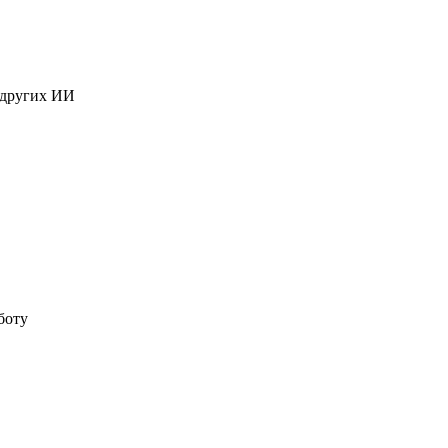
 других ИИ
боту