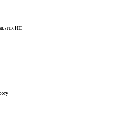
 других ИИ
боту