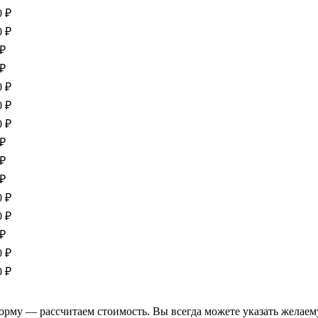
0 ₽
0 ₽
 ₽
 ₽
0 ₽
0 ₽
0 ₽
 ₽
 ₽
 ₽
0 ₽
0 ₽
 ₽
0 ₽
0 ₽
форму — рассчитаем стоимость. Вы всегда можете указать желаем