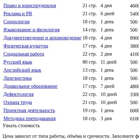
Право и юриспруденция
21 стр.
4 дня
460
Реклама и PR
21 стр.
6 дней
540
Социология
18 стр.
1 день
500
Языкознание и филология
14 стр.
1 день
500
Документоведение и архивоведение
18 стр.
4 дня
890
Физическая культура
17 стр.
4 дня
380
Социальная работа
22 стр.
2 дня
410
Русский язык
80 стр.
11 дней
500
Английский язык
13 стр.
1 день
500
Лингвистика
18 стр.
1 день
500
Дошкольное образование
17 стр.
7 дней
480
Дефектология
22 стр.
10 дней
330
Охрана труда
21 стр.
10 дней
500
Проектная деятельность
19 стр.
1 день
600
Методика преподавания
18 стр.
3 дня
610
Узнать стоимость
Цена зависит от типа работы, объёма и срочности. Заполните 