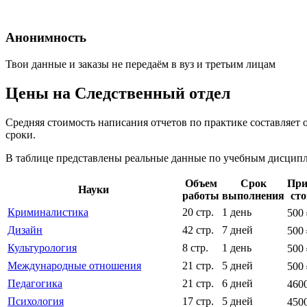
Анонимность
Твои данные и заказы не передаём в вуз и третьим лицам
Цены на Следственный отдел
Средняя стоимость написания отчетов по практике составляет 
сроки.
В таблице представлены реальные данные по учебным дисципли
Объем
Срок
При
Науки
работы
выполнения
ст
Криминалистика
20 стр.
1 день
500
Дизайн
42 стр.
7 дней
500
Культурология
8 стр.
1 день
500
Международные отношения
21 стр.
5 дней
500
Педагогика
21 стр.
6 дней
460
Психология
17 стр.
5 дней
450