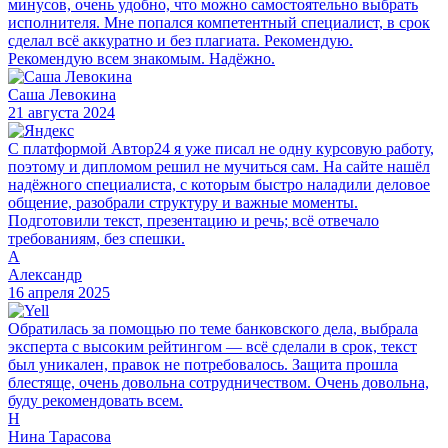
минусов, очень удобно, что можно самостоятельно выбрать
исполнителя. Мне попался компетентный специалист, в срок
сделал всё аккуратно и без плагиата. Рекомендую.
Рекомендую всем знакомым. Надёжно.
Саша Левокина
21 августа 2024
С платформой Автор24 я уже писал не одну курсовую работу,
поэтому и дипломом решил не мучиться сам. На сайте нашёл
надёжного специалиста, с которым быстро наладили деловое
общение, разобрали структуру и важные моменты.
Подготовили текст, презентацию и речь; всё отвечало
требованиям, без спешки.
А
Александр
16 апреля 2025
Обратилась за помощью по теме банковского дела, выбрала
эксперта с высоким рейтингом — всё сделали в срок, текст
был уникален, правок не потребовалось. Защита прошла
блестяще, очень довольна сотрудничеством. Очень довольна,
буду рекомендовать всем.
Н
Нина Тарасова