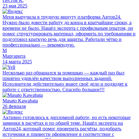
Пестов К.
23 мая 2025
Меня выручила в трудную минуту платформа Автор24.
Нужно было довести работу до конца в кратчайшие сроки, а
времени не было. Нашёл эксперта с профильным опытом, он
помог структурировать материал, оформить по требованиям и
подготовил краткую речь для защиты. Работали чётко и
профессионально — рекомендую.
М
Маргарита
14 марта 2025
Несколько раз обращался за помощью — каждый раз был
приятно удивлён качеством выполненных заданий.
Исполнители действительно знают своё дело и подходят к
работе с ответственностью. Спасибо большое!!!
Masato Kawabata
26 февраля
Активно готовлюсь к дипломной работе, но есть некоторые
заминки в расчётах и по общей теме. Нашёл эксперта на
Автор24, который помог проверить расчёты, подобрать
источники и привести оформление в соответствие с