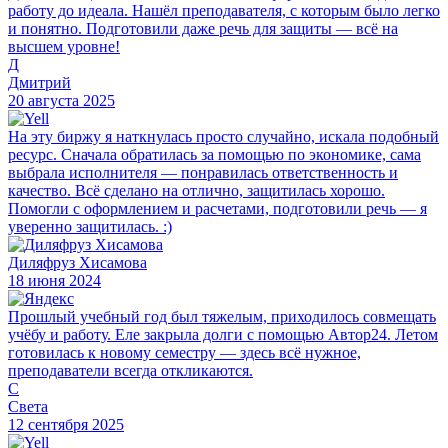
работу до идеала. Нашёл преподавателя, с которым было легко
и понятно. Подготовили даже речь для защиты — всё на
высшем уровне!
Д
Дмитрий
20 августа 2025
На эту биржу я наткнулась просто случайно, искала подобный
ресурс. Сначала обратилась за помощью по экономике, сама
выбрала исполнителя — понравилась ответственность и
качество. Всё сделано на отлично, защитилась хорошо.
Помогли с оформлением и расчетами, подготовили речь — я
уверенно защитилась. :)
Диляфруз Хисамова
18 июня 2024
Прошлый учебный год был тяжелым, приходилось совмещать
учёбу и работу. Еле закрыла долги с помощью Автор24. Летом
готовилась к новому семестру — здесь всё нужное,
преподаватели всегда откликаются.
С
Света
12 сентября 2025