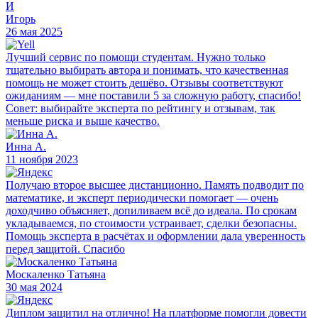
И
Игорь
26 мая 2025
Лучший сервис по помощи студентам. Нужно только
тщательно выбирать автора и понимать, что качественная
помощь не может стоить дешёво. Отзывы соответствуют
ожиданиям — мне поставили 5 за сложную работу, спасибо!
Совет: выбирайте эксперта по рейтингу и отзывам, так
меньше риска и выше качество.
Инна А.
11 ноября 2023
Получаю второе высшее дистанционно. Память подводит по
математике, и эксперт периодически помогает — очень
доходчиво объясняет, допиливаем всё до идеала. По срокам
укладываемся, по стоимости устраивает, сделки безопасны.
Помощь эксперта в расчётах и оформлении дала уверенность
перед защитой. Спасибо
Москаленко Татьяна
30 мая 2024
Диплом защитил на отлично! На платформе помогли довести