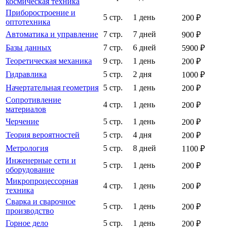
космическая техника
Приборостроение и
5 стр.
1 день
200 ₽
оптотехника
Автоматика и управление
7 стр.
7 дней
900 ₽
Базы данных
7 стр.
6 дней
5900 ₽
Теоретическая механика
9 стр.
1 день
200 ₽
Гидравлика
5 стр.
2 дня
1000 ₽
Начертательная геометрия
5 стр.
1 день
200 ₽
Сопротивление
4 стр.
1 день
200 ₽
материалов
Черчение
5 стр.
1 день
200 ₽
Теория вероятностей
5 стр.
4 дня
200 ₽
Метрология
5 стр.
8 дней
1100 ₽
Инженерные сети и
5 стр.
1 день
200 ₽
оборудование
Микропроцессорная
4 стр.
1 день
200 ₽
техника
Сварка и сварочное
5 стр.
1 день
200 ₽
производство
Горное дело
5 стр.
1 день
200 ₽