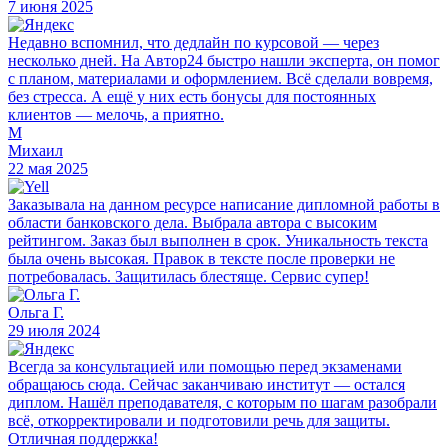
7 июня 2025
Недавно вспомнил, что дедлайн по курсовой — через
несколько дней. На Автор24 быстро нашли эксперта, он помог
с планом, материалами и оформлением. Всё сделали вовремя,
без стресса. А ещё у них есть бонусы для постоянных
клиентов — мелочь, а приятно.
М
Михаил
22 мая 2025
Заказывала на данном ресурсе написание дипломной работы в
области банковского дела. Выбрала автора с высоким
рейтингом. Заказ был выполнен в срок. Уникальность текста
была очень высокая. Правок в тексте после проверки не
потребовалась. Защитилась блестяще. Сервис супер!
Ольга Г.
29 июля 2024
Всегда за консультацией или помощью перед экзаменами
обращаюсь сюда. Сейчас заканчиваю институт — остался
диплом. Нашёл преподавателя, с которым по шагам разобрали
всё, откорректировали и подготовили речь для защиты.
Отличная поддержка!