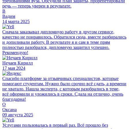
требованиями вуза. Обсудили план защиты, прорепетировали
речь — теперь уверен в результате.
В
Вадим
14 марта 2025
Сначала заказывал дипломную работу в другом сервисе,
качество не понравилось. Обратился сюда, вместе разбирались
и допиливали работу. В результате я и сам в теме прям
полностью разобрался, дипломную защитил успешно.
Рекомендую!
Нечаев Кирилл
17 мая 2024
Спасибо платформе за отзывчивых специалистов, которые
помогают студентам. Нужно было срочно всё сдать, а времени
не хватало. Нашла эксперта, с которым разобрались в теме,
всё оформили и уложились в сроки. Сдала на отлично, очень
благодарна!
О
Оксана
09 августа 2025
Услугами пользовалась в первый раз. Всё прошло без