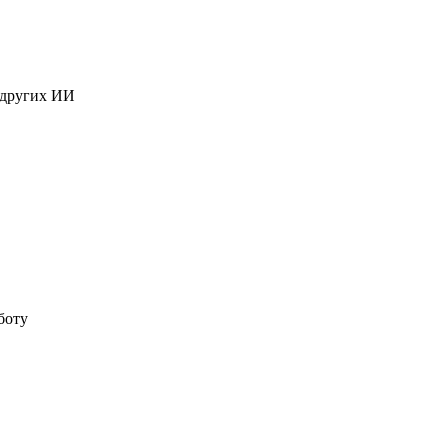
 других ИИ
боту