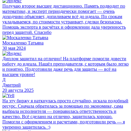
Получаю второе высшее дистанционно. Память подводит по
математике, и эксперт периодически помогает — очень
доходчиво объясняет, допиливаем всё до идеала. По срокам
укладываемся, по стоимости устраивает, сделки безопасны.
Помощь эксперта в расчётах и оформлении дала уверенность
перед защитой. Спасибо
Москаленко Татьяна
30 мая 2024
Диплом защитил на отлично! На платформе помогли довести
работу до идеала. Нашёл преподавателя, с которым было легко
и понятно. Подготовили даже речь для защиты — всё на
высшем уровне!
Д
Дмитрий
20 августа 2025
На эту биржу я наткнулась просто случайно, искала подобный
ресурс. Сначала обратилась за помощью по экономике, сама
выбрала исполнителя — понравилась ответственность и
качество. Всё сделано на отлично, защитилась хорошо.
Помогли с оформлением и расчетами, подготовили речь — я
уверенно защитилась. :)