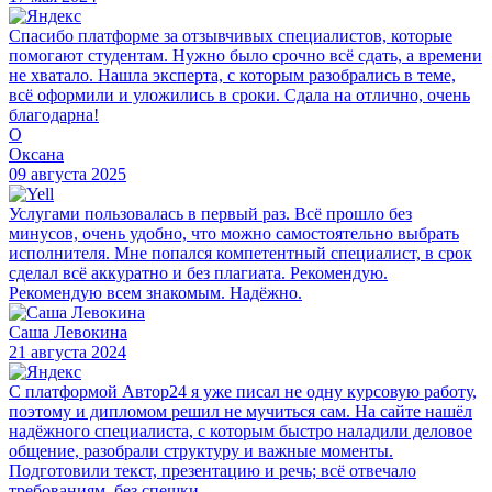
Спасибо платформе за отзывчивых специалистов, которые
помогают студентам. Нужно было срочно всё сдать, а времени
не хватало. Нашла эксперта, с которым разобрались в теме,
всё оформили и уложились в сроки. Сдала на отлично, очень
благодарна!
О
Оксана
09 августа 2025
Услугами пользовалась в первый раз. Всё прошло без
минусов, очень удобно, что можно самостоятельно выбрать
исполнителя. Мне попался компетентный специалист, в срок
сделал всё аккуратно и без плагиата. Рекомендую.
Рекомендую всем знакомым. Надёжно.
Саша Левокина
21 августа 2024
С платформой Автор24 я уже писал не одну курсовую работу,
поэтому и дипломом решил не мучиться сам. На сайте нашёл
надёжного специалиста, с которым быстро наладили деловое
общение, разобрали структуру и важные моменты.
Подготовили текст, презентацию и речь; всё отвечало
требованиям, без спешки.