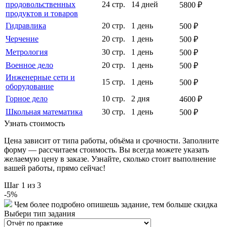
продовольственных
24 стр.
14 дней
5800 ₽
продуктов и товаров
Гидравлика
20 стр.
1 день
500 ₽
Черчение
20 стр.
1 день
500 ₽
Метрология
30 стр.
1 день
500 ₽
Военное дело
20 стр.
1 день
500 ₽
Инженерные сети и
15 стр.
1 день
500 ₽
оборудование
Горное дело
10 стр.
2 дня
4600 ₽
Школьная математика
30 стр.
1 день
500 ₽
Узнать стоимость
Цена зависит от типа работы, объёма и срочности. Заполните
форму — рассчитаем стоимость. Вы всегда можете указать
желаемую цену в заказе. Узнайте, сколько стоит выполнение
вашей работы, прямо сейчас!
Шаг
1
из 3
-
5
%
Чем более подробно опишешь задание, тем больше скидка
Выбери тип задания