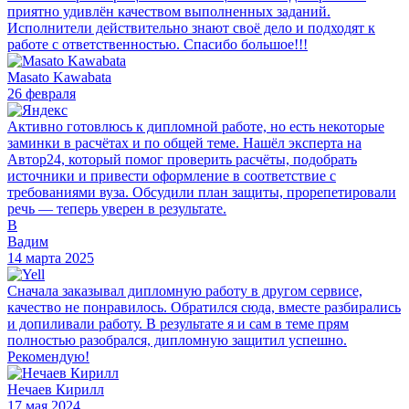
приятно удивлён качеством выполненных заданий.
Исполнители действительно знают своё дело и подходят к
работе с ответственностью. Спасибо большое!!!
Masato Kawabata
26 февраля
Активно готовлюсь к дипломной работе, но есть некоторые
заминки в расчётах и по общей теме. Нашёл эксперта на
Автор24, который помог проверить расчёты, подобрать
источники и привести оформление в соответствие с
требованиями вуза. Обсудили план защиты, прорепетировали
речь — теперь уверен в результате.
В
Вадим
14 марта 2025
Сначала заказывал дипломную работу в другом сервисе,
качество не понравилось. Обратился сюда, вместе разбирались
и допиливали работу. В результате я и сам в теме прям
полностью разобрался, дипломную защитил успешно.
Рекомендую!
Нечаев Кирилл
17 мая 2024