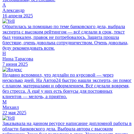
А
Александр
16 апреля 2025
Обратилась за помощью по теме банковского дела, выбрала
эксперта с высоким рейтингом — всё сделали в срок, текст
был уникален, правок не потребовалось. Защита прошла
блестяще, очень довольна сотрудничеством. Очень довольна,
буду рекомендовать всем.
Н
Нина Тарасова
7 июня 2025
Недавно вспомнил, что дедлайн по курсовой — через
несколько дней. На Автор24 быстро нашли эксперта, он помог
с планом, материалами и оформлением. Всё сделали вовремя,
без стресса. А ещё у них есть бонусы для постоянных
клиентов — мелочь, а приятно.
М
Михаил
22 мая 2025
Заказывала на данном ресурсе написание дипломной работы в
области банковского дела. Выбрала автора с высоким