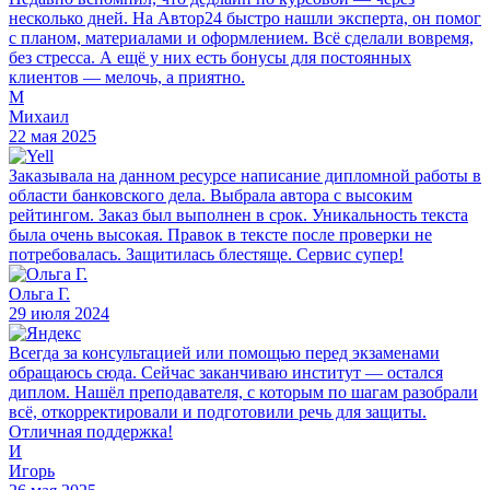
несколько дней. На Автор24 быстро нашли эксперта, он помог
с планом, материалами и оформлением. Всё сделали вовремя,
без стресса. А ещё у них есть бонусы для постоянных
клиентов — мелочь, а приятно.
М
Михаил
22 мая 2025
Заказывала на данном ресурсе написание дипломной работы в
области банковского дела. Выбрала автора с высоким
рейтингом. Заказ был выполнен в срок. Уникальность текста
была очень высокая. Правок в тексте после проверки не
потребовалась. Защитилась блестяще. Сервис супер!
Ольга Г.
29 июля 2024
Всегда за консультацией или помощью перед экзаменами
обращаюсь сюда. Сейчас заканчиваю институт — остался
диплом. Нашёл преподавателя, с которым по шагам разобрали
всё, откорректировали и подготовили речь для защиты.
Отличная поддержка!
И
Игорь