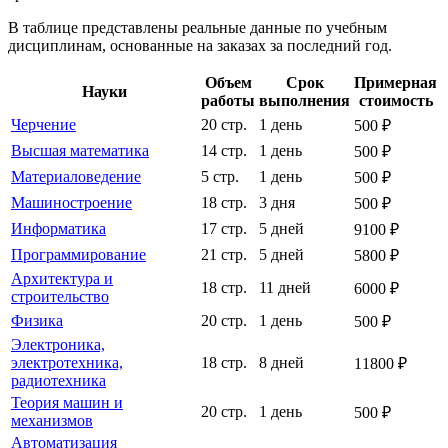
В таблице представлены реальные данные по учебным
дисциплинам, основанные на заказах за последний год.
Объем
Срок
Примерная
Науки
работы
выполнения
стоимость
Черчение
20 стр.
1 день
500 ₽
Высшая математика
14 стр.
1 день
500 ₽
Материаловедение
5 стр.
1 день
500 ₽
Машиностроение
18 стр.
3 дня
500 ₽
Информатика
17 стр.
5 дней
9100 ₽
Программирование
21 стр.
5 дней
5800 ₽
Архитектура и
18 стр.
11 дней
6000 ₽
строительство
Физика
20 стр.
1 день
500 ₽
Электроника,
электротехника,
18 стр.
8 дней
11800 ₽
радиотехника
Теория машин и
20 стр.
1 день
500 ₽
механизмов
Автоматизация