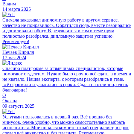
Вадим
14 марта 2025
Сначала заказывал дипломную работу в другом сервисе,
качество не понравилось. Обратился сюда, вместе разбирались
и допиливали работу. В результате я и сам в теме прям
полностью разобрался, дипломную защитил успешно.
Рекомендую!
Нечаев Кирилл
17 мая 2024
Спасибо платформе за отзывчивых специалистов, которые
помогают студентам. Нужно было срочно всё сдать, а времени
не хватало. Нашла эксперта, с которым разобрались в теме,
всё оформили и уложились в сроки. Сдала на отлично, очень
благодарна!
О
Оксана
09 августа 2025
Услугами пользовалась в первый раз. Всё прошло без
минусов, очень удобно, что можно самостоятельно выбрать
исполнителя. Мне попался компетентный специалист, в срок
сделал всё аккуратно и без плагиата. Рекомендую.