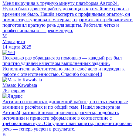
Меня выручила в трудную минуту платформа Автор24.
Нужно было довести работу до конца в кратчайшие сроки, а
времени не было. Нашёл эксперта с профильным опытом, он
помог структурировать материал, оформить по требованиям и
подготовил краткую речь для защиты. Работали чётко и
профессионально — рекомендую.
М
Маргарита
14 марта 2025
Несколько раз обращался за помощью — каждый раз был
приятно удивлён качеством выполненных заданий.
Исполнители действительно знают своё дело и подходят к
работе с ответственностью. Спасибо большое!!!
Masato Kawabata
26 февраля
Активно готовлюсь к дипломной работе, но есть некоторые
заминки в расчётах и по общей теме. Нашёл эксперта на
Автор24, который помог проверить расчёты, подобрать
источники и привести оформление в соответствие с
требованиями вуза. Обсудили план защиты, прорепетировали
речь — теперь уверен в результате.
В