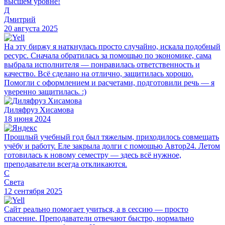
высшем уровне!
Д
Дмитрий
20 августа 2025
На эту биржу я наткнулась просто случайно, искала подобный
ресурс. Сначала обратилась за помощью по экономике, сама
выбрала исполнителя — понравилась ответственность и
качество. Всё сделано на отлично, защитилась хорошо.
Помогли с оформлением и расчетами, подготовили речь — я
уверенно защитилась. :)
Диляфруз Хисамова
18 июня 2024
Прошлый учебный год был тяжелым, приходилось совмещать
учёбу и работу. Еле закрыла долги с помощью Автор24. Летом
готовилась к новому семестру — здесь всё нужное,
преподаватели всегда откликаются.
С
Света
12 сентября 2025
Сайт реально помогает учиться, а в сессию — просто
спасение. Преподаватели отвечают быстро, нормально