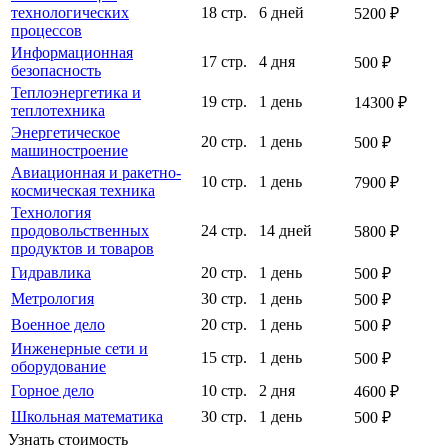
технологических
18 стр.
6 дней
5200 ₽
процессов
Информационная
17 стр.
4 дня
500 ₽
безопасность
Теплоэнергетика и
19 стр.
1 день
14300 ₽
теплотехника
Энергетическое
20 стр.
1 день
500 ₽
машиностроение
Авиационная и ракетно-
10 стр.
1 день
7900 ₽
космическая техника
Технология
продовольственных
24 стр.
14 дней
5800 ₽
продуктов и товаров
Гидравлика
20 стр.
1 день
500 ₽
Метрология
30 стр.
1 день
500 ₽
Военное дело
20 стр.
1 день
500 ₽
Инженерные сети и
15 стр.
1 день
500 ₽
оборудование
Горное дело
10 стр.
2 дня
4600 ₽
Школьная математика
30 стр.
1 день
500 ₽
Узнать стоимость