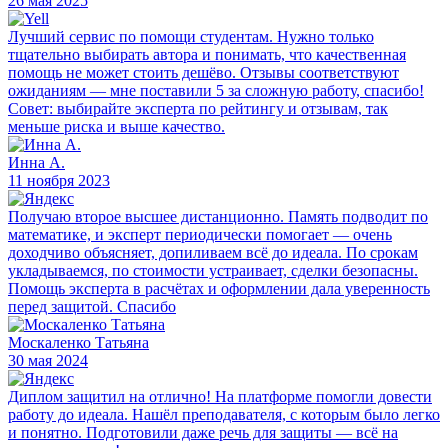
26 мая 2025
Лучший сервис по помощи студентам. Нужно только
тщательно выбирать автора и понимать, что качественная
помощь не может стоить дешёво. Отзывы соответствуют
ожиданиям — мне поставили 5 за сложную работу, спасибо!
Совет: выбирайте эксперта по рейтингу и отзывам, так
меньше риска и выше качество.
Инна А.
11 ноября 2023
Получаю второе высшее дистанционно. Память подводит по
математике, и эксперт периодически помогает — очень
доходчиво объясняет, допиливаем всё до идеала. По срокам
укладываемся, по стоимости устраивает, сделки безопасны.
Помощь эксперта в расчётах и оформлении дала уверенность
перед защитой. Спасибо
Москаленко Татьяна
30 мая 2024
Диплом защитил на отлично! На платформе помогли довести
работу до идеала. Нашёл преподавателя, с которым было легко
и понятно. Подготовили даже речь для защиты — всё на