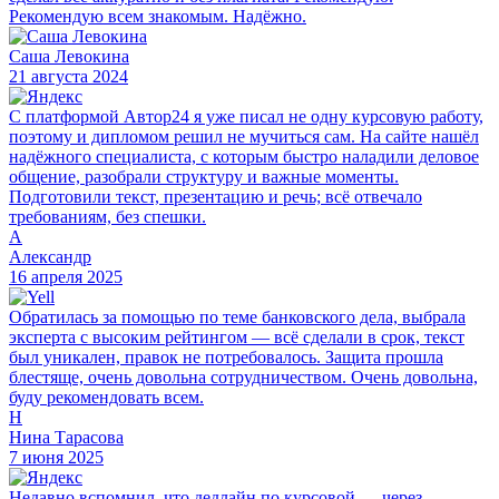
Рекомендую всем знакомым. Надёжно.
Саша Левокина
21 августа 2024
С платформой Автор24 я уже писал не одну курсовую работу,
поэтому и дипломом решил не мучиться сам. На сайте нашёл
надёжного специалиста, с которым быстро наладили деловое
общение, разобрали структуру и важные моменты.
Подготовили текст, презентацию и речь; всё отвечало
требованиям, без спешки.
А
Александр
16 апреля 2025
Обратилась за помощью по теме банковского дела, выбрала
эксперта с высоким рейтингом — всё сделали в срок, текст
был уникален, правок не потребовалось. Защита прошла
блестяще, очень довольна сотрудничеством. Очень довольна,
буду рекомендовать всем.
Н
Нина Тарасова
7 июня 2025
Недавно вспомнил, что дедлайн по курсовой — через