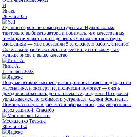
И
Игорь
26 мая 2025
Лучший сервис по помощи студентам. Нужно только
тщательно выбирать автора и понимать, что качественная
помощь не может стоить дешёво. Отзывы соответствуют
ожиданиям — мне поставили 5 за сложную работу, спасибо!
Совет: выбирайте эксперта по рейтингу и отзывам, так
меньше риска и выше качество.
Инна А.
11 ноября 2023
Получаю второе высшее дистанционно. Память подводит по
математике, и эксперт периодически помогает — очень
доходчиво объясняет, допиливаем всё до идеала. По срокам
укладываемся, по стоимости устраивает, сделки безопасны.
Помощь эксперта в расчётах и оформлении дала уверенность
перед защитой. Спасибо
Москаленко Татьяна
30 мая 2024