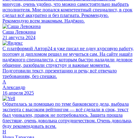
минусов, очень удобно, что можно самостоятельно выбрать
исполнителя. Мне попался компетентный специалист, в срок
сделал всё аккуратно и без плагиата. Рекомендую.
Рекомендую всем знакомым. Надёжно.
Саша Левокина
21 августа 2024
С платформой Автор24 я уже писал не одну курсовую работу,
поэтому и дипломом решил не мучиться сам. На сайте нашёл
надёжного специалиста, с которым быстро наладили деловое
общение, разобрали структуру и важные моменты.
Подготовили текст, презентацию и речь; всё отвечало
требованиям, без спешки.
А
Александр
16 апреля 2025
Обратилась за помощью по теме банковского дела, выбрала
эксперта с высоким рейтингом — всё сделали в срок, текст
был уникален, правок не потребовалось. Защита прошла
блестяще, очень довольна сотрудничеством. Очень довольна,
буду рекомендовать всем.
Н
Нина Тарасова