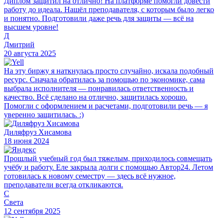
Диплом защитил на отлично! На платформе помогли довести
работу до идеала. Нашёл преподавателя, с которым было легко
и понятно. Подготовили даже речь для защиты — всё на
высшем уровне!
Д
Дмитрий
20 августа 2025
На эту биржу я наткнулась просто случайно, искала подобный
ресурс. Сначала обратилась за помощью по экономике, сама
выбрала исполнителя — понравилась ответственность и
качество. Всё сделано на отлично, защитилась хорошо.
Помогли с оформлением и расчетами, подготовили речь — я
уверенно защитилась. :)
Диляфруз Хисамова
18 июня 2024
Прошлый учебный год был тяжелым, приходилось совмещать
учёбу и работу. Еле закрыла долги с помощью Автор24. Летом
готовилась к новому семестру — здесь всё нужное,
преподаватели всегда откликаются.
С
Света
12 сентября 2025