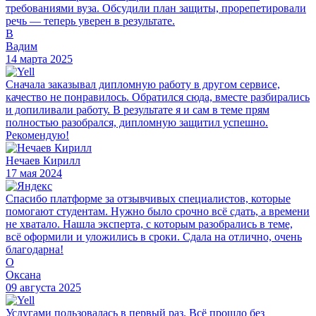
требованиями вуза. Обсудили план защиты, прорепетировали
речь — теперь уверен в результате.
В
Вадим
14 марта 2025
Сначала заказывал дипломную работу в другом сервисе,
качество не понравилось. Обратился сюда, вместе разбирались
и допиливали работу. В результате я и сам в теме прям
полностью разобрался, дипломную защитил успешно.
Рекомендую!
Нечаев Кирилл
17 мая 2024
Спасибо платформе за отзывчивых специалистов, которые
помогают студентам. Нужно было срочно всё сдать, а времени
не хватало. Нашла эксперта, с которым разобрались в теме,
всё оформили и уложились в сроки. Сдала на отлично, очень
благодарна!
О
Оксана
09 августа 2025
Услугами пользовалась в первый раз. Всё прошло без