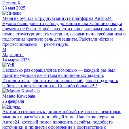
Пестов К.
23 мая 2025
Меня выручила в трудную минуту платформа Автор24.
Нужно было довести работу до конца в кратчайшие сроки, а
времени не было. Нашёл эксперта с профильным опытом, он
помог структурировать материал, оформить по требованиям и
подготовил краткую речь для защиты. Работали чётко и
профессионально — рекомендую.
М
Маргарита
14 марта 2025
Несколько раз обращался за помощью — каждый раз был
приятно удивлён качеством выполненных заданий.
Исполнители действительно знают своё дело и подходят к
работе с ответственностью. Спасибо большое!!!
Masato Kawabata
26 февраля
Активно готовлюсь к дипломной работе, но есть некоторые
заминки в расчётах и по общей теме. Нашёл эксперта на
Автор24, который помог проверить расчёты, подобрать
источники и привести оформление в соответствие с