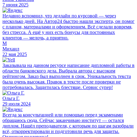
7 июня 2025
Недавно вспомнил, что дедлайн по курсовой — через
несколько дней. На Автор24 быстро нашли эксперта, он помог
с планом, материалами и оформлением. Всё сделали вовремя,
без стресса. А ещё у них есть бонусы для постоянных
клиентов — мелочь, а приятно.
М
Михаил
22 мая 2025
Заказывала на данном ресурсе написание дипломной работы в
области банковского дела. Выбрала автора с высоким
рейтингом. Заказ был выполнен в срок. Уникальность текста
была очень высокая. Правок в тексте после проверки не
потребовалась. Защитилась блестяще. Сервис супер!
Ольга Г.
29 июля 2024
Всегда за консультацией или помощью перед экзаменами
обращаюсь сюда. Сейчас заканчиваю институт — остался
диплом. Нашёл преподавателя, с которым по шагам разобрали
всё, откорректировали и подготовили речь для защиты.
Отличная поддержка!