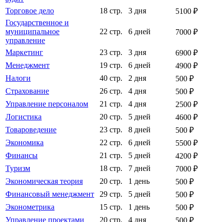
Торговое дело
18 стр.
3 дня
5100 ₽
Государственное и
муниципальное
22 стр.
6 дней
7000 ₽
управление
Маркетинг
23 стр.
3 дня
6900 ₽
Менеджмент
19 стр.
6 дней
4900 ₽
Налоги
40 стр.
2 дня
500 ₽
Страхование
26 стр.
4 дня
500 ₽
Управление персоналом
21 стр.
4 дня
2500 ₽
Логистика
20 стр.
5 дней
4600 ₽
Товароведение
23 стр.
8 дней
500 ₽
Экономика
22 стр.
6 дней
5500 ₽
Финансы
21 стр.
5 дней
4200 ₽
Туризм
18 стр.
7 дней
7000 ₽
Экономическая теория
20 стр.
1 день
500 ₽
Финансовый менеджмент
29 стр.
5 дней
500 ₽
Эконометрика
15 стр.
1 день
500 ₽
Управление проектами
20 стр.
4 дня
500 ₽