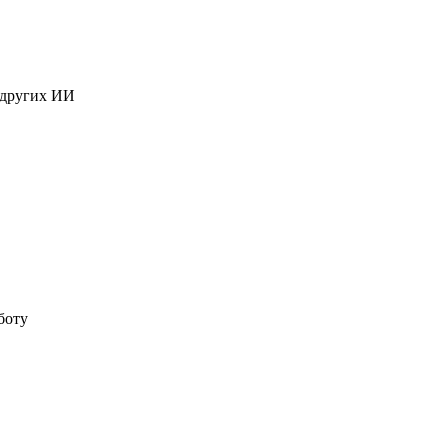
 других ИИ
боту