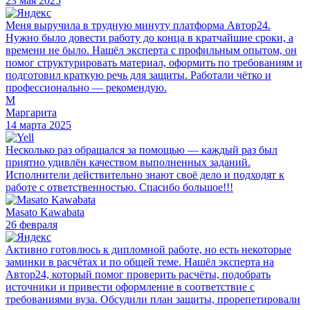
23 мая 2025
Меня выручила в трудную минуту платформа Автор24.
Нужно было довести работу до конца в кратчайшие сроки, а
времени не было. Нашёл эксперта с профильным опытом, он
помог структурировать материал, оформить по требованиям и
подготовил краткую речь для защиты. Работали чётко и
профессионально — рекомендую.
М
Маргарита
14 марта 2025
Несколько раз обращался за помощью — каждый раз был
приятно удивлён качеством выполненных заданий.
Исполнители действительно знают своё дело и подходят к
работе с ответственностью. Спасибо большое!!!
Masato Kawabata
26 февраля
Активно готовлюсь к дипломной работе, но есть некоторые
заминки в расчётах и по общей теме. Нашёл эксперта на
Автор24, который помог проверить расчёты, подобрать
источники и привести оформление в соответствие с
требованиями вуза. Обсудили план защиты, прорепетировали