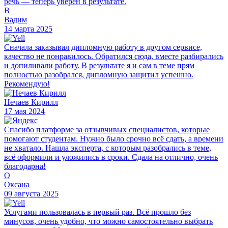
речь — теперь уверен в результате.
В
Вадим
14 марта 2025
Сначала заказывал дипломную работу в другом сервисе,
качество не понравилось. Обратился сюда, вместе разбирались
и допиливали работу. В результате я и сам в теме прям
полностью разобрался, дипломную защитил успешно.
Рекомендую!
Нечаев Кирилл
17 мая 2024
Спасибо платформе за отзывчивых специалистов, которые
помогают студентам. Нужно было срочно всё сдать, а времени
не хватало. Нашла эксперта, с которым разобрались в теме,
всё оформили и уложились в сроки. Сдала на отлично, очень
благодарна!
О
Оксана
09 августа 2025
Услугами пользовалась в первый раз. Всё прошло без
минусов, очень удобно, что можно самостоятельно выбрать