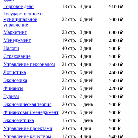
Торговое дело
18 стр.
3 дня
5100 ₽
Государственное и
муниципальное
22 стр.
6 дней
7000 ₽
управление
Маркетинг
23 стр.
3 дня
6900 ₽
Менеджмент
19 стр.
6 дней
4900 ₽
Налоги
40 стр.
2 дня
500 ₽
Страхование
26 стр.
4 дня
500 ₽
Управление персоналом
21 стр.
4 дня
2500 ₽
Логистика
20 стр.
5 дней
4600 ₽
Экономика
22 стр.
6 дней
5500 ₽
Финансы
21 стр.
5 дней
4200 ₽
Туризм
18 стр.
7 дней
7000 ₽
Экономическая теория
20 стр.
1 день
500 ₽
Финансовый менеджмент
29 стр.
5 дней
500 ₽
Эконометрика
15 стр.
1 день
500 ₽
Управление проектами
20 стр.
4 дня
500 ₽
Управление качеством
17 стр.
4 дня
5400 ₽