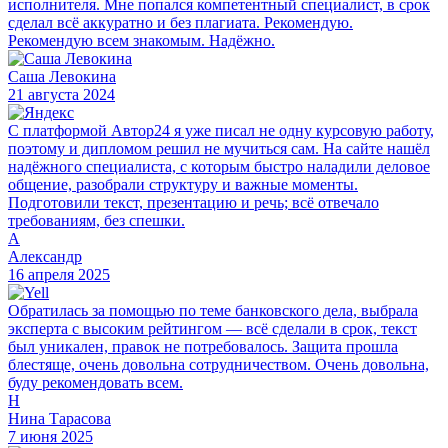
исполнителя. Мне попался компетентный специалист, в срок
сделал всё аккуратно и без плагиата. Рекомендую.
Рекомендую всем знакомым. Надёжно.
Саша Левокина
21 августа 2024
С платформой Автор24 я уже писал не одну курсовую работу,
поэтому и дипломом решил не мучиться сам. На сайте нашёл
надёжного специалиста, с которым быстро наладили деловое
общение, разобрали структуру и важные моменты.
Подготовили текст, презентацию и речь; всё отвечало
требованиям, без спешки.
А
Александр
16 апреля 2025
Обратилась за помощью по теме банковского дела, выбрала
эксперта с высоким рейтингом — всё сделали в срок, текст
был уникален, правок не потребовалось. Защита прошла
блестяще, очень довольна сотрудничеством. Очень довольна,
буду рекомендовать всем.
Н
Нина Тарасова
7 июня 2025