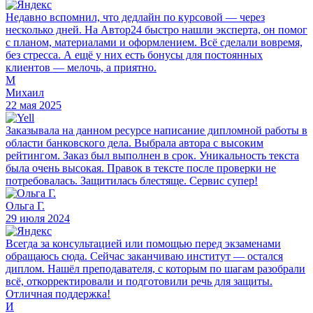
Недавно вспомнил, что дедлайн по курсовой — через
несколько дней. На Автор24 быстро нашли эксперта, он помог
с планом, материалами и оформлением. Всё сделали вовремя,
без стресса. А ещё у них есть бонусы для постоянных
клиентов — мелочь, а приятно.
М
Михаил
22 мая 2025
Заказывала на данном ресурсе написание дипломной работы в
области банковского дела. Выбрала автора с высоким
рейтингом. Заказ был выполнен в срок. Уникальность текста
была очень высокая. Правок в тексте после проверки не
потребовалась. Защитилась блестяще. Сервис супер!
Ольга Г.
29 июля 2024
Всегда за консультацией или помощью перед экзаменами
обращаюсь сюда. Сейчас заканчиваю институт — остался
диплом. Нашёл преподавателя, с которым по шагам разобрали
всё, откорректировали и подготовили речь для защиты.
Отличная поддержка!
И