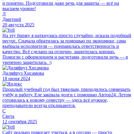
и понятно. Подготовили даже речь для защиты — всё на
высшем уровне!
Д
Дмитрий
20 августа 2025
На эту биржу я наткнулась просто случайно, искала подобный
ресурс. Сначала обратилась за помощью по экономике, сама
выбрала исполнителя — понравилась ответственность и
качество. Всё сделано на отлично, защитилась хорошо.
Помогли с оформлением и расчетами, подготовили речь — я
уверенно защитилась. :)
Диляфруз Хисамова
18 июня 2024
Прошлый учебный год был тяжелым, приходилось совмещать
учёбу и работу. Еле закрыла долги с помощью Автор24. Летом
готовилась к новому семестру — здесь всё нужное,
преподаватели всегда откликаются.
С
Света
12 сентября 2025
Сайт реально помогает учиться, а в сессию — просто