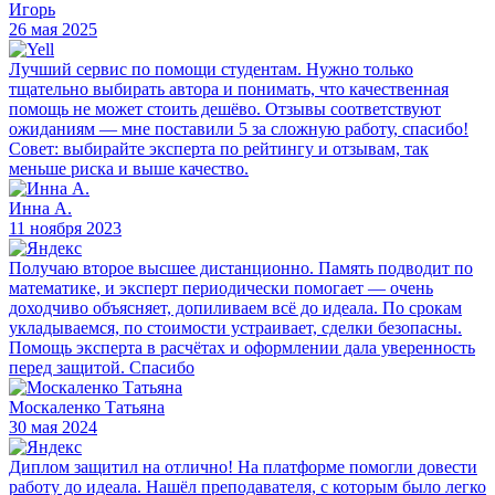
Игорь
26 мая 2025
Лучший сервис по помощи студентам. Нужно только
тщательно выбирать автора и понимать, что качественная
помощь не может стоить дешёво. Отзывы соответствуют
ожиданиям — мне поставили 5 за сложную работу, спасибо!
Совет: выбирайте эксперта по рейтингу и отзывам, так
меньше риска и выше качество.
Инна А.
11 ноября 2023
Получаю второе высшее дистанционно. Память подводит по
математике, и эксперт периодически помогает — очень
доходчиво объясняет, допиливаем всё до идеала. По срокам
укладываемся, по стоимости устраивает, сделки безопасны.
Помощь эксперта в расчётах и оформлении дала уверенность
перед защитой. Спасибо
Москаленко Татьяна
30 мая 2024
Диплом защитил на отлично! На платформе помогли довести
работу до идеала. Нашёл преподавателя, с которым было легко