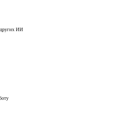
 других ИИ
боту