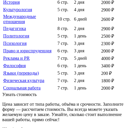
История
6 стр.
2 дня
2000 ₽
Культурология
5 стр.
4 дня
2900 ₽
Международные
10 стр.
6 дней
2600 ₽
отношения
Педагогика
8 стр.
2 дня
2900 ₽
Политология
5 стр.
1 день
2500 ₽
Психология
7 стр.
3 дня
2300 ₽
Право и юриспруденция
6 стр.
3 дня
2000 ₽
Реклама и PR
7 стр.
5 дней
4000 ₽
Философия
6 стр.
1 день
3400 ₽
Языки (переводы)
5 стр.
3 дня
200 ₽
Физическая культура
7 стр.
2 дня
1800 ₽
Социальная работа
7 стр.
1 день
2000 ₽
Узнать стоимость
Цена зависит от типа работы, объёма и срочности. Заполните
форму — рассчитаем стоимость. Вы всегда можете указать
желаемую цену в заказе. Узнайте, сколько стоит выполнение
вашей работы, прямо сейчас!