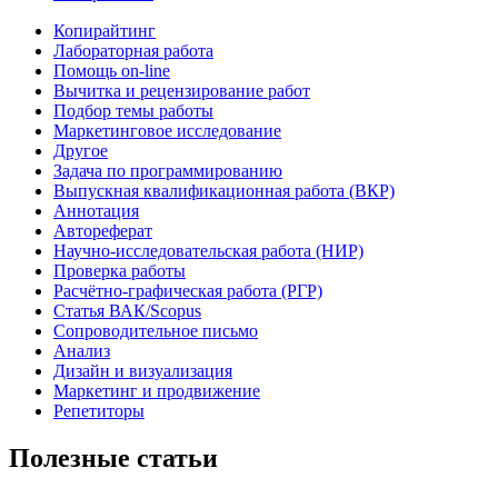
Копирайтинг
Лабораторная работа
Помощь on-line
Вычитка и рецензирование работ
Подбор темы работы
Маркетинговое исследование
Другое
Задача по программированию
Выпускная квалификационная работа (ВКР)
Аннотация
Автореферат
Научно-исследовательская работа (НИР)
Проверка работы
Расчётно-графическая работа (РГР)
Статья ВАК/Scopus
Сопроводительное письмо
Анализ
Дизайн и визуализация
Маркетинг и продвижение
Репетиторы
Полезные статьи