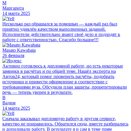
М
Маргарита
14 марта 2025
Несколько раз обращался за помощью — каждый раз был
приятно удивлён качеством выполненных заданий.
Исполнители действительно знают своё дело и подходят к
работе с ответственностью. Спасибо большое!!!
Masato Kawabata
26 февраля
Активно готовлюсь к дипломной работе, но есть некоторые
заминки в расчётах и по общей теме. Нашёл эксперта на
Автор24, который помог проверить расчёты, подобрать
источники и привести оформление в соответствие с
требованиями вуза. Обсудили план защиты, прорепетировали
речь — теперь уверен в результате.
В
Вадим
14 марта 2025
Сначала заказывал дипломную работу в другом сервисе,
качество не понравилось. Обратился сюда, вместе разбирались
и допиливали работу. В результате я и сам в теме прям