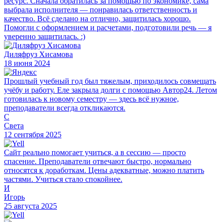
ресурс. Сначала обратилась за помощью по экономике, сама
выбрала исполнителя — понравилась ответственность и
качество. Всё сделано на отлично, защитилась хорошо.
Помогли с оформлением и расчетами, подготовили речь — я
уверенно защитилась. :)
Диляфруз Хисамова
18 июня 2024
Прошлый учебный год был тяжелым, приходилось совмещать
учёбу и работу. Еле закрыла долги с помощью Автор24. Летом
готовилась к новому семестру — здесь всё нужное,
преподаватели всегда откликаются.
С
Света
12 сентября 2025
Сайт реально помогает учиться, а в сессию — просто
спасение. Преподаватели отвечают быстро, нормально
относятся к доработкам. Цены адекватные, можно платить
частями. Учиться стало спокойнее.
И
Игорь
25 августа 2025