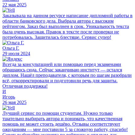
22 мая 2025
Заказывала на данном ресурсе написание дипломной работы в
области банковского дела. Выбрала автора с высоким
рейтингом. Заказ был выполнен в срок. Уникальность текста
была очень высокая. Правок в тексте после проверки не
потребовалась. Защитилась блестяще. Сервис супер!
Ольга Г.
29 июля 2024
Всегда за консультацией или помощью перед экзаменами
обращаюсь сюда. Сейчас заканчиваю институт — остался
диплом. Нашёл преподавателя, с которым по шагам разобрали
всё, откорректировали и подготовили речь для защиты.
Отличная поддержка!
И
Игорь
26 мая 2025
Лучший сервис по помощи студентам. Нужно только
тщательно выбирать автора и понимать, что качественная
помощь не может стоить дешёво. Отзывы соответствуют
ожиданиям — мне поставили 5 за сложную работу, спасибо!
Совет: выбирайте эксперта по рейтингу и отзывам, так