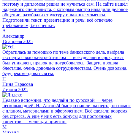
поэтому и дипломом решил не мучиться сам. На сайте нашёл
надёжного специалиста, с которым быстро наладили деловое
общение, разобрали структуру и важные моменты.
Подготовили текст, презентацию и речь; всё отвечало
требованиям, без спешки.
А
Александр
16 апреля 2025
Обратилась за помощью по теме банковского дела, выбрала
эксперта с высоким рейтингом — всё сделали в срок, текст
был уникален, правок не потребовалось. Защита прошла
блестяще, очень довольна сотрудничеством. Очень довольна,
буду рекомендовать всем.
Н
Нина Тарасова
7 июня 2025
Недавно вспомнил, что дедлайн по курсовой — через
несколько дней. На Автор24 быстро нашли эксперта, он помог
с планом, материалами и оформлением. Всё сделали вовремя,
без стресса. А ещё у них есть бонусы для постоянных
клиентов — мелочь, а приятно.
М
Михаил