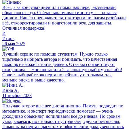
Всегда за консультацией или помощью перед экзаменами
обращаюсь сюда. Сейчас заканчиваю институт — остался
диплом. Нашёл преподавателя, с которым по шагам разобрали
всё, откорректировали и подготовили речь для защиты.
Отличная поддержка!
И
Игорь
26 мая 2025
Лучший сервис по помощи студентам. Нужно только
тщательно выбирать автора и понимать, что качественная
помощь не может стоить дешёво. Отзывы соответствуют
ожиданиям — мне поставили 5 за сложную работу, спасибо!
Совет: выбирайте эксперта по рейтингу и отзывам, так
меньше риска и выше качество.
Инна А.
11 ноября 2023
Получаю второе высшее дистанционно. Память подводит по
математике, и эксперт периодически помогает — очень
доходчиво объясняет, допиливаем всё до идеала. По срокам
укладываемся, по стоимости устраивает, сделки безопасны.
Помощь эксперта в расчётах и оформлении дала уверенность