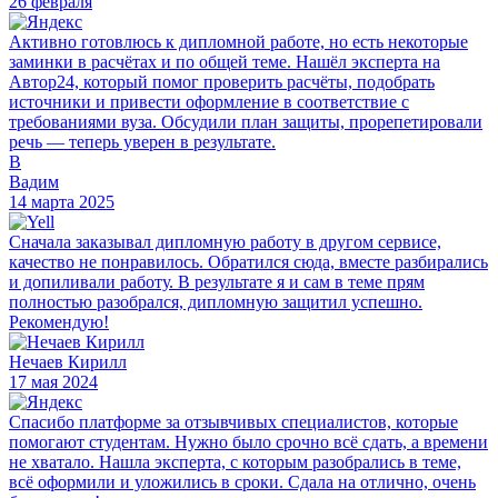
26 февраля
Активно готовлюсь к дипломной работе, но есть некоторые
заминки в расчётах и по общей теме. Нашёл эксперта на
Автор24, который помог проверить расчёты, подобрать
источники и привести оформление в соответствие с
требованиями вуза. Обсудили план защиты, прорепетировали
речь — теперь уверен в результате.
В
Вадим
14 марта 2025
Сначала заказывал дипломную работу в другом сервисе,
качество не понравилось. Обратился сюда, вместе разбирались
и допиливали работу. В результате я и сам в теме прям
полностью разобрался, дипломную защитил успешно.
Рекомендую!
Нечаев Кирилл
17 мая 2024
Спасибо платформе за отзывчивых специалистов, которые
помогают студентам. Нужно было срочно всё сдать, а времени
не хватало. Нашла эксперта, с которым разобрались в теме,
всё оформили и уложились в сроки. Сдала на отлично, очень