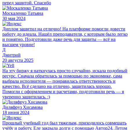
перед защитой. Спасибо
Москаленко Татьяна
30 мая 2024
Диплом защитил на отлично! На платформе помогли довести
работу до идеала. Нашёл преподавателя, с которым было легко
и понятно. Подготовили даже речь для защиты — всё на
высшем уровне!
Д
Дмитрий
20 августа 2025
На эту биржу я наткнулась просто случайно, искала подобный
ресурс. Сначала обратилась за помощью по экономике, сама
выбрала исполнителя — понравилась ответственность и
качество. Всё сделано на отлично, защитилась хорошо.
Помогли с оформлением и расчетами, подготовили речь — я
уверенно защитилась. :)
Диляфруз Хисамова
18 июня 2024
Прошлый учебный год был тяжелым, приходилось совмещать
учёбу и работу. Еле закрыла долги с помощью Автор24. Летом