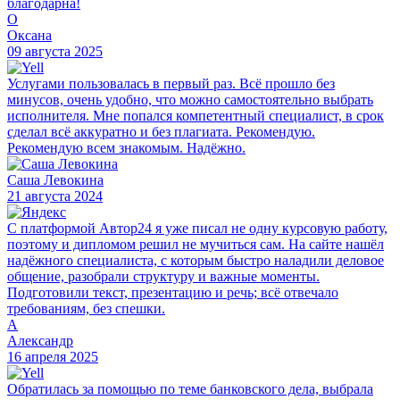
благодарна!
О
Оксана
09 августа 2025
Услугами пользовалась в первый раз. Всё прошло без
минусов, очень удобно, что можно самостоятельно выбрать
исполнителя. Мне попался компетентный специалист, в срок
сделал всё аккуратно и без плагиата. Рекомендую.
Рекомендую всем знакомым. Надёжно.
Саша Левокина
21 августа 2024
С платформой Автор24 я уже писал не одну курсовую работу,
поэтому и дипломом решил не мучиться сам. На сайте нашёл
надёжного специалиста, с которым быстро наладили деловое
общение, разобрали структуру и важные моменты.
Подготовили текст, презентацию и речь; всё отвечало
требованиям, без спешки.
А
Александр
16 апреля 2025
Обратилась за помощью по теме банковского дела, выбрала