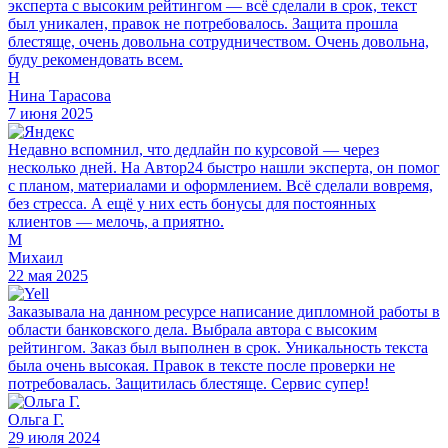
эксперта с высоким рейтингом — всё сделали в срок, текст
был уникален, правок не потребовалось. Защита прошла
блестяще, очень довольна сотрудничеством. Очень довольна,
буду рекомендовать всем.
Н
Нина Тарасова
7 июня 2025
Недавно вспомнил, что дедлайн по курсовой — через
несколько дней. На Автор24 быстро нашли эксперта, он помог
с планом, материалами и оформлением. Всё сделали вовремя,
без стресса. А ещё у них есть бонусы для постоянных
клиентов — мелочь, а приятно.
М
Михаил
22 мая 2025
Заказывала на данном ресурсе написание дипломной работы в
области банковского дела. Выбрала автора с высоким
рейтингом. Заказ был выполнен в срок. Уникальность текста
была очень высокая. Правок в тексте после проверки не
потребовалась. Защитилась блестяще. Сервис супер!
Ольга Г.
29 июля 2024