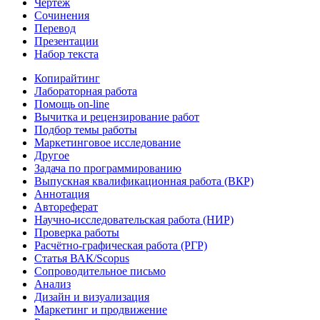
Чертёж
Сочинения
Перевод
Презентации
Набор текста
Копирайтинг
Лабораторная работа
Помощь on-line
Вычитка и рецензирование работ
Подбор темы работы
Маркетинговое исследование
Другое
Задача по программированию
Выпускная квалификационная работа (ВКР)
Аннотация
Автореферат
Научно-исследовательская работа (НИР)
Проверка работы
Расчётно-графическая работа (РГР)
Статья ВАК/Scopus
Сопроводительное письмо
Анализ
Дизайн и визуализация
Маркетинг и продвижение