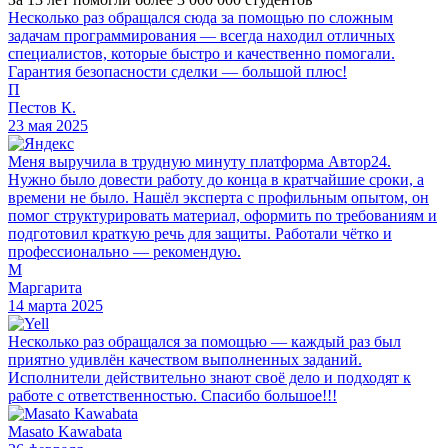
Несколько раз обращался сюда за помощью по сложным
задачам программирования — всегда находил отличных
специалистов, которые быстро и качественно помогали.
Гарантия безопасности сделки — большой плюс!
П
Пестов К.
23 мая 2025
Меня выручила в трудную минуту платформа Автор24.
Нужно было довести работу до конца в кратчайшие сроки, а
времени не было. Нашёл эксперта с профильным опытом, он
помог структурировать материал, оформить по требованиям и
подготовил краткую речь для защиты. Работали чётко и
профессионально — рекомендую.
М
Маргарита
14 марта 2025
Несколько раз обращался за помощью — каждый раз был
приятно удивлён качеством выполненных заданий.
Исполнители действительно знают своё дело и подходят к
работе с ответственностью. Спасибо большое!!!
Masato Kawabata