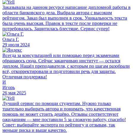
Заказывала на данном ресурсе написание дипломной работы в
области банковского дела. Выбрала автора с высоким
рейтингом. Заказ был выполнен в срок. Уникальность текста
была очень высокая. Правок в тексте после проверки не
потребовалась. Защитилась блестяще. Сервис супер!
Ольга Г.
29 июля 2024
Всегда за консультацией или помощью перед экзаменами
обращаюсь сюда. Сейчас заканчиваю институт — остался
диплом. Нашёл преподавателя, с которым по шагам разобрали
всё, откорректировали и подготовили речь для защиты.
Отличная поддержка!
И
Игорь
26 мая 2025
Лучший сервис по помощи студентам. Нужно только
тщательно выбирать автора и понимать, что качественная
помощь не может стоить дешёво. Отзывы соответствуют
ожиданиям — мне поставили 5 за сложную работу, спасибо!
Совет: выбирайте эксперта по рейтингу и отзывам, так
меньше риска и выше качество.