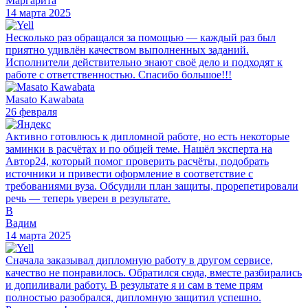
Маргарита
14 марта 2025
Несколько раз обращался за помощью — каждый раз был
приятно удивлён качеством выполненных заданий.
Исполнители действительно знают своё дело и подходят к
работе с ответственностью. Спасибо большое!!!
Masato Kawabata
26 февраля
Активно готовлюсь к дипломной работе, но есть некоторые
заминки в расчётах и по общей теме. Нашёл эксперта на
Автор24, который помог проверить расчёты, подобрать
источники и привести оформление в соответствие с
требованиями вуза. Обсудили план защиты, прорепетировали
речь — теперь уверен в результате.
В
Вадим
14 марта 2025
Сначала заказывал дипломную работу в другом сервисе,
качество не понравилось. Обратился сюда, вместе разбирались
и допиливали работу. В результате я и сам в теме прям
полностью разобрался, дипломную защитил успешно.