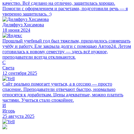
качество. Всё сделано на отлично, защитилась хорошо.
Помогли с оформлением и расчетами, подготовили речь — я
уверенно защитилась. :)
Диляфруз Хисамова
18 июня 2024
Прошлый учебный год был тяжелым, приходилось совмещать
учёбу и работу. Еле закрыла долги с помощью Автор24. Летом
готовилась к новому семестру — здесь всё нужное,
преподаватели всегда откликаются.
С
Света
12 сентября 2025
Сайт реально помогает учиться, а в сессию — просто
спасение. Преподаватели отвечают быстро, нормально
относятся к доработкам. Цены адекватные, можно платить
частями. Учиться стало спокойнее.
И
Игорь
25 августа 2025