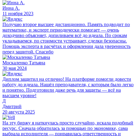
Инна А.
11 ноября 2023
Получаю второе высшее дистанционно. Память подводит по
математике, и эксперт периодически помогает — очень
доходчиво объясняет, допиливаем всё до идеала. По срокам
укладываемся, по стоимости устраивает, сделки безопасны.
Помощь эксперта в расчётах и оформлении дала уверенность
перед защитой. Спасибо
Москаленко Татьяна
30 мая 2024
Диплом защитил на отлично! На платформе помогли довести
работу до идеала. Нашёл преподавателя, с которым было легко
и понятно. Подготовили даже речь для защиты — всё на
высшем уровне!
Д
Дмитрий
20 августа 2025
На эту биржу я наткнулась просто случайно, искала подобный
ресурс. Сначала обратилась за помощью по экономике, сама
выбрала исполнителя — понравилась ответственность и