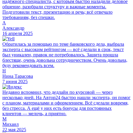
надёжного специалиста, с которым быстро наладили деловое
общение, разобрали структуру и важные моменты.
Подготовили текст, презентацию и речь; всё отвечало
требованиям, без спешки.
А
Александр
16 апреля 2025
Обратилась за помощью по теме банковского дела, выбрала
эксперта с высоким рейтингом — всё сделали в срок, текст
был уникален, правок не потребовалось. Защита прошла
блестяще, очень довольна сотрудничеством. Очень довольна,
буду рекомендовать всем.
Н
Нина Тарасова
7 июня 2025
Недавно вспомнил, что дедлайн по курсовой — через
несколько дней. На Автор24 быстро нашли эксперта, он помог
с планом, материалами и оформлением. Всё сделали вовремя,
без стресса. А ещё у них есть бонусы для постоянных
клиентов — мелочь, а приятно.
М
Михаил
22 мая 2025