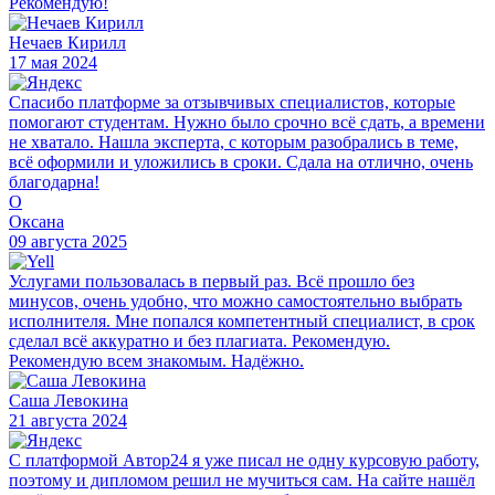
Рекомендую!
Нечаев Кирилл
17 мая 2024
Спасибо платформе за отзывчивых специалистов, которые
помогают студентам. Нужно было срочно всё сдать, а времени
не хватало. Нашла эксперта, с которым разобрались в теме,
всё оформили и уложились в сроки. Сдала на отлично, очень
благодарна!
О
Оксана
09 августа 2025
Услугами пользовалась в первый раз. Всё прошло без
минусов, очень удобно, что можно самостоятельно выбрать
исполнителя. Мне попался компетентный специалист, в срок
сделал всё аккуратно и без плагиата. Рекомендую.
Рекомендую всем знакомым. Надёжно.
Саша Левокина
21 августа 2024
С платформой Автор24 я уже писал не одну курсовую работу,
поэтому и дипломом решил не мучиться сам. На сайте нашёл