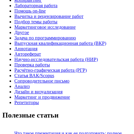
Копирайтинг
Лабораторная работа
Помощь on-line
Вычитка и рецензирование работ
Подбор темы работы
Маркетинговое исследование
Другое
Задача по программированию
Выпускная квалификационная работа (ВКР)
Аннотация
Автореферат
Научно-исследовательская работа (НИР)
Проверка работы
Расчётно-графическая работа (РГР)
Статья ВАК/Scopus
Сопроводительное письмо
Анализ
Дизайн и визуализация
Маркетинг и продвижение
Репетиторы
Полезные статьи
Что такое презентация и как ее подготовить: полное