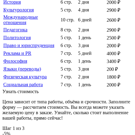
История
6 стр.
2 дня
2000 ₽
Культурология
5 стр.
4 дня
2900 ₽
Международные
10 стр.
6 дней
2600 ₽
отношения
Педагогика
8 стр.
2 дня
2900 ₽
Политология
5 стр.
1 день
2500 ₽
Право и юриспруденция
6 стр.
3 дня
2000 ₽
Реклама и PR
7 стр.
5 дней
4000 ₽
Философия
6 стр.
1 день
3400 ₽
Языки (переводы)
5 стр.
3 дня
200 ₽
Физическая культура
7 стр.
2 дня
1800 ₽
Социальная работа
7 стр.
1 день
2000 ₽
Узнать стоимость
Цена зависит от типа работы, объёма и срочности. Заполните
форму — рассчитаем стоимость. Вы всегда можете указать
желаемую цену в заказе. Узнайте, сколько стоит выполнение
вашей работы, прямо сейчас!
Шаг
1
из 3
-
5
%