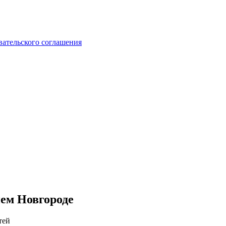
вательского соглашения
нем Новгороде
тей