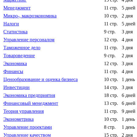
Менеджмент
11 стр.
5 дней
Микро-, макроэкономика
10 стр.
2 дня
Налоги
11 стр.
5 дней
Статистика
9 стр.
3 дня
Управление персоналом
12 стр.
4 дня
Таможенное дело
11 стр.
3 дня
Товароведение
9 стр.
2 дня
Экономика
12 стр.
3 дня
Финансы
11 стр.
4 дня
Ценообразование и оценка бизнеса
10 стр.
1 день
Инвестиции
14 стр.
3 дня
Экономика предприятия
18 стр.
6 дней
Финансовый менеджмент
13 стр.
6 дней
Теория управления
11 стр.
9 дней
Эконометрика
10 стр.
1 день
Управление проектами
8 стр.
1 день
Управление качеством
15 стр.
2 дня