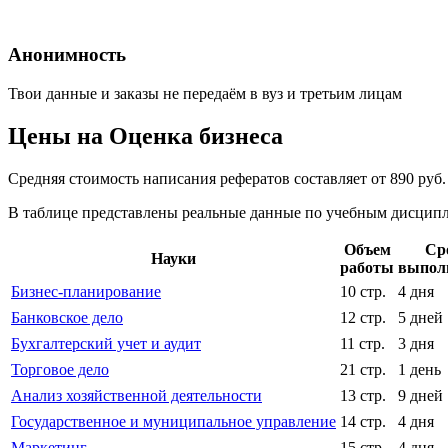
Анонимность
Твои данные и заказы не передаём в вуз и третьим лицам
Цены на Оценка бизнеса
Средняя стоимость написания рефератов составляет от 890 руб
В таблице представлены реальные данные по учебным дисципли
Объем
Ср
Науки
работы
выпол
Бизнес-планирование
10 стр.
4 дня
Банковское дело
12 стр.
5 дней
Бухгалтерский учет и аудит
11 стр.
3 дня
Торговое дело
21 стр.
1 день
Анализ хозяйственной деятельности
13 стр.
9 дней
Государственное и муниципальное управление
14 стр.
4 дня
Маркетинг
15 стр.
4 дня