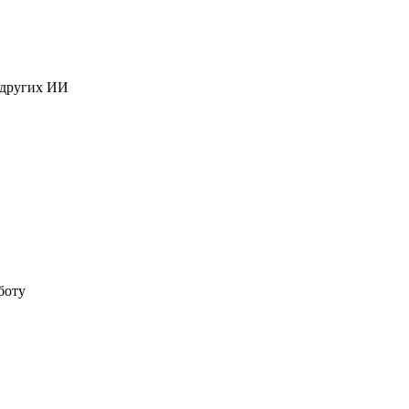
 других ИИ
боту