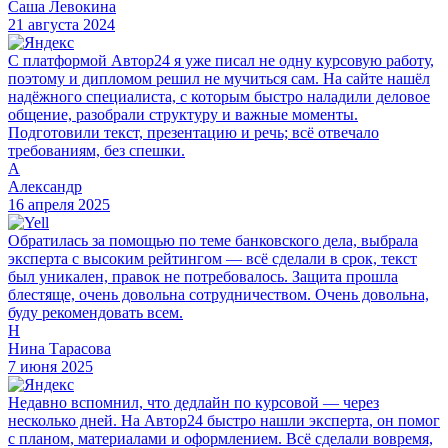
Саша Левокина
21 августа 2024
С платформой Автор24 я уже писал не одну курсовую работу,
поэтому и дипломом решил не мучиться сам. На сайте нашёл
надёжного специалиста, с которым быстро наладили деловое
общение, разобрали структуру и важные моменты.
Подготовили текст, презентацию и речь; всё отвечало
требованиям, без спешки.
А
Александр
16 апреля 2025
Обратилась за помощью по теме банковского дела, выбрала
эксперта с высоким рейтингом — всё сделали в срок, текст
был уникален, правок не потребовалось. Защита прошла
блестяще, очень довольна сотрудничеством. Очень довольна,
буду рекомендовать всем.
Н
Нина Тарасова
7 июня 2025
Недавно вспомнил, что дедлайн по курсовой — через
несколько дней. На Автор24 быстро нашли эксперта, он помог
с планом, материалами и оформлением. Всё сделали вовремя,