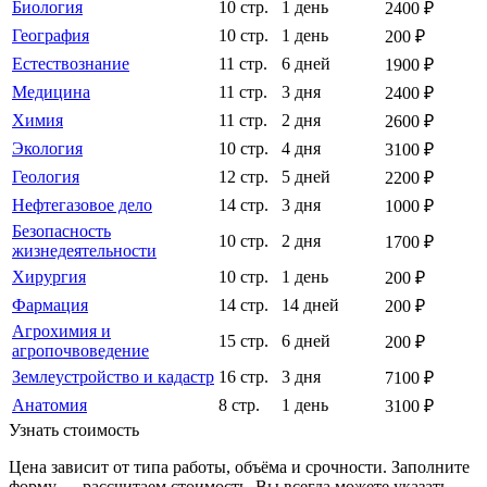
Биология
10 стр.
1 день
2400 ₽
География
10 стр.
1 день
200 ₽
Естествознание
11 стр.
6 дней
1900 ₽
Медицина
11 стр.
3 дня
2400 ₽
Химия
11 стр.
2 дня
2600 ₽
Экология
10 стр.
4 дня
3100 ₽
Геология
12 стр.
5 дней
2200 ₽
Нефтегазовое дело
14 стр.
3 дня
1000 ₽
Безопасность
10 стр.
2 дня
1700 ₽
жизнедеятельности
Хирургия
10 стр.
1 день
200 ₽
Фармация
14 стр.
14 дней
200 ₽
Агрохимия и
15 стр.
6 дней
200 ₽
агропочвоведение
Землеустройство и кадастр
16 стр.
3 дня
7100 ₽
Анатомия
8 стр.
1 день
3100 ₽
Узнать стоимость
Цена зависит от типа работы, объёма и срочности. Заполните
форму — рассчитаем стоимость. Вы всегда можете указать