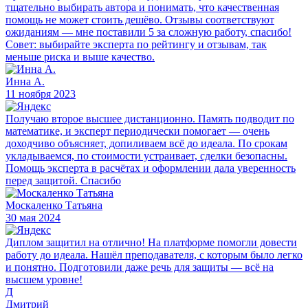
тщательно выбирать автора и понимать, что качественная
помощь не может стоить дешёво. Отзывы соответствуют
ожиданиям — мне поставили 5 за сложную работу, спасибо!
Совет: выбирайте эксперта по рейтингу и отзывам, так
меньше риска и выше качество.
Инна А.
11 ноября 2023
Получаю второе высшее дистанционно. Память подводит по
математике, и эксперт периодически помогает — очень
доходчиво объясняет, допиливаем всё до идеала. По срокам
укладываемся, по стоимости устраивает, сделки безопасны.
Помощь эксперта в расчётах и оформлении дала уверенность
перед защитой. Спасибо
Москаленко Татьяна
30 мая 2024
Диплом защитил на отлично! На платформе помогли довести
работу до идеала. Нашёл преподавателя, с которым было легко
и понятно. Подготовили даже речь для защиты — всё на
высшем уровне!
Д
Дмитрий