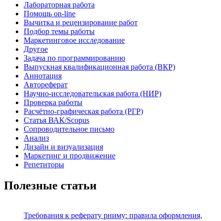
Лабораторная работа
Помощь on-line
Вычитка и рецензирование работ
Подбор темы работы
Маркетинговое исследование
Другое
Задача по программированию
Выпускная квалификационная работа (ВКР)
Аннотация
Автореферат
Научно-исследовательская работа (НИР)
Проверка работы
Расчётно-графическая работа (РГР)
Статья ВАК/Scopus
Сопроводительное письмо
Анализ
Дизайн и визуализация
Маркетинг и продвижение
Репетиторы
Полезные статьи
Требования к реферату рниму: правила оформления,