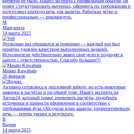
времени не было. Нашёл эксперта с профильным опытом, он
помог структурировать материал, оформить по требованиям и
подготовил краткую речь для защиты. Работали чётко и
профессионально — рекомендую.
М
Маргарита
14 марта 2025
Несколько раз обращался за помощью — каждый раз был
приятно удивлён качеством выполненных заданий.
Исполнители действительно знают своё дело и подходят к
работе с ответственностью. Спасибо большое!!!
Masato Kawabata
26 февраля
Активно готовлюсь к дипломной работе, но есть некоторые
заминки в расчётах и по общей теме. Нашёл эксперта на
Автор24, который помог проверить расчёты, подобрать
источники и привести оформление в соответствие с
требованиями вуза. Обсудили план защиты, прорепетировали
речь — теперь уверен в результате.
В
Вадим
14 марта 2025