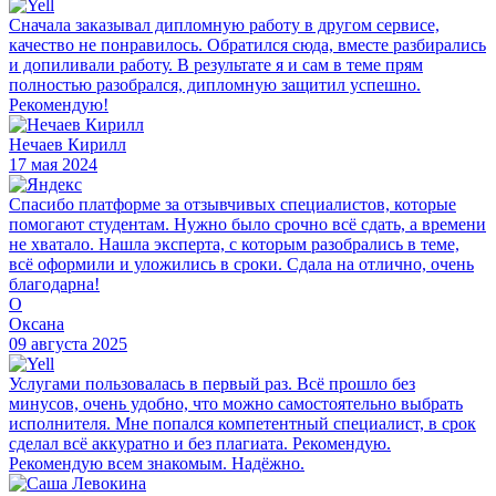
Сначала заказывал дипломную работу в другом сервисе,
качество не понравилось. Обратился сюда, вместе разбирались
и допиливали работу. В результате я и сам в теме прям
полностью разобрался, дипломную защитил успешно.
Рекомендую!
Нечаев Кирилл
17 мая 2024
Спасибо платформе за отзывчивых специалистов, которые
помогают студентам. Нужно было срочно всё сдать, а времени
не хватало. Нашла эксперта, с которым разобрались в теме,
всё оформили и уложились в сроки. Сдала на отлично, очень
благодарна!
О
Оксана
09 августа 2025
Услугами пользовалась в первый раз. Всё прошло без
минусов, очень удобно, что можно самостоятельно выбрать
исполнителя. Мне попался компетентный специалист, в срок
сделал всё аккуратно и без плагиата. Рекомендую.
Рекомендую всем знакомым. Надёжно.