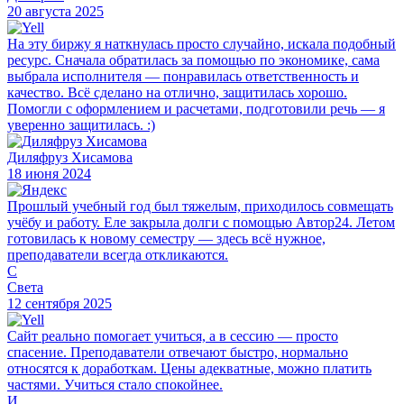
20 августа 2025
На эту биржу я наткнулась просто случайно, искала подобный
ресурс. Сначала обратилась за помощью по экономике, сама
выбрала исполнителя — понравилась ответственность и
качество. Всё сделано на отлично, защитилась хорошо.
Помогли с оформлением и расчетами, подготовили речь — я
уверенно защитилась. :)
Диляфруз Хисамова
18 июня 2024
Прошлый учебный год был тяжелым, приходилось совмещать
учёбу и работу. Еле закрыла долги с помощью Автор24. Летом
готовилась к новому семестру — здесь всё нужное,
преподаватели всегда откликаются.
С
Света
12 сентября 2025
Сайт реально помогает учиться, а в сессию — просто
спасение. Преподаватели отвечают быстро, нормально
относятся к доработкам. Цены адекватные, можно платить
частями. Учиться стало спокойнее.
И