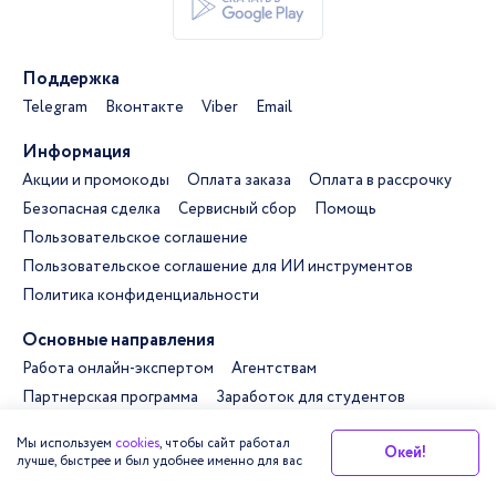
Скачать приложение для androi
Поддержка
Telegram
Вконтакте
Viber
Email
Информация
Акции и промокоды
Оплата заказа
Оплата в рассрочку
Безопасная сделка
Сервисный сбор
Помощь
Пользовательское соглашение
Пользовательское соглашение для ИИ инструментов
Политика конфиденциальности
Основные направления
Работа онлайн-экспертом
Агентствам
Партнерская программа
Заработок для студентов
Справочник статей
Магазин работ
База рефератов
Мы используем
cookies
, чтобы сайт работал
Окей!
AI сервисы
лучше, быстрее и был удобнее именно для вас