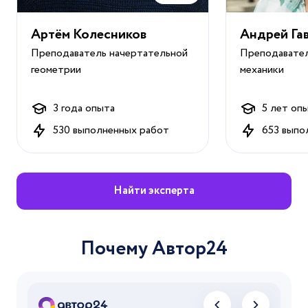
Пожарная
11 стр.
1 день
безопасность
Артём Колесников
Андрей Га
Преподаватель начертательной
Преподавате
Горное дело
11 стр.
1 день
геометрии
механики
Школьная
10 стр.
1 день
математика
3 года опыта
5 лет оп
Искусственный
530 выполненных работ
653 выпо
11 стр.
2 дня
интеллект
Найти эксперта
Почему Автор24