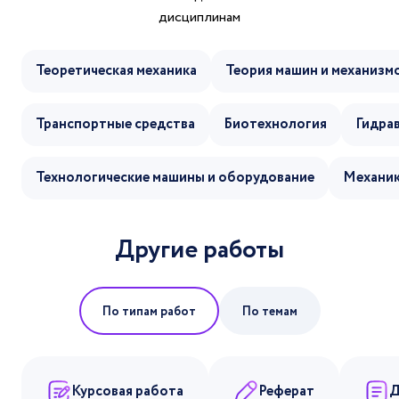
дисциплинам
Теоретическая механика
Теория машин и механизм
Транспортные средства
Биотехнология
Гидра
Технологические машины и оборудование
Механи
Другие работы
По типам работ
По темам
Курсовая работа
Реферат
Д