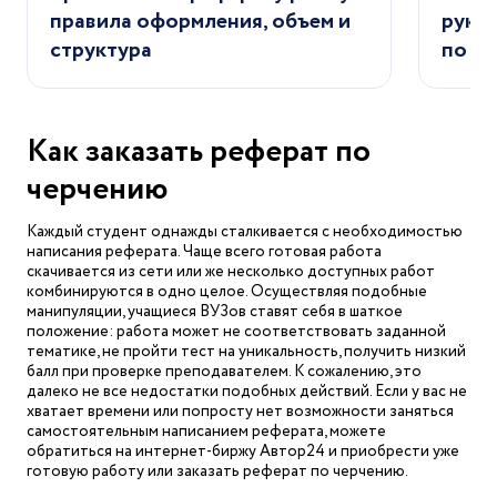
правила оформления, объем и
руко
структура
по го
Как заказать реферат по
черчению
Каждый студент однажды сталкивается с необходимостью
написания реферата. Чаще всего готовая работа
скачивается из сети или же несколько доступных работ
комбинируются в одно целое. Осуществляя подобные
манипуляции, учащиеся ВУЗов ставят себя в шаткое
положение: работа может не соответствовать заданной
тематике, не пройти тест на уникальность, получить низкий
балл при проверке преподавателем. К сожалению, это
далеко не все недостатки подобных действий. Если у вас не
хватает времени или попросту нет возможности заняться
самостоятельным написанием реферата, можете
обратиться на интернет-биржу Автор24 и приобрести уже
готовую работу или заказать реферат по черчению.