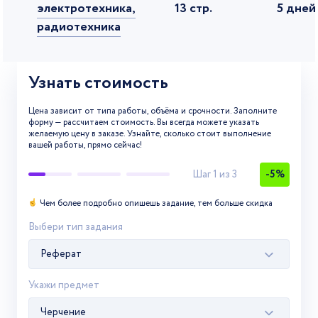
электротехника,
13 стр.
5 дней
радиотехника
Информационные
11 стр.
4 дня
технологии
Узнать стоимость
Автоматизация
Цена зависит от типа работы, объёма и срочности. Заполните
технологических
12 стр.
1 день
форму — рассчитаем стоимость. Вы всегда можете указать
желаемую цену в заказе. Узнайте, сколько стоит выполнение
процессов
вашей работы, прямо сейчас!
Информационная
Шаг
1
из 3
-
5
%
13 стр.
3 дня
безопасность
Чем более подробно опишешь задание, тем больше скидка
Теплоэнергетика и
Выбери тип задания
10 стр.
9 дней
теплотехника
Реферат
Ядерные физика и
10 стр.
1 день
технологии
Укажи предмет
Черчение
Технологические