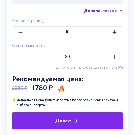
машины и
12 стр.
4 дня
Дополнительно
оборудование
Кол-во страниц
Авиационная и
ракетно-
10 стр.
9 дней
космическая
Оригинальность
техника
Автоматика и
7 стр.
1 день
Для этого типа работ достаточно:
80
%
управление
Рекомендуемая цена:
Технология
1780 ₽
2280 ₽
продовольственных
11 стр.
5 дней
продуктов и
Финальная цена будет известна после размещения заказа и
выбора эксперта.
товаров
Металлургия
26 стр.
7 дней
Далее
Базы данных
20 стр.
1 день