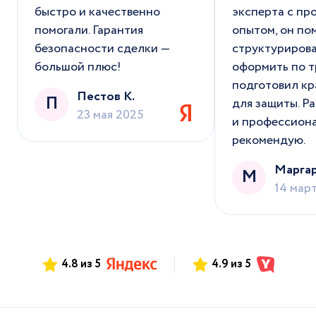
быстро и качественно
эксперта с п
помогали. Гарантия
опытом, он по
безопасности сделки —
структурирова
большой плюс!
оформить по т
подготовил кр
Пестов К.
П
для защиты. Р
23 мая 2025
и профессион
рекомендую.
Марга
М
14 мар
4.8 из 5
4.9 из 5