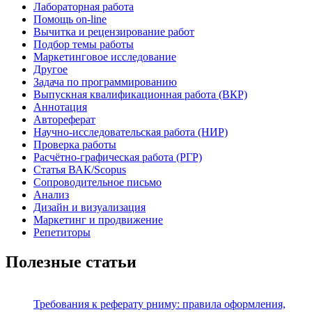
Лабораторная работа
Помощь on-line
Вычитка и рецензирование работ
Подбор темы работы
Маркетинговое исследование
Другое
Задача по программированию
Выпускная квалификационная работа (ВКР)
Аннотация
Автореферат
Научно-исследовательская работа (НИР)
Проверка работы
Расчётно-графическая работа (РГР)
Статья ВАК/Scopus
Сопроводительное письмо
Анализ
Дизайн и визуализация
Маркетинг и продвижение
Репетиторы
Полезные статьи
Требования к реферату рниму: правила оформления,