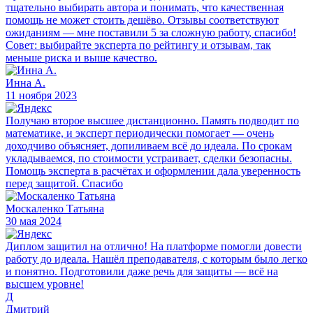
тщательно выбирать автора и понимать, что качественная
помощь не может стоить дешёво. Отзывы соответствуют
ожиданиям — мне поставили 5 за сложную работу, спасибо!
Совет: выбирайте эксперта по рейтингу и отзывам, так
меньше риска и выше качество.
Инна А.
11 ноября 2023
Получаю второе высшее дистанционно. Память подводит по
математике, и эксперт периодически помогает — очень
доходчиво объясняет, допиливаем всё до идеала. По срокам
укладываемся, по стоимости устраивает, сделки безопасны.
Помощь эксперта в расчётах и оформлении дала уверенность
перед защитой. Спасибо
Москаленко Татьяна
30 мая 2024
Диплом защитил на отлично! На платформе помогли довести
работу до идеала. Нашёл преподавателя, с которым было легко
и понятно. Подготовили даже речь для защиты — всё на
высшем уровне!
Д
Дмитрий