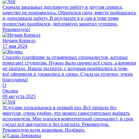
Сначала заказывал дипломную работу в другом сервисе,
качество не понравилось. Обратился сюда, вместе разбирались
и допиливали работу. В результате я и сам в теме прям
полностью разобрался, дипломную защитил успешно.
Рекомендую!
Нечаев Кирилл
17 мая 2024
Спасибо платформе за отзывчивых специалистов, которые
помогают студентам. Нужно было срочно всё сдать, а времени
не хватало. Нашла эксперта, с которым разобрались в теме,
всё оформили и уложились в сроки. Сдала на отлично, очень
благодарна!
О
Оксана
09 августа 2025
Услугами пользовалась в первый раз. Всё прошло без
минусов, очень удобно, что можно самостоятельно выбрать
исполнителя. Мне попался компетентный специалист, в срок
сделал всё аккуратно и без плагиата. Рекомендую.
Рекомендую всем знакомым. Надёжно.