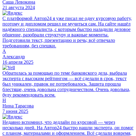
Саша Левокина
21 августа 2024
С платформой Автор24 я уже писал не одну курсовую работу,
поэтому и дипломом решил не мучиться сам. На сайте нашёл
надёжного специалиста, с которым быстро наладили деловое
общение, разобрали структуру и важные моменты.
Подготовили текст, презентацию и речь; всё отвечало
требованиям, без спешки.
А
Александр
16 апреля 2025
Обратилась за помощью по теме банковского дела, выбрала
эксперта с высоким рейтингом — всё сделали в срок, текст
был уникален, правок не потребовалось. Защита прошла
блестяще, очень довольна сотрудничеством. Очень довольна,
буду рекомендовать всем.
Н
Нина Тарасова
7 июня 2025
Недавно вспомнил, что дедлайн по курсовой — через
несколько дней. На Автор24 быстро нашли эксперта, он помог
с планом, материалами и оформлением. Всё сделали вовремя,