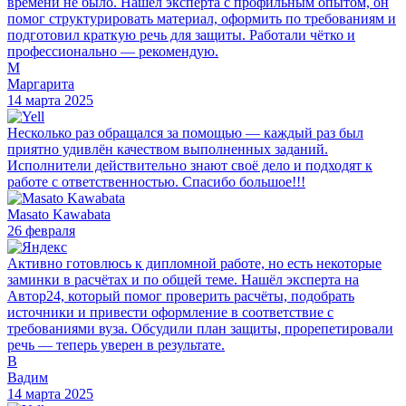
времени не было. Нашёл эксперта с профильным опытом, он
помог структурировать материал, оформить по требованиям и
подготовил краткую речь для защиты. Работали чётко и
профессионально — рекомендую.
М
Маргарита
14 марта 2025
Несколько раз обращался за помощью — каждый раз был
приятно удивлён качеством выполненных заданий.
Исполнители действительно знают своё дело и подходят к
работе с ответственностью. Спасибо большое!!!
Masato Kawabata
26 февраля
Активно готовлюсь к дипломной работе, но есть некоторые
заминки в расчётах и по общей теме. Нашёл эксперта на
Автор24, который помог проверить расчёты, подобрать
источники и привести оформление в соответствие с
требованиями вуза. Обсудили план защиты, прорепетировали
речь — теперь уверен в результате.
В
Вадим
14 марта 2025