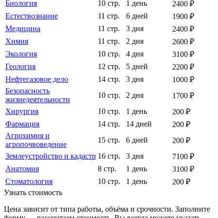
Биология
10 стр.
1 день
2400 ₽
Естествознание
11 стр.
6 дней
1900 ₽
Медицина
11 стр.
3 дня
2400 ₽
Химия
11 стр.
2 дня
2600 ₽
Экология
10 стр.
4 дня
3100 ₽
Геология
12 стр.
5 дней
2200 ₽
Нефтегазовое дело
14 стр.
3 дня
1000 ₽
Безопасность
10 стр.
2 дня
1700 ₽
жизнедеятельности
Хирургия
10 стр.
1 день
200 ₽
Фармация
14 стр.
14 дней
200 ₽
Агрохимия и
15 стр.
6 дней
200 ₽
агропочвоведение
Землеустройство и кадастр
16 стр.
3 дня
7100 ₽
Анатомия
8 стр.
1 день
3100 ₽
Стоматология
10 стр.
1 день
200 ₽
Узнать стоимость
Цена зависит от типа работы, объёма и срочности. Заполните
форму — рассчитаем стоимость. Вы всегда можете указать