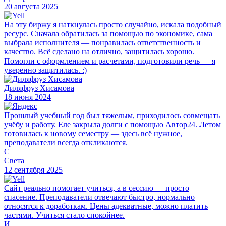
20 августа 2025
На эту биржу я наткнулась просто случайно, искала подобный
ресурс. Сначала обратилась за помощью по экономике, сама
выбрала исполнителя — понравилась ответственность и
качество. Всё сделано на отлично, защитилась хорошо.
Помогли с оформлением и расчетами, подготовили речь — я
уверенно защитилась. :)
Диляфруз Хисамова
18 июня 2024
Прошлый учебный год был тяжелым, приходилось совмещать
учёбу и работу. Еле закрыла долги с помощью Автор24. Летом
готовилась к новому семестру — здесь всё нужное,
преподаватели всегда откликаются.
С
Света
12 сентября 2025
Сайт реально помогает учиться, а в сессию — просто
спасение. Преподаватели отвечают быстро, нормально
относятся к доработкам. Цены адекватные, можно платить
частями. Учиться стало спокойнее.
И