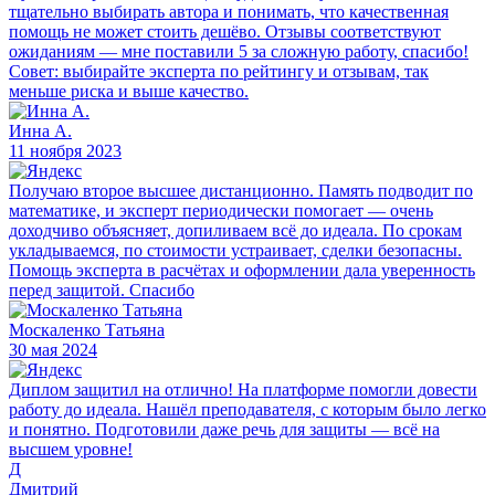
тщательно выбирать автора и понимать, что качественная
помощь не может стоить дешёво. Отзывы соответствуют
ожиданиям — мне поставили 5 за сложную работу, спасибо!
Совет: выбирайте эксперта по рейтингу и отзывам, так
меньше риска и выше качество.
Инна А.
11 ноября 2023
Получаю второе высшее дистанционно. Память подводит по
математике, и эксперт периодически помогает — очень
доходчиво объясняет, допиливаем всё до идеала. По срокам
укладываемся, по стоимости устраивает, сделки безопасны.
Помощь эксперта в расчётах и оформлении дала уверенность
перед защитой. Спасибо
Москаленко Татьяна
30 мая 2024
Диплом защитил на отлично! На платформе помогли довести
работу до идеала. Нашёл преподавателя, с которым было легко
и понятно. Подготовили даже речь для защиты — всё на
высшем уровне!
Д
Дмитрий