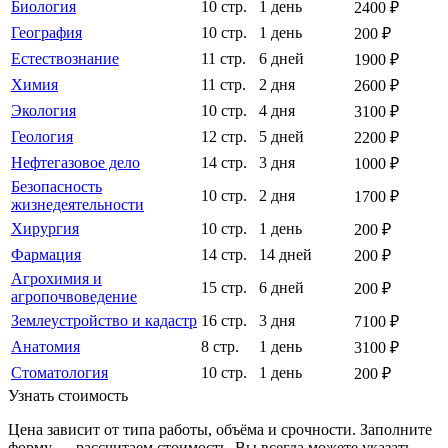
Биология
10 стр.
1 день
2400 ₽
География
10 стр.
1 день
200 ₽
Естествознание
11 стр.
6 дней
1900 ₽
Химия
11 стр.
2 дня
2600 ₽
Экология
10 стр.
4 дня
3100 ₽
Геология
12 стр.
5 дней
2200 ₽
Нефтегазовое дело
14 стр.
3 дня
1000 ₽
Безопасность
10 стр.
2 дня
1700 ₽
жизнедеятельности
Хирургия
10 стр.
1 день
200 ₽
Фармация
14 стр.
14 дней
200 ₽
Агрохимия и
15 стр.
6 дней
200 ₽
агропочвоведение
Землеустройство и кадастр
16 стр.
3 дня
7100 ₽
Анатомия
8 стр.
1 день
3100 ₽
Стоматология
10 стр.
1 день
200 ₽
Узнать стоимость
Цена зависит от типа работы, объёма и срочности. Заполните
форму — рассчитаем стоимость. Вы всегда можете указать