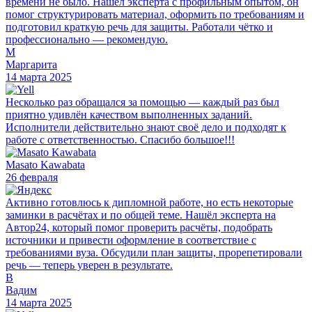
времени не было. Нашёл эксперта с профильным опытом, он
помог структурировать материал, оформить по требованиям и
подготовил краткую речь для защиты. Работали чётко и
профессионально — рекомендую.
М
Маргарита
14 марта 2025
Несколько раз обращался за помощью — каждый раз был
приятно удивлён качеством выполненных заданий.
Исполнители действительно знают своё дело и подходят к
работе с ответственностью. Спасибо большое!!!
Masato Kawabata
26 февраля
Активно готовлюсь к дипломной работе, но есть некоторые
заминки в расчётах и по общей теме. Нашёл эксперта на
Автор24, который помог проверить расчёты, подобрать
источники и привести оформление в соответствие с
требованиями вуза. Обсудили план защиты, прорепетировали
речь — теперь уверен в результате.
В
Вадим
14 марта 2025