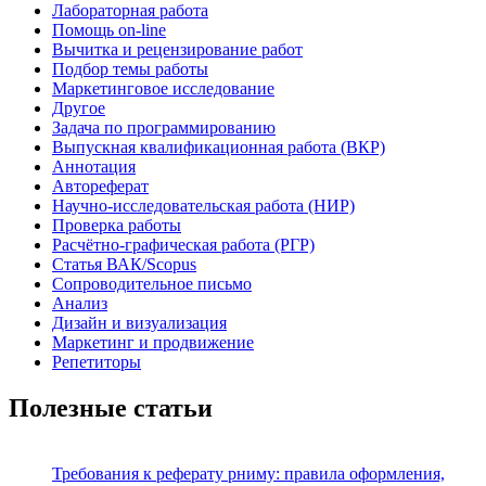
Лабораторная работа
Помощь on-line
Вычитка и рецензирование работ
Подбор темы работы
Маркетинговое исследование
Другое
Задача по программированию
Выпускная квалификационная работа (ВКР)
Аннотация
Автореферат
Научно-исследовательская работа (НИР)
Проверка работы
Расчётно-графическая работа (РГР)
Статья ВАК/Scopus
Сопроводительное письмо
Анализ
Дизайн и визуализация
Маркетинг и продвижение
Репетиторы
Полезные статьи
Требования к реферату рниму: правила оформления,