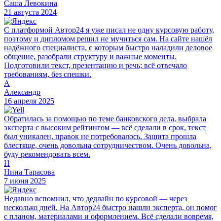
Саша Левокина
21 августа 2024
С платформой Автор24 я уже писал не одну курсовую работу,
поэтому и дипломом решил не мучиться сам. На сайте нашёл
надёжного специалиста, с которым быстро наладили деловое
общение, разобрали структуру и важные моменты.
Подготовили текст, презентацию и речь; всё отвечало
требованиям, без спешки.
А
Александр
16 апреля 2025
Обратилась за помощью по теме банковского дела, выбрала
эксперта с высоким рейтингом — всё сделали в срок, текст
был уникален, правок не потребовалось. Защита прошла
блестяще, очень довольна сотрудничеством. Очень довольна,
буду рекомендовать всем.
Н
Нина Тарасова
7 июня 2025
Недавно вспомнил, что дедлайн по курсовой — через
несколько дней. На Автор24 быстро нашли эксперта, он помог
с планом, материалами и оформлением. Всё сделали вовремя,