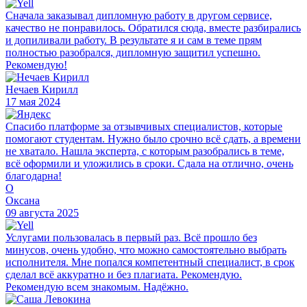
Сначала заказывал дипломную работу в другом сервисе,
качество не понравилось. Обратился сюда, вместе разбирались
и допиливали работу. В результате я и сам в теме прям
полностью разобрался, дипломную защитил успешно.
Рекомендую!
Нечаев Кирилл
17 мая 2024
Спасибо платформе за отзывчивых специалистов, которые
помогают студентам. Нужно было срочно всё сдать, а времени
не хватало. Нашла эксперта, с которым разобрались в теме,
всё оформили и уложились в сроки. Сдала на отлично, очень
благодарна!
О
Оксана
09 августа 2025
Услугами пользовалась в первый раз. Всё прошло без
минусов, очень удобно, что можно самостоятельно выбрать
исполнителя. Мне попался компетентный специалист, в срок
сделал всё аккуратно и без плагиата. Рекомендую.
Рекомендую всем знакомым. Надёжно.