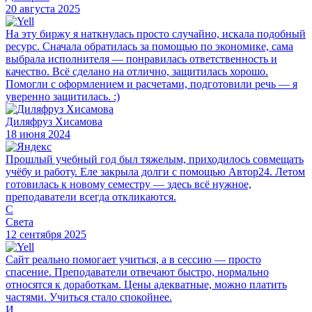
20 августа 2025
На эту биржу я наткнулась просто случайно, искала подобный
ресурс. Сначала обратилась за помощью по экономике, сама
выбрала исполнителя — понравилась ответственность и
качество. Всё сделано на отлично, защитилась хорошо.
Помогли с оформлением и расчетами, подготовили речь — я
уверенно защитилась. :)
Диляфруз Хисамова
18 июня 2024
Прошлый учебный год был тяжелым, приходилось совмещать
учёбу и работу. Еле закрыла долги с помощью Автор24. Летом
готовилась к новому семестру — здесь всё нужное,
преподаватели всегда откликаются.
С
Света
12 сентября 2025
Сайт реально помогает учиться, а в сессию — просто
спасение. Преподаватели отвечают быстро, нормально
относятся к доработкам. Цены адекватные, можно платить
частями. Учиться стало спокойнее.
И