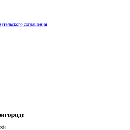
вательского соглашения
вгороде
тей