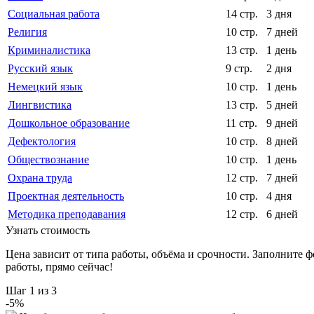
Социальная работа
14 стр.
3 дня
Религия
10 стр.
7 дней
Криминалистика
13 стр.
1 день
Русский язык
9 стр.
2 дня
Немецкий язык
10 стр.
1 день
Лингвистика
13 стр.
5 дней
Дошкольное образование
11 стр.
9 дней
Дефектология
10 стр.
8 дней
Обществознание
10 стр.
1 день
Охрана труда
12 стр.
7 дней
Проектная деятельность
10 стр.
4 дня
Методика преподавания
12 стр.
6 дней
Узнать стоимость
Цена зависит от типа работы, объёма и срочности. Заполните 
работы, прямо сейчас!
Шаг
1
из 3
-
5
%