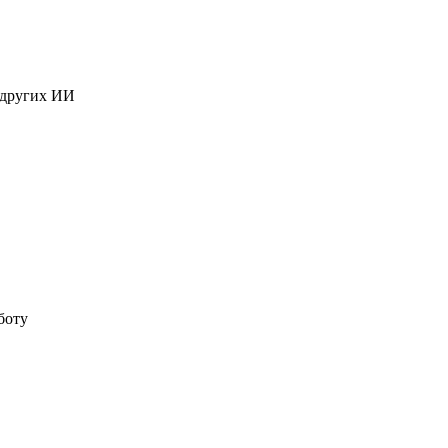
 других ИИ
боту