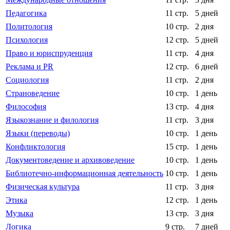
Педагогика
11 стр.
5 дней
Политология
10 стр.
2 дня
Психология
12 стр.
5 дней
Право и юриспруденция
11 стр.
4 дня
Реклама и PR
12 стр.
6 дней
Социология
11 стр.
2 дня
Страноведение
10 стр.
1 день
Философия
13 стр.
4 дня
Языкознание и филология
11 стр.
3 дня
Языки (переводы)
10 стр.
1 день
Конфликтология
15 стр.
1 день
Документоведение и архивоведение
10 стр.
1 день
Библиотечно-информационная деятельность
10 стр.
1 день
Физическая культура
11 стр.
3 дня
Этика
12 стр.
1 день
Музыка
13 стр.
3 дня
Логика
9 стр.
7 дней