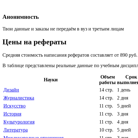
Анонимность
Твои данные и заказы не передаём в вуз и третьим лицам
Цены на рефераты
Средняя стоимость написания рефератов составляет от 890 руб
В таблице представлены реальные данные по учебным дисципли
Объем
Срок
Науки
работы
выполне
Дизайн
14 стр.
1 день
Журналистика
14 стр.
2 дня
Искусство
11 стр.
5 дней
История
11 стр.
3 дня
Культурология
11 стр.
4 дня
Литература
10 стр.
5 дней
Международные отношения
11 стр.
3 дня