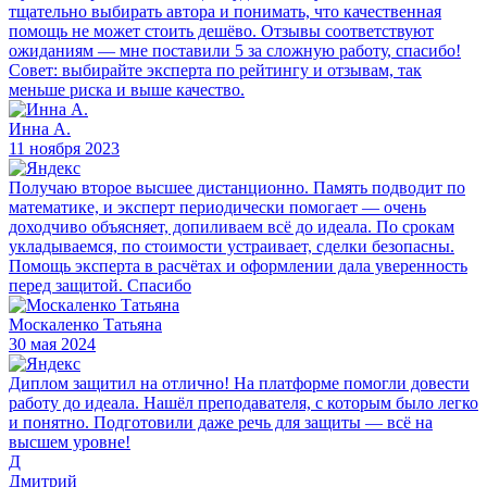
тщательно выбирать автора и понимать, что качественная
помощь не может стоить дешёво. Отзывы соответствуют
ожиданиям — мне поставили 5 за сложную работу, спасибо!
Совет: выбирайте эксперта по рейтингу и отзывам, так
меньше риска и выше качество.
Инна А.
11 ноября 2023
Получаю второе высшее дистанционно. Память подводит по
математике, и эксперт периодически помогает — очень
доходчиво объясняет, допиливаем всё до идеала. По срокам
укладываемся, по стоимости устраивает, сделки безопасны.
Помощь эксперта в расчётах и оформлении дала уверенность
перед защитой. Спасибо
Москаленко Татьяна
30 мая 2024
Диплом защитил на отлично! На платформе помогли довести
работу до идеала. Нашёл преподавателя, с которым было легко
и понятно. Подготовили даже речь для защиты — всё на
высшем уровне!
Д
Дмитрий