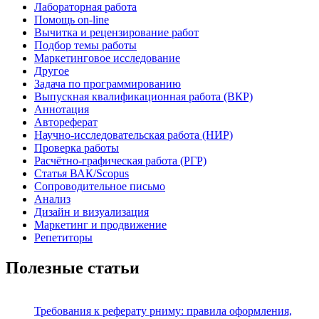
Лабораторная работа
Помощь on-line
Вычитка и рецензирование работ
Подбор темы работы
Маркетинговое исследование
Другое
Задача по программированию
Выпускная квалификационная работа (ВКР)
Аннотация
Автореферат
Научно-исследовательская работа (НИР)
Проверка работы
Расчётно-графическая работа (РГР)
Статья ВАК/Scopus
Сопроводительное письмо
Анализ
Дизайн и визуализация
Маркетинг и продвижение
Репетиторы
Полезные статьи
Требования к реферату рниму: правила оформления,