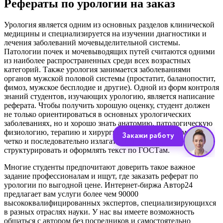
Рефераты по урологии на заказ
Урология является одним из основных разделов клинической
медицины и специализируется на изучении диагностики и
лечения заболеваний мочевыделительной системы.
Патологии почек и мочевыводящих путей считаются одними
из наиболее распространенных среди всех возрастных
категорий. Также урология занимается заболеваниями
органов мужской половой системы (простатит, баланопостит,
фимоз, мужское бесплодие и другие). Одной из форм контроля
знаний студентов, изучающих урологию, является написание
реферата. Чтобы получить хорошую оценку, студент должен
не только ориентироваться в основных урологических
заболеваниях, но и хорошо знать анатомию, патологическую
физиологию, терапию и хирургию. Также необходимо уметь
четко и последовательно излагать свои мысли,
структурировать и оформлять текст по ГОСТам.
Многие студенты предпочитают доверить такое важное
задание профессионалам и ищут, где заказать реферат по
урологии по выгодной цене. Интернет-биржа Автор24
предлагает вам услуги более чем 90000
высококвалифицированных экспертов, специализирующихся
в разных отраслях науки. У нас вы имеете возможность
общаться с автором без посредников и самостоятельно