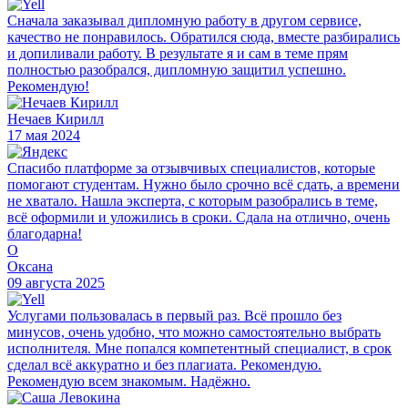
Сначала заказывал дипломную работу в другом сервисе,
качество не понравилось. Обратился сюда, вместе разбирались
и допиливали работу. В результате я и сам в теме прям
полностью разобрался, дипломную защитил успешно.
Рекомендую!
Нечаев Кирилл
17 мая 2024
Спасибо платформе за отзывчивых специалистов, которые
помогают студентам. Нужно было срочно всё сдать, а времени
не хватало. Нашла эксперта, с которым разобрались в теме,
всё оформили и уложились в сроки. Сдала на отлично, очень
благодарна!
О
Оксана
09 августа 2025
Услугами пользовалась в первый раз. Всё прошло без
минусов, очень удобно, что можно самостоятельно выбрать
исполнителя. Мне попался компетентный специалист, в срок
сделал всё аккуратно и без плагиата. Рекомендую.
Рекомендую всем знакомым. Надёжно.