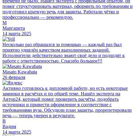
времени не было. Нашёл эксперта с профильным опытом, он
помог структурировать материал, оформить по требованиям и
подготовил краткую речь для защиты. Работали чётко и
профессионально — рекомендую.
М
Маргарита
14 марта 2025
Несколько раз обращался за помощью — каждый раз был
приятно удивлён качеством выполненных заданий.
Исполнители действительно знают своё дело и подходят к
работе с ответственностью. Спасибо большое!!!
Masato Kawabata
26 февраля
Активно готовлюсь к дипломной работе, но есть некоторые
заминки в расчётах и по общей теме. Нашёл эксперта на
Автор24, который помог проверить расчёты, подобрать
источники и привести оформление в соответствие с
требованиями вуза. Обсудили план защиты, прорепетировали
речь — теперь уверен в результате.
В
Вадим
14 марта 2025