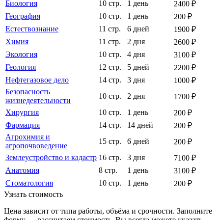
Биология
10 стр.
1 день
2400 ₽
География
10 стр.
1 день
200 ₽
Естествознание
11 стр.
6 дней
1900 ₽
Химия
11 стр.
2 дня
2600 ₽
Экология
10 стр.
4 дня
3100 ₽
Геология
12 стр.
5 дней
2200 ₽
Нефтегазовое дело
14 стр.
3 дня
1000 ₽
Безопасность
10 стр.
2 дня
1700 ₽
жизнедеятельности
Хирургия
10 стр.
1 день
200 ₽
Фармация
14 стр.
14 дней
200 ₽
Агрохимия и
15 стр.
6 дней
200 ₽
агропочвоведение
Землеустройство и кадастр
16 стр.
3 дня
7100 ₽
Анатомия
8 стр.
1 день
3100 ₽
Стоматология
10 стр.
1 день
200 ₽
Узнать стоимость
Цена зависит от типа работы, объёма и срочности. Заполните
форму — рассчитаем стоимость. Вы всегда можете указать