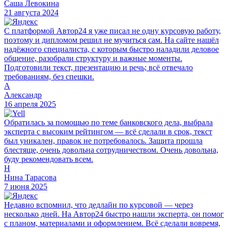
Саша Левокина
21 августа 2024
С платформой Автор24 я уже писал не одну курсовую работу,
поэтому и дипломом решил не мучиться сам. На сайте нашёл
надёжного специалиста, с которым быстро наладили деловое
общение, разобрали структуру и важные моменты.
Подготовили текст, презентацию и речь; всё отвечало
требованиям, без спешки.
А
Александр
16 апреля 2025
Обратилась за помощью по теме банковского дела, выбрала
эксперта с высоким рейтингом — всё сделали в срок, текст
был уникален, правок не потребовалось. Защита прошла
блестяще, очень довольна сотрудничеством. Очень довольна,
буду рекомендовать всем.
Н
Нина Тарасова
7 июня 2025
Недавно вспомнил, что дедлайн по курсовой — через
несколько дней. На Автор24 быстро нашли эксперта, он помог
с планом, материалами и оформлением. Всё сделали вовремя,