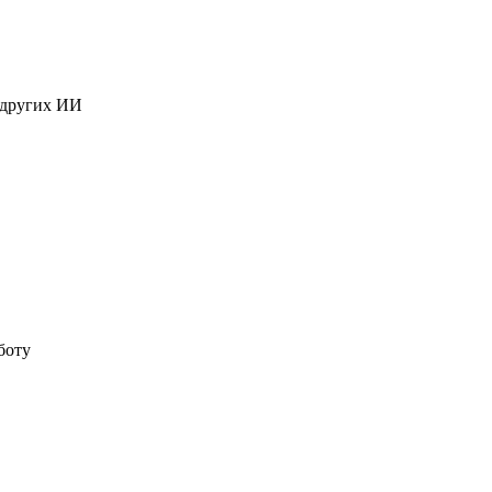
 других ИИ
боту