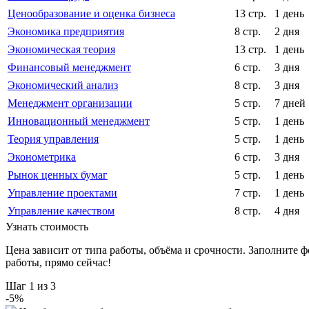
Ценообразование и оценка бизнеса
13 стр.
1 день
Экономика предприятия
8 стр.
2 дня
Экономическая теория
13 стр.
1 день
Финансовый менеджмент
6 стр.
3 дня
Экономический анализ
8 стр.
3 дня
Менеджмент организации
5 стр.
7 дней
Инновационный менеджмент
5 стр.
1 день
Теория управления
5 стр.
1 день
Эконометрика
6 стр.
3 дня
Рынок ценных бумаг
5 стр.
1 день
Управление проектами
7 стр.
1 день
Управление качеством
8 стр.
4 дня
Узнать стоимость
Цена зависит от типа работы, объёма и срочности. Заполните 
работы, прямо сейчас!
Шаг
1
из 3
-
5
%