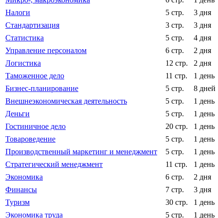
Налоги
5 стр.
3 дня
Стандартизация
3 стр.
3 дня
Статистика
5 стр.
4 дня
Управление персоналом
6 стр.
2 дня
Логистика
12 стр.
2 дня
Таможенное дело
11 стр.
1 день
Бизнес-планирование
5 стр.
8 дней
Внешнеэкономическая деятельность
5 стр.
1 день
Деньги
5 стр.
1 день
Гостиничное дело
20 стр.
1 день
Товароведение
5 стр.
1 день
Производственный маркетинг и менеджмент
5 стр.
1 день
Стратегический менеджмент
11 стр.
1 день
Экономика
6 стр.
2 дня
Финансы
7 стр.
3 дня
Туризм
30 стр.
1 день
Экономика труда
5 стр.
1 день