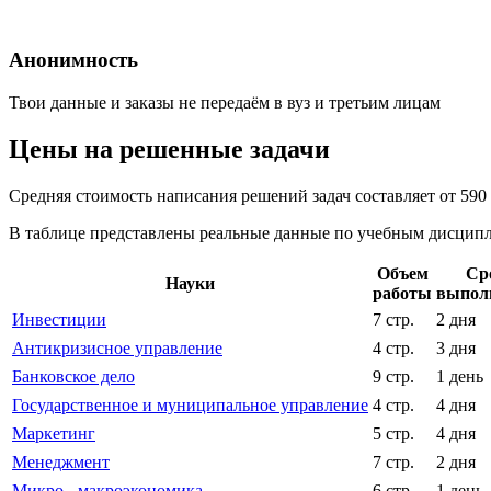
Анонимность
Твои данные и заказы не передаём в вуз и третьим лицам
Цены на решенные задачи
Средняя стоимость написания решений задач составляет от 590
В таблице представлены реальные данные по учебным дисципли
Объем
Ср
Науки
работы
выпол
Инвестиции
7 стр.
2 дня
Антикризисное управление
4 стр.
3 дня
Банковское дело
9 стр.
1 день
Государственное и муниципальное управление
4 стр.
4 дня
Маркетинг
5 стр.
4 дня
Менеджмент
7 стр.
2 дня
Микро-, макроэкономика
6 стр.
1 день