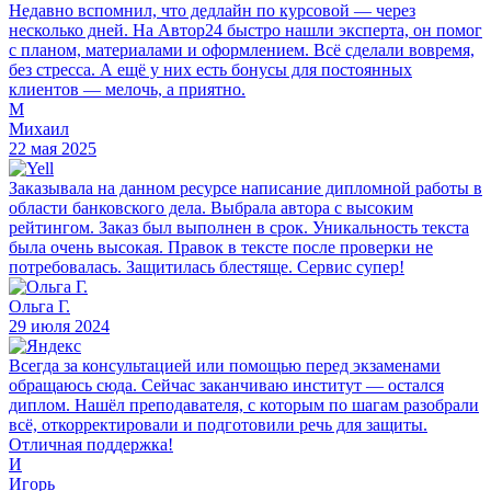
Недавно вспомнил, что дедлайн по курсовой — через
несколько дней. На Автор24 быстро нашли эксперта, он помог
с планом, материалами и оформлением. Всё сделали вовремя,
без стресса. А ещё у них есть бонусы для постоянных
клиентов — мелочь, а приятно.
М
Михаил
22 мая 2025
Заказывала на данном ресурсе написание дипломной работы в
области банковского дела. Выбрала автора с высоким
рейтингом. Заказ был выполнен в срок. Уникальность текста
была очень высокая. Правок в тексте после проверки не
потребовалась. Защитилась блестяще. Сервис супер!
Ольга Г.
29 июля 2024
Всегда за консультацией или помощью перед экзаменами
обращаюсь сюда. Сейчас заканчиваю институт — остался
диплом. Нашёл преподавателя, с которым по шагам разобрали
всё, откорректировали и подготовили речь для защиты.
Отличная поддержка!
И
Игорь