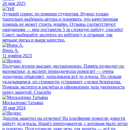
26 мая 2025
Лучший сервис по помощи студентам. Нужно только
тщательно выбирать автора и понимать, что качественная
помощь не может стоить дешёво. Отзывы соответствуют
ожиданиям — мне поставили 5 за сложную работу, спасибо!
Совет: выбирайте эксперта по рейтингу и отзывам, так
меньше риска и выше качество.
Инна А.
11 ноября 2023
Получаю второе высшее дистанционно. Память подводит по
математике, и эксперт периодически помогает — очень
доходчиво объясняет, допиливаем всё до идеала. По срокам
укладываемся, по стоимости устраивает, сделки безопасны.
Помощь эксперта в расчётах и оформлении дала уверенность
перед защитой. Спасибо
Москаленко Татьяна
30 мая 2024
Диплом защитил на отлично! На платформе помогли довести
работу до идеала. Нашёл преподавателя, с которым было легко
и понятно. Подготовили даже речь для защиты — всё на