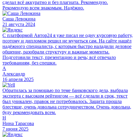
сделал всё аккуратно и без плагиата. Рекомендую.
Рекомендую всем знакомым. Надёжно.
Саша Левокина
21 августа 2024
С платформой Автор24 я уже писал не одну курсовую работу,
поэтому и дипломом решил не мучиться сам. На сайте нашёл
надёжного специалиста, с которым быстро наладили деловое
общение, разобрали структуру и важные моменты.
Подготовили текст, презентацию и речь; всё отвечало
требованиям, без спешки.
А
Александр
16 апреля 2025
Обратилась за помощью по теме банковского дела, выбрала
эксперта с высоким рейтингом — всё сделали в срок, текст
был уникален, правок не потребовалось. Защита прошла
блестяще, очень довольна сотрудничеством. Очень довольна,
буду рекомендовать всем.
Н
Нина Тарасова
7 июня 2025