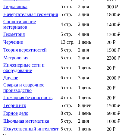
Гидравлика
5 стр.
2 дня
900 ₽
Начертательная геометрия
5 стр.
3 дня
1800 ₽
Сопротивление
4 стр.
2 дня
1400 ₽
материалов
Геометрия
5 стр.
4 дня
1200 ₽
Черчение
13 стр.
1 день
20 ₽
Теория вероятностей
5 стр.
2 дня
1500 ₽
Метрология
5 стр.
2 дня
2300 ₽
Инженерные сети и
5 стр.
1 день
20 ₽
оборудование
Другое
6 стр.
3 дня
2000 ₽
Сварка и сварочное
5 стр.
1 день
20 ₽
производство
Пожарная безопасность
4 стр.
1 день
20 ₽
Теория игр
5 стр.
8 дней
1500 ₽
Горное дело
8 стр.
1 день
6900 ₽
Школьная математика
5 стр.
2 дня
1000 ₽
Искусственный интеллект
5 стр.
1 день
20 ₽