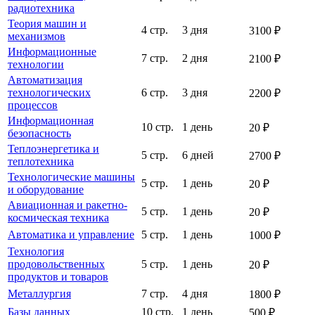
радиотехника
Теория машин и
4 стр.
3 дня
3100 ₽
механизмов
Информационные
7 стр.
2 дня
2100 ₽
технологии
Автоматизация
технологических
6 стр.
3 дня
2200 ₽
процессов
Информационная
10 стр.
1 день
20 ₽
безопасность
Теплоэнергетика и
5 стр.
6 дней
2700 ₽
теплотехника
Технологические машины
5 стр.
1 день
20 ₽
и оборудование
Авиационная и ракетно-
5 стр.
1 день
20 ₽
космическая техника
Автоматика и управление
5 стр.
1 день
1000 ₽
Технология
продовольственных
5 стр.
1 день
20 ₽
продуктов и товаров
Металлургия
7 стр.
4 дня
1800 ₽
Базы данных
10 стр.
1 день
500 ₽