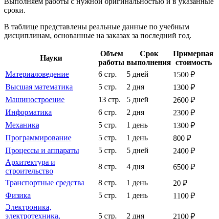
Выполняем работы с нужной оригинальностью и в указанные
сроки.
В таблице представлены реальные данные по учебным
дисциплинам, основанные на заказах за последний год.
Объем
Срок
Примерная
Науки
работы
выполнения
стоимость
Материаловедение
6 стр.
5 дней
1500 ₽
Высшая математика
5 стр.
2 дня
1300 ₽
Машиностроение
13 стр.
5 дней
2600 ₽
Информатика
6 стр.
2 дня
2300 ₽
Механика
5 стр.
1 день
1300 ₽
Программирование
5 стр.
1 день
800 ₽
Процессы и аппараты
5 стр.
5 дней
2400 ₽
Архитектура и
8 стр.
4 дня
6500 ₽
строительство
Транспортные средства
8 стр.
1 день
20 ₽
Физика
5 стр.
1 день
1100 ₽
Электроника,
электротехника,
5 стр.
2 дня
2100 ₽