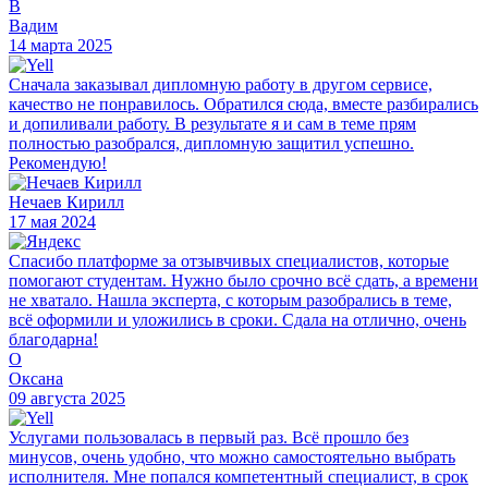
В
Вадим
14 марта 2025
Сначала заказывал дипломную работу в другом сервисе,
качество не понравилось. Обратился сюда, вместе разбирались
и допиливали работу. В результате я и сам в теме прям
полностью разобрался, дипломную защитил успешно.
Рекомендую!
Нечаев Кирилл
17 мая 2024
Спасибо платформе за отзывчивых специалистов, которые
помогают студентам. Нужно было срочно всё сдать, а времени
не хватало. Нашла эксперта, с которым разобрались в теме,
всё оформили и уложились в сроки. Сдала на отлично, очень
благодарна!
О
Оксана
09 августа 2025
Услугами пользовалась в первый раз. Всё прошло без
минусов, очень удобно, что можно самостоятельно выбрать
исполнителя. Мне попался компетентный специалист, в срок