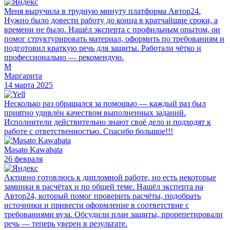
Меня выручила в трудную минуту платформа Автор24.
Нужно было довести работу до конца в кратчайшие сроки, а
времени не было. Нашёл эксперта с профильным опытом, он
помог структурировать материал, оформить по требованиям и
подготовил краткую речь для защиты. Работали чётко и
профессионально — рекомендую.
М
Маргарита
14 марта 2025
Несколько раз обращался за помощью — каждый раз был
приятно удивлён качеством выполненных заданий.
Исполнители действительно знают своё дело и подходят к
работе с ответственностью. Спасибо большое!!!
Masato Kawabata
26 февраля
Активно готовлюсь к дипломной работе, но есть некоторые
заминки в расчётах и по общей теме. Нашёл эксперта на
Автор24, который помог проверить расчёты, подобрать
источники и привести оформление в соответствие с
требованиями вуза. Обсудили план защиты, прорепетировали
речь — теперь уверен в результате.