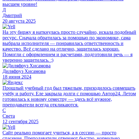
высшем уровне!
Д
Дмитрий
20 августа 2025
На эту биржу я наткнулась просто случайно, искала подобный
ресурс. Сначала обратилась за помощью по экономике, сама
выбрала исполнителя — понравилась ответственность и
качество. Всё сделано на отлично, защитилась хорошо.
Помогли с оформлением и расчетами, подготовили речь — я
уверенно защитилась. :)
Диляфруз Хисамова
18 июня 2024
Прошлый учебный год был тяжелым, приходилось совмещать
учёбу и работу. Еле закрыла долги с помощью Автор24. Летом
готовилась к новому семестру — здесь всё нужное,
преподаватели всегда откликаются.
С
Света
12 сентября 2025
Сайт реально помогает учиться, а в сессию — просто
спасение. Преподаватели отвечают быстро, нормально