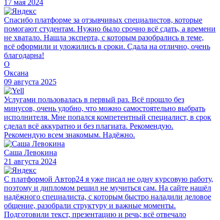
17 мая 2024
Спасибо платформе за отзывчивых специалистов, которые
помогают студентам. Нужно было срочно всё сдать, а времени
не хватало. Нашла эксперта, с которым разобрались в теме,
всё оформили и уложились в сроки. Сдала на отлично, очень
благодарна!
О
Оксана
09 августа 2025
Услугами пользовалась в первый раз. Всё прошло без
минусов, очень удобно, что можно самостоятельно выбрать
исполнителя. Мне попался компетентный специалист, в срок
сделал всё аккуратно и без плагиата. Рекомендую.
Рекомендую всем знакомым. Надёжно.
Саша Левокина
21 августа 2024
С платформой Автор24 я уже писал не одну курсовую работу,
поэтому и дипломом решил не мучиться сам. На сайте нашёл
надёжного специалиста, с которым быстро наладили деловое
общение, разобрали структуру и важные моменты.
Подготовили текст, презентацию и речь; всё отвечало