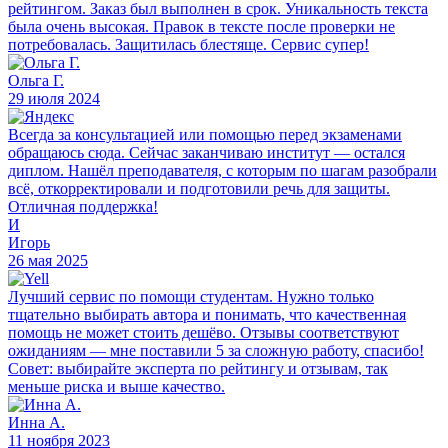
рейтингом. Заказ был выполнен в срок. Уникальность текста
была очень высокая. Правок в тексте после проверки не
потребовалась. Защитилась блестяще. Сервис супер!
Ольга Г.
29 июля 2024
Всегда за консультацией или помощью перед экзаменами
обращаюсь сюда. Сейчас заканчиваю институт — остался
диплом. Нашёл преподавателя, с которым по шагам разобрали
всё, откорректировали и подготовили речь для защиты.
Отличная поддержка!
И
Игорь
26 мая 2025
Лучший сервис по помощи студентам. Нужно только
тщательно выбирать автора и понимать, что качественная
помощь не может стоить дешёво. Отзывы соответствуют
ожиданиям — мне поставили 5 за сложную работу, спасибо!
Совет: выбирайте эксперта по рейтингу и отзывам, так
меньше риска и выше качество.
Инна А.
11 ноября 2023