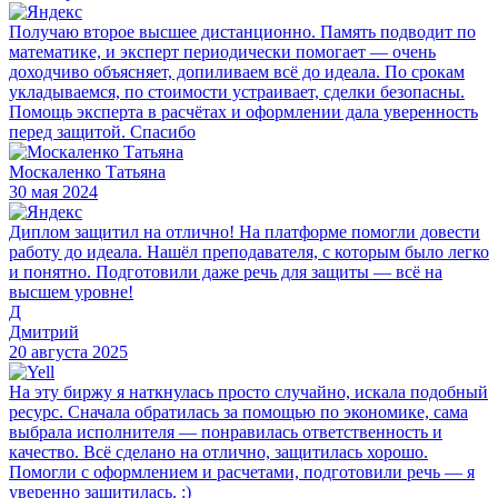
Получаю второе высшее дистанционно. Память подводит по
математике, и эксперт периодически помогает — очень
доходчиво объясняет, допиливаем всё до идеала. По срокам
укладываемся, по стоимости устраивает, сделки безопасны.
Помощь эксперта в расчётах и оформлении дала уверенность
перед защитой. Спасибо
Москаленко Татьяна
30 мая 2024
Диплом защитил на отлично! На платформе помогли довести
работу до идеала. Нашёл преподавателя, с которым было легко
и понятно. Подготовили даже речь для защиты — всё на
высшем уровне!
Д
Дмитрий
20 августа 2025
На эту биржу я наткнулась просто случайно, искала подобный
ресурс. Сначала обратилась за помощью по экономике, сама
выбрала исполнителя — понравилась ответственность и
качество. Всё сделано на отлично, защитилась хорошо.
Помогли с оформлением и расчетами, подготовили речь — я
уверенно защитилась. :)