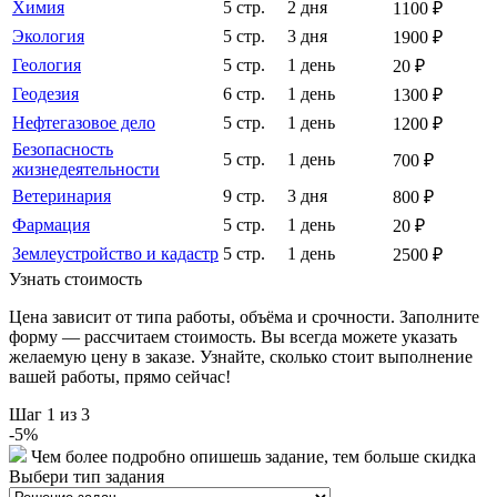
Химия
5 стр.
2 дня
1100 ₽
Экология
5 стр.
3 дня
1900 ₽
Геология
5 стр.
1 день
20 ₽
Геодезия
6 стр.
1 день
1300 ₽
Нефтегазовое дело
5 стр.
1 день
1200 ₽
Безопасность
5 стр.
1 день
700 ₽
жизнедеятельности
Ветеринария
9 стр.
3 дня
800 ₽
Фармация
5 стр.
1 день
20 ₽
Землеустройство и кадастр
5 стр.
1 день
2500 ₽
Узнать стоимость
Цена зависит от типа работы, объёма и срочности. Заполните
форму — рассчитаем стоимость. Вы всегда можете указать
желаемую цену в заказе. Узнайте, сколько стоит выполнение
вашей работы, прямо сейчас!
Шаг
1
из 3
-
5
%
Чем более подробно опишешь задание, тем больше скидка
Выбери тип задания