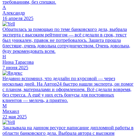
требованиям, без спешки.
А
Александр
16 апреля 2025
Обратилась за помощью по теме банковского дела, выбрала
эксперта с высоким рейтингом — всё сделали в срок, текст
был уникален, правок не потребовалось. Защита прошла
блестяще, очень довольна сотрудничеством. Очень довольна,
буду рекомендовать всем.
Н
Нина Тарасова
7 июня 2025
Недавно вспомнил, что дедлайн по курсовой — через
несколько дней. На Автор24 быстро нашли эксперта, он помог
с планом, материалами и оформлением. Всё сделали вовремя,
без стресса. А ещё у них есть бонусы для постоянных
клиентов — мелочь, а приятно.
М
Михаил
22 мая 2025
Заказывала на данном ресурсе написание дипломной работы в
области банковского дела. Выбрала автора с высоким