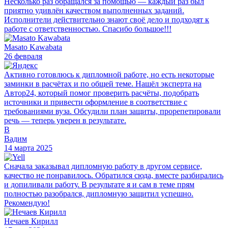
Несколько раз обращался за помощью — каждый раз был
приятно удивлён качеством выполненных заданий.
Исполнители действительно знают своё дело и подходят к
работе с ответственностью. Спасибо большое!!!
Masato Kawabata
26 февраля
Активно готовлюсь к дипломной работе, но есть некоторые
заминки в расчётах и по общей теме. Нашёл эксперта на
Автор24, который помог проверить расчёты, подобрать
источники и привести оформление в соответствие с
требованиями вуза. Обсудили план защиты, прорепетировали
речь — теперь уверен в результате.
В
Вадим
14 марта 2025
Сначала заказывал дипломную работу в другом сервисе,
качество не понравилось. Обратился сюда, вместе разбирались
и допиливали работу. В результате я и сам в теме прям
полностью разобрался, дипломную защитил успешно.
Рекомендую!
Нечаев Кирилл