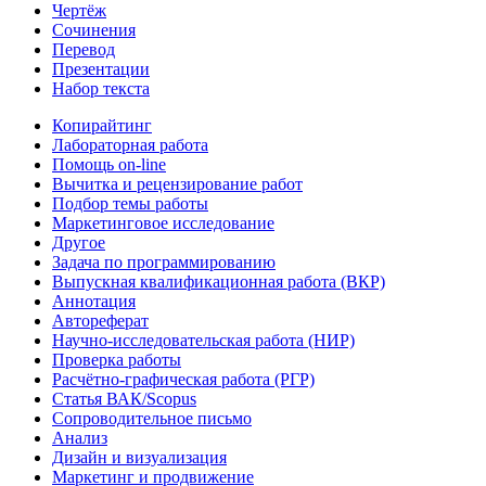
Чертёж
Сочинения
Перевод
Презентации
Набор текста
Копирайтинг
Лабораторная работа
Помощь on-line
Вычитка и рецензирование работ
Подбор темы работы
Маркетинговое исследование
Другое
Задача по программированию
Выпускная квалификационная работа (ВКР)
Аннотация
Автореферат
Научно-исследовательская работа (НИР)
Проверка работы
Расчётно-графическая работа (РГР)
Статья ВАК/Scopus
Сопроводительное письмо
Анализ
Дизайн и визуализация
Маркетинг и продвижение