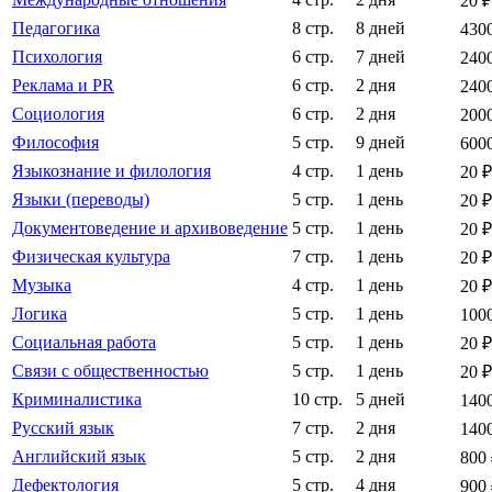
20 ₽
Педагогика
8 стр.
8 дней
430
Психология
6 стр.
7 дней
240
Реклама и PR
6 стр.
2 дня
240
Социология
6 стр.
2 дня
200
Философия
5 стр.
9 дней
600
Языкознание и филология
4 стр.
1 день
20 ₽
Языки (переводы)
5 стр.
1 день
20 ₽
Документоведение и архивоведение
5 стр.
1 день
20 ₽
Физическая культура
7 стр.
1 день
20 ₽
Музыка
4 стр.
1 день
20 ₽
Логика
5 стр.
1 день
100
Социальная работа
5 стр.
1 день
20 ₽
Связи с общественностью
5 стр.
1 день
20 ₽
Криминалистика
10 стр.
5 дней
140
Русский язык
7 стр.
2 дня
140
Английский язык
5 стр.
2 дня
800
Дефектология
5 стр.
4 дня
900