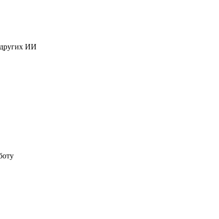
 других ИИ
боту