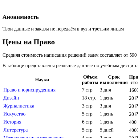
Анонимность
Твои данные и заказы не передаём в вуз и третьим лицам
Цены на Право
Средняя стоимость написания решений задач составляет от 590
В таблице представлены реальные данные по учебным дисципли
Объем
Срок
При
Науки
работы
выполнения
ст
Право и юриспруденция
7 стр.
3 дня
160
Дизайн
18 стр.
1 день
20 ₽
Журналистика
3 стр.
3 дня
20 ₽
Искусство
5 стр.
1 день
20 ₽
История
6 стр.
1 день
400
Литература
5 стр.
5 дней
400
Международные отношения
4 стр.
2 дня