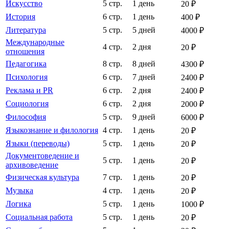
Искусство
5 стр.
1 день
20 ₽
История
6 стр.
1 день
400 ₽
Литература
5 стр.
5 дней
4000 ₽
Международные
4 стр.
2 дня
20 ₽
отношения
Педагогика
8 стр.
8 дней
4300 ₽
Психология
6 стр.
7 дней
2400 ₽
Реклама и PR
6 стр.
2 дня
2400 ₽
Социология
6 стр.
2 дня
2000 ₽
Философия
5 стр.
9 дней
6000 ₽
Языкознание и филология
4 стр.
1 день
20 ₽
Языки (переводы)
5 стр.
1 день
20 ₽
Документоведение и
5 стр.
1 день
20 ₽
архивоведение
Физическая культура
7 стр.
1 день
20 ₽
Музыка
4 стр.
1 день
20 ₽
Логика
5 стр.
1 день
1000 ₽
Социальная работа
5 стр.
1 день
20 ₽