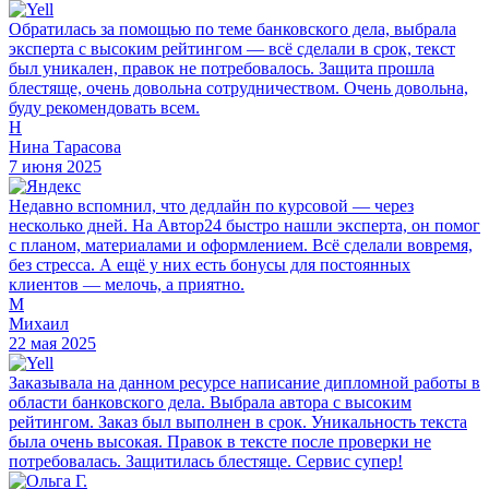
Обратилась за помощью по теме банковского дела, выбрала
эксперта с высоким рейтингом — всё сделали в срок, текст
был уникален, правок не потребовалось. Защита прошла
блестяще, очень довольна сотрудничеством. Очень довольна,
буду рекомендовать всем.
Н
Нина Тарасова
7 июня 2025
Недавно вспомнил, что дедлайн по курсовой — через
несколько дней. На Автор24 быстро нашли эксперта, он помог
с планом, материалами и оформлением. Всё сделали вовремя,
без стресса. А ещё у них есть бонусы для постоянных
клиентов — мелочь, а приятно.
М
Михаил
22 мая 2025
Заказывала на данном ресурсе написание дипломной работы в
области банковского дела. Выбрала автора с высоким
рейтингом. Заказ был выполнен в срок. Уникальность текста
была очень высокая. Правок в тексте после проверки не
потребовалась. Защитилась блестяще. Сервис супер!