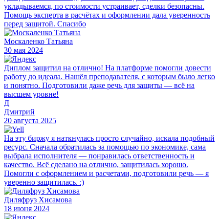
укладываемся, по стоимости устраивает, сделки безопасны.
Помощь эксперта в расчётах и оформлении дала уверенность
перед защитой. Спасибо
Москаленко Татьяна
30 мая 2024
Диплом защитил на отлично! На платформе помогли довести
работу до идеала. Нашёл преподавателя, с которым было легко
и понятно. Подготовили даже речь для защиты — всё на
высшем уровне!
Д
Дмитрий
20 августа 2025
На эту биржу я наткнулась просто случайно, искала подобный
ресурс. Сначала обратилась за помощью по экономике, сама
выбрала исполнителя — понравилась ответственность и
качество. Всё сделано на отлично, защитилась хорошо.
Помогли с оформлением и расчетами, подготовили речь — я
уверенно защитилась. :)
Диляфруз Хисамова
18 июня 2024