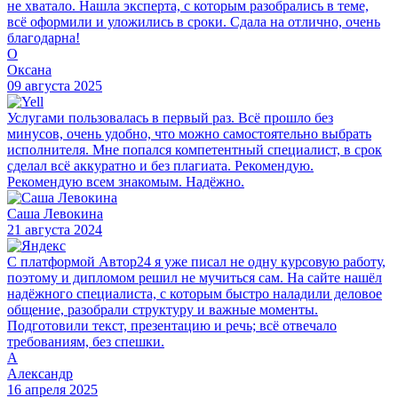
не хватало. Нашла эксперта, с которым разобрались в теме,
всё оформили и уложились в сроки. Сдала на отлично, очень
благодарна!
О
Оксана
09 августа 2025
Услугами пользовалась в первый раз. Всё прошло без
минусов, очень удобно, что можно самостоятельно выбрать
исполнителя. Мне попался компетентный специалист, в срок
сделал всё аккуратно и без плагиата. Рекомендую.
Рекомендую всем знакомым. Надёжно.
Саша Левокина
21 августа 2024
С платформой Автор24 я уже писал не одну курсовую работу,
поэтому и дипломом решил не мучиться сам. На сайте нашёл
надёжного специалиста, с которым быстро наладили деловое
общение, разобрали структуру и важные моменты.
Подготовили текст, презентацию и речь; всё отвечало
требованиям, без спешки.
А
Александр
16 апреля 2025