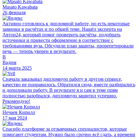
Masato Kawabata
26 февраля
Активно готовлюсь к дипломной работе, но есть некоторые
заминки в расчётах и по общей теме. Нашёл эксперта на
Автор24, который помог проверить расчёты, подобрать
источники и привести оформление в соответствие с
требованиями вуза. Обсудили план защиты, прорепетировали
речь — теперь уверен в результате.
В
Вадим
14 марта 2025
Сначала заказывал дипломную работу в другом сервисе,
качество не понравилось. Обратился сюда, вместе разбирались
и допиливали работу. В результате я и сам в теме прям
полностью разобрался, дипломную защитил успешно.
Рекомендую!
Нечаев Кирилл
17 мая 2024
Спасибо платформе за отзывчивых специалистов, которые
помогают студентам. Нужно было срочно всё сдать, а времени