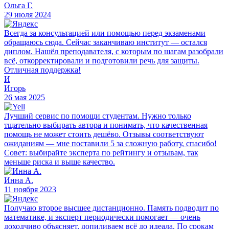
Ольга Г.
29 июля 2024
Всегда за консультацией или помощью перед экзаменами
обращаюсь сюда. Сейчас заканчиваю институт — остался
диплом. Нашёл преподавателя, с которым по шагам разобрали
всё, откорректировали и подготовили речь для защиты.
Отличная поддержка!
И
Игорь
26 мая 2025
Лучший сервис по помощи студентам. Нужно только
тщательно выбирать автора и понимать, что качественная
помощь не может стоить дешёво. Отзывы соответствуют
ожиданиям — мне поставили 5 за сложную работу, спасибо!
Совет: выбирайте эксперта по рейтингу и отзывам, так
меньше риска и выше качество.
Инна А.
11 ноября 2023
Получаю второе высшее дистанционно. Память подводит по
математике, и эксперт периодически помогает — очень
доходчиво объясняет, допиливаем всё до идеала. По срокам